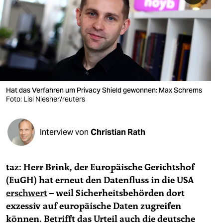
berlin
nord
wahrheit
verlag
verlag
Hat das Verfahren um Privacy Shield gewonnen: Max Schrems
Foto: Lisi Niesner/reuters
veranstaltungen
shop
Interview von
Christian Rath
fragen & hilfe
unterstützen
taz: Herr Brink, der Europäische Gerichtshof
(EuGH) hat erneut den Datenfluss in die USA
abo
erschwert
– weil Sicherheitsbehörden dort
genossenschaft
exzessiv auf europäische Daten zugreifen
können. Betrifft das Urteil auch die deutsche