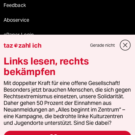
Feedback
Aboservice
ePaper Login
taz
zahl ich
Gerade nicht

Downloads für Abonnierende
Links lesen, rechts
bekämpfen
© 2026 taz Verlags und Vertriebs GmbH
Alle Rechte vorbehalten. Bei rechtlichen Fragen oder für Genehmigungen
Mit doppelter Kraft für eine offene Gesellschaft!
wenden Sie sich bitte an
lizenzen@taz.de
Besonders jetzt brauchen Menschen, die sich gegen
Rechtsextremismus einsetzen, unsere Solidarität.
Daher gehen 50 Prozent der Einnahmen aus
Feedback
Redaktionsstatut
Kommune-Richtlinien
KI-
Neuanmeldungen an „Alles beginnt im Zentrum“ –
eine Kampagne, die bedrohte linke Kulturzentren
Leitlinie
Informant
Datenschutz
Impressum
AGB
und Jugendorte unterstützt. Sind Sie dabei?