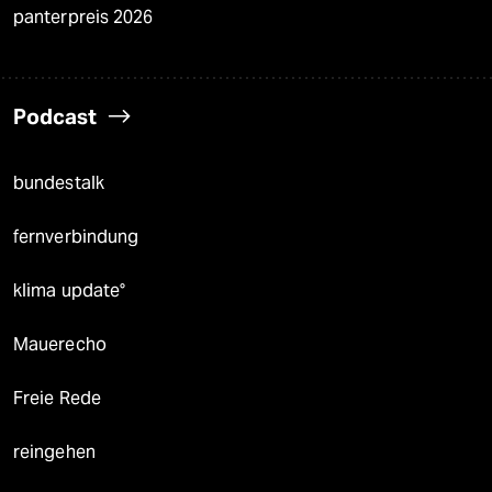
panterpreis 2026
Podcast
bundestalk
fernverbindung
klima update°
Mauerecho
Freie Rede
reingehen