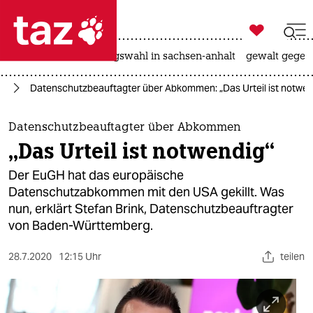

taz zahl ich
hitze
surfen
landtagswahl in sachsen-anhalt
gewalt gegen

taz zahl ich
ie
Datenschutzbeauftagter über Abkommen: „Das Urteil ist notwen
taz zahl ich
themen
Datenschutzbeauftagter über Abkommen
„Das Urteil ist notwendig“
politik
Der EuGH hat das europäische
öko
Datenschutzabkommen mit den USA gekillt. Was
nun, erklärt Stefan Brink, Datenschutzbeauftragter
gesellschaft
von Baden-Württemberg.
kultur
28.7.2020
12:15 Uhr
teilen
sport