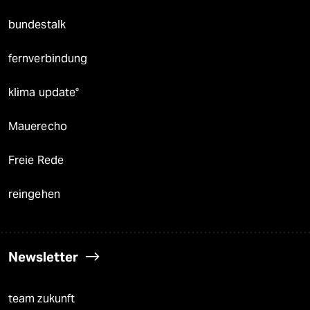
bundestalk
fernverbindung
klima update°
Mauerecho
Freie Rede
reingehen
Newsletter
team zukunft