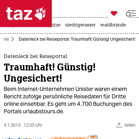

taz zahl ich
krieg in der ukraine
hitze
niedrigwasser
waldbrände

taz zahl ich
omie
Datenleck bei Reiseportal: Traumhaft! Günstig! Ungesichert!
taz zahl ich
themen
Datenleck bei Reiseportal
Traumhaft! Günstig!
politik
Ungesichert!
öko
Beim Internet-Unternehmen Unister waren einem
Bericht zufolge persönliche Reisedaten für Dritte
gesellschaft
online einsehbar. Es geht um 4.700 Buchungen des
Portals urlaubstours.de.
kultur
sport
4.1.2013
12:33 Uhr
teilen