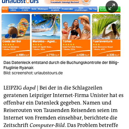
berlin
nord
wahrheit
verlag
verlag
veranstaltungen
Das Datenleck entstand durch die Buchungskontrolle der Billig-
Fluglinie Ryanair.
shop
Bild: screenshot: urlaubstours.de
fragen & hilfe
LEIPZIG
dapd
| Bei der in die Schlagzeilen
geratenen Leipziger Internet-Firma Unister hat es
unterstützen
offenbar ein Datenleck gegeben. Namen und
abo
Reiserouten von Tausenden Reisenden seien im
Internet von Fremden einsehbar, berichtete die
genossenschaft
Zeitschrift
Computer-Bild
. Das Problem betreffe