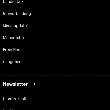
bundestalk
fernverbindung
klima update°
Mauerecho
Freie Rede
reingehen
Newsletter
team zukunft