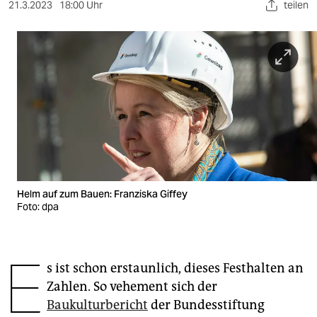
berlin
21.3.2023
18:00 Uhr
teilen
nord
wahrheit
verlag
verlag
veranstaltungen
shop
Helm auf zum Bauen: Franziska Giffey
fragen & hilfe
Foto: dpa
unterstützen
E
abo
s ist schon erstaunlich, dieses Festhalten an
Zahlen. So vehement sich der
genossenschaft
Baukulturbericht
der Bundesstiftung