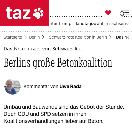

taz zahl ich
nahost-konflikt
usa unter trump
landtagswahl in sachsen-an

taz zahl ich
Startseite
Berlin
Schwarz-rote Koalition in Berlin
Das Neub
taz zahl ich
Das Neubauziel von Schwarz-Rot
themen
Berlins große Betonkoalition
politik
öko
Kommentar von
Uwe Rada
gesellschaft
kultur
Umbau und Bauwende sind das Gebot der Stunde.
Doch CDU und SPD setzen in ihren
sport
Koalitionsverhandlungen lieber auf Beton.