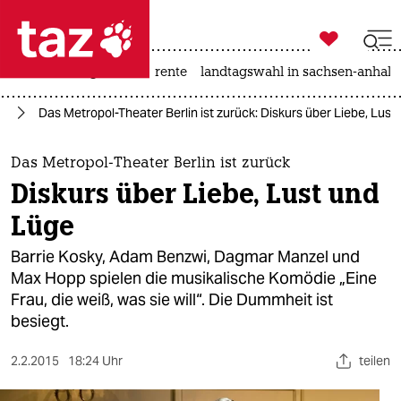

taz zahl ich
hitze
niedrigwasser
rente
landtagswahl in sachsen-anhalt

taz zahl ich
ik
Das Metropol-Theater Berlin ist zurück: Diskurs über Liebe, Lust
taz zahl ich
themen
Das Metropol-Theater Berlin ist zurück
Diskurs über Liebe, Lust und
politik
Lüge
öko
Barrie Kosky, Adam Benzwi, Dagmar Manzel und
Max Hopp spielen die musikalische Komödie „Eine
gesellschaft
Frau, die weiß, was sie will“. Die Dummheit ist
besiegt.
kultur
sport
2.2.2015
18:24 Uhr
teilen