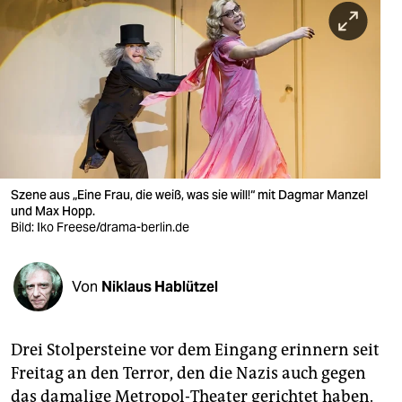
berlin
nord
wahrheit
verlag
verlag
veranstaltungen
Szene aus „Eine Frau, die weiß, was sie will!“ mit Dagmar Manzel
und Max Hopp.
shop
Bild: Iko Freese/drama-berlin.de
fragen & hilfe
Von
Niklaus Hablützel
unterstützen
abo
Drei Stolpersteine vor dem Eingang erinnern seit
genossenschaft
Freitag an den Terror, den die Nazis auch gegen
das damalige Metropol-Theater gerichtet haben.