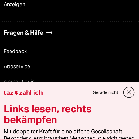
Anzeigen
Fragen & Hilfe
Feedback
Aboservice
ePaper Login
taz
zahl ich
Gerade nicht

Downloads für Abonnierende
Links lesen, rechts
bekämpfen
© 2026 taz Verlags und Vertriebs GmbH
Mit doppelter Kraft für eine offene Gesellschaft!
Alle Rechte vorbehalten. Bei rechtlichen Fragen oder für Genehmigungen
wenden Sie sich bitte an
lizenzen@taz.de
Besonders jetzt brauchen Menschen, die sich gegen