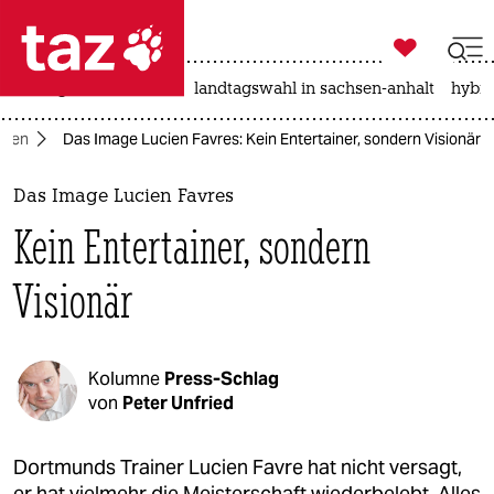

taz zahl ich
niedrigwasser
rente
landtagswahl in sachsen-anhalt
hybri

taz zahl ich
mnen
Das Image Lucien Favres: Kein Entertainer, sondern Visionär
taz zahl ich
themen
Das Image Lucien Favres
Kein Entertainer, sondern
politik
Visionär
öko
gesellschaft
Kolumne
Press-Schlag
kultur
von
Peter Unfried
sport
Dortmunds Trainer Lucien Favre hat nicht versagt,
er hat vielmehr die Meisterschaft wiederbelebt. Alles