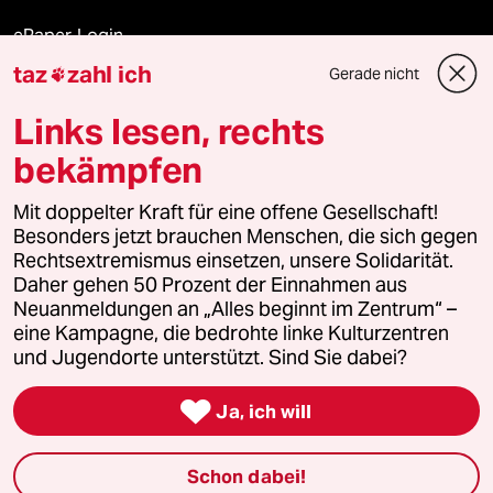
ePaper Login
taz
zahl ich
Gerade nicht

Downloads für Abonnierende
Links lesen, rechts
bekämpfen
© 2026 taz Verlags und Vertriebs GmbH
Alle Rechte vorbehalten. Bei rechtlichen Fragen oder für Genehmigungen
Mit doppelter Kraft für eine offene Gesellschaft!
wenden Sie sich bitte an
lizenzen@taz.de
Besonders jetzt brauchen Menschen, die sich gegen
Rechtsextremismus einsetzen, unsere Solidarität.
Daher gehen 50 Prozent der Einnahmen aus
Feedback
Redaktionsstatut
Kommune-Richtlinien
KI-
Neuanmeldungen an „Alles beginnt im Zentrum“ –
eine Kampagne, die bedrohte linke Kulturzentren
Leitlinie
Informant
Datenschutz
Impressum
AGB
und Jugendorte unterstützt. Sind Sie dabei?
Seitenwende
Einwilligungen widerrufen (Ads)

Ja, ich will
Schon dabei!