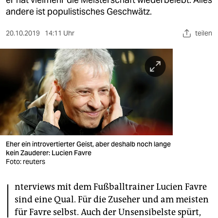
berlin
andere ist populistisches Geschwätz.
nord
20.10.2019
14:11 Uhr
teilen
wahrheit
verlag
verlag
veranstaltungen
shop
fragen & hilfe
Eher ein introvertierter Geist, aber deshalb noch lange
kein Zauderer: Lucien Favre
unterstützen
Foto: reuters
I
abo
nterviews mit dem Fußballtrainer Lucien Favre
sind eine Qual. Für die Zuseher und am meisten
genossenschaft
für Favre selbst. Auch der Unsensibelste spürt,