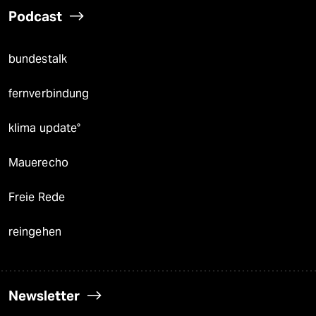
Podcast
bundestalk
fernverbindung
klima update°
Mauerecho
Freie Rede
reingehen
Newsletter