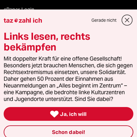
ePaper Login
taz
zahl ich
Gerade nicht

Downloads für Abonnierende
Links lesen, rechts
bekämpfen
© 2026 taz Verlags und Vertriebs GmbH
Alle Rechte vorbehalten. Bei rechtlichen Fragen oder für Genehmigungen
Mit doppelter Kraft für eine offene Gesellschaft!
wenden Sie sich bitte an
lizenzen@taz.de
Besonders jetzt brauchen Menschen, die sich gegen
Rechtsextremismus einsetzen, unsere Solidarität.
Daher gehen 50 Prozent der Einnahmen aus
Feedback
Redaktionsstatut
Kommune-Richtlinien
KI-
Neuanmeldungen an „Alles beginnt im Zentrum“ –
eine Kampagne, die bedrohte linke Kulturzentren
Leitlinie
Informant
Datenschutz
Impressum
AGB
und Jugendorte unterstützt. Sind Sie dabei?
Seitenwende
Einwilligungen widerrufen (Ads)

Ja, ich will
Schon dabei!