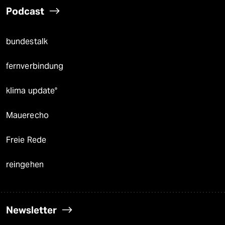
Podcast
bundestalk
fernverbindung
klima update°
Mauerecho
Freie Rede
reingehen
Newsletter