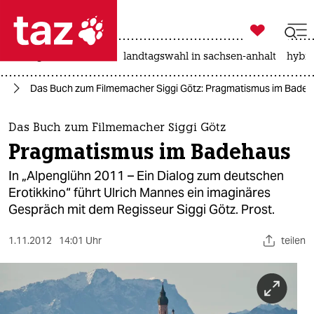

taz zahl ich
niedrigwasser
rente
landtagswahl in sachsen-anhalt
hybri

taz zahl ich
ch
Das Buch zum Filmemacher Siggi Götz: Pragmatismus im Bade
taz zahl ich
themen
Das Buch zum Filmemacher Siggi Götz
Pragmatismus im Badehaus
politik
In „Alpenglühn 2011 – Ein Dialog zum deutschen
öko
Erotikkino“ führt Ulrich Mannes ein imaginäres
Gespräch mit dem Regisseur Siggi Götz. Prost.
gesellschaft
1.11.2012
14:01 Uhr
teilen
kultur
sport