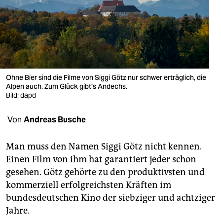
berlin
nord
wahrheit
verlag
Ohne Bier sind die Filme von Siggi Götz nur schwer erträglich, die
verlag
Alpen auch. Zum Glück gibt's Andechs.
Bild: dapd
veranstaltungen
Von
Andreas Busche
shop
fragen & hilfe
Man muss den Namen Siggi Götz nicht kennen.
Einen Film von ihm hat garantiert jeder schon
unterstützen
gesehen. Götz gehörte zu den produktivsten und
abo
kommerziell erfolgreichsten Kräften im
bundesdeutschen Kino der siebziger und achtziger
genossenschaft
Jahre.