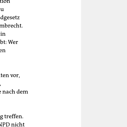
tion
zu
ndgesetz
ambrecht.
 in
bt: Wer
gen
ten vor,
,
ge nach dem
 treffen.
 NPD nicht