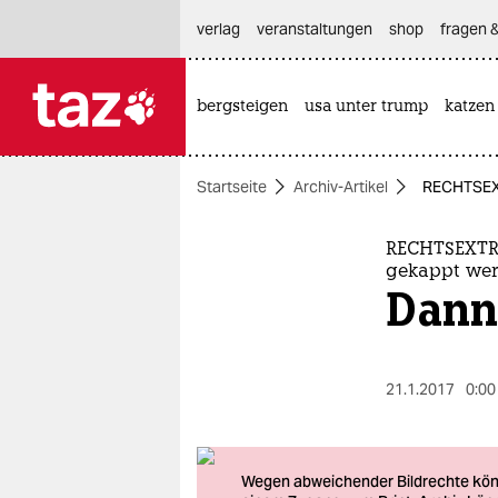
hautnavigation anspringen
hauptinhalt anspringen
footer anspringen
verlag
veranstaltungen
shop
fragen &
bergsteigen
usa unter trump
katzen

taz zahl ich
taz zahl ich
Startseite
Archiv-Artikel
RECHTSEXT
themen
politik
RECHTSEXTRE
gekappt we
Dann
öko
gesellschaft
21.1.2017
0:00
kultur
sport