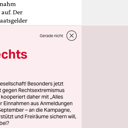
s nahm
 auf. Der
taatsgelder
Gerade nicht
oßkuhle.
echts
 er, es sei
er Entzug
n: 1,3
esellschaft! Besonders jetzt
 über
rt gegen Rechtsextremismus
gleichen
z kooperiert daher mit „Alles
ller Einnahmen aus Anmeldungen
. September – an die Kampagne,
rstützt und Freiräume sichern will,
konferenz
bei?