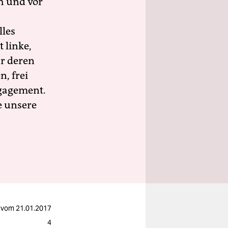
h und vor
lles
 linke,
ür deren
n, frei
ngagement.
e unsere
vom
21.01.2017
4