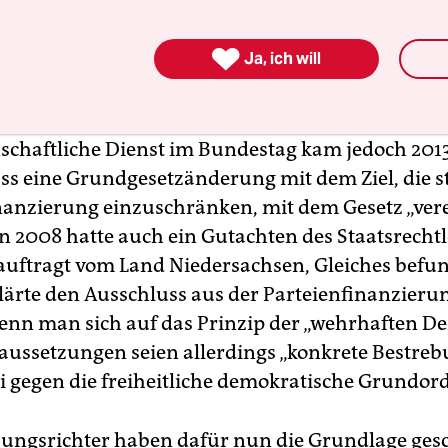
gesetzänderung diskutiert, um die Parteienfina
D einzuschränken – die Debatte verlief im Sande.

Ja, ich will
as Grundgesetz spricht den Parteien nach Artikel
tz zu, für alle gilt ein Gleichbehandlungsprinzip
schaftliche Dienst im Bundestag kam jedoch 201
ass eine Grundgesetzänderung mit dem Ziel, die s
nanzierung einzuschränken, mit dem Gesetz „ver
n 2008 hatte auch ein Gutachten des Staatsrechtl
auftragt vom Land Niedersachsen, Gleiches befu
lärte den Ausschluss aus der Parteienfinanzieru
enn man sich auf das Prinzip der „wehrhaften D
raussetzungen seien allerdings „konkrete Bestre
ei gegen die freiheitliche demokratische Grundor
sungsrichter haben dafür nun die Grundlage ges