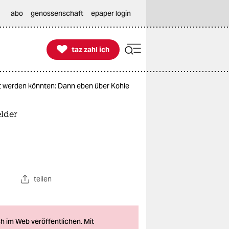
abo
genossenschaft
epaper login

taz zahl ich
taz zahl ich
 werden könnten: Dann eben über Kohle
lder
teilen