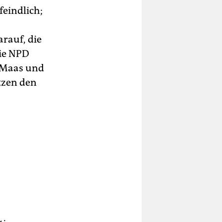
feindlich;
rauf, die
die NPD
o Maas und
tzen den