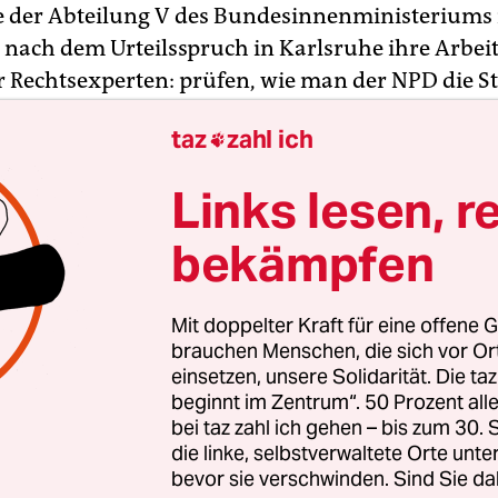
e der Abteilung V des Bundesinnenministerium
 nach dem Urteilsspruch in Karlsruhe ihre Arbeit
r Rechtsexperten: prüfen, wie man der NPD die S
nn.
taz
zahl ich

am von Verfassungsgerichtspräsident Andreas V
Links lesen, r
blehnung des NPD-Parteiverbots diese Woche sagte
etzgeber, zu entscheiden, ob nicht auch „andere
bekämpfen
öglichkeiten“ möglich seien: „wie zum Beispiel d
chen Finanzierung“. Das würde die NPD hart treffe
Mit doppelter Kraft für eine offene G
uro erhielt die NPD zuletzt 2015 – was sich selbst
brauchen Menschen, die sich vor O
erhöhte Mitgliedsbeiträge und Spenden kaum aus
einsetzen, unsere Solidarität. Die ta
beginnt im Zentrum“. 50 Prozent a
bei taz zahl ich gehen – bis zum 30
die linke, selbstverwaltete Orte unte
des ist alt. Bereits 2007 hatte die Innenminister
bevor sie verschwinden. Sind Sie da