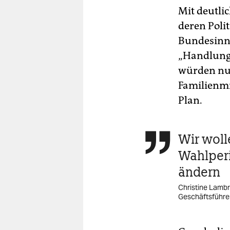
Mit deutli
deren Poli
Bundesinne
„Handlungs
würden nun
Familienmi
Plan.
Wir woll

Wahlper
ändern
Christine Lambr
Geschäftsführe