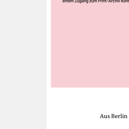
berlin
nord
wahrheit
verlag
verlag
veranstaltungen
shop
fragen & hilfe
unterstützen
abo
Aus Berlin
genossenschaft