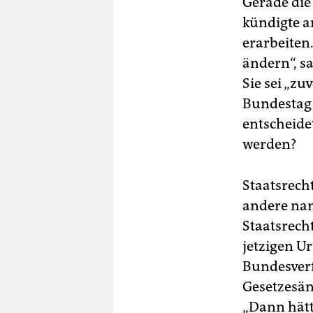
Gerade die
kündigte a
erarbeiten
ändern“, s
Sie sei „zu
Bundestag 
entscheide
werden?
Staatsrech
andere na
Staatsrech
jetzigen Ur
Bundesverf
Gesetzesän
„Dann hätt