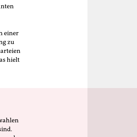
nnten
h einer
ng zu
Parteien
s hielt
wahlen
sind.