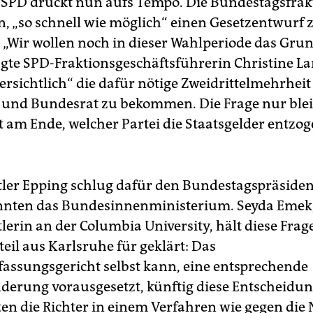
 SPD drückt nun aufs Tempo. Die Bundestagsfrak
n, „so schnell wie möglich“ einen Gesetzentwurf 
. „Wir wollen noch in dieser Wahlperiode das Gru
agte SPD-Fraktionsgeschäftsführerin Christine L
versichtlich“ die dafür nötige Zweidrittelmehrheit
und Bundesrat zu bekommen. Die Frage nur blei
t am Ende, welcher Partei die Staatsgelder entzo
tler Epping schlug dafür den Bundestagspräsiden
nnten das Bundesinnenministerium. Seyda Emek
tlerin an der Columbia University, hält diese Fra
teil aus Karlsruhe für geklärt: Das
assungsgericht selbst kann, eine entsprechende
derung vorausgesetzt, künftig diese Entscheidung
en die Richter in einem Verfahren wie gegen die