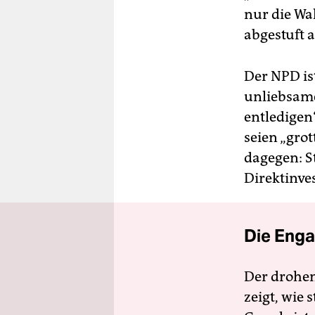
nur die Wa
abgestuft 
Der NPD ist
unliebsame
entledigen
seien „grot
dagegen: St
Direktinves
Die Enga
Der drohe
zeigt, wie