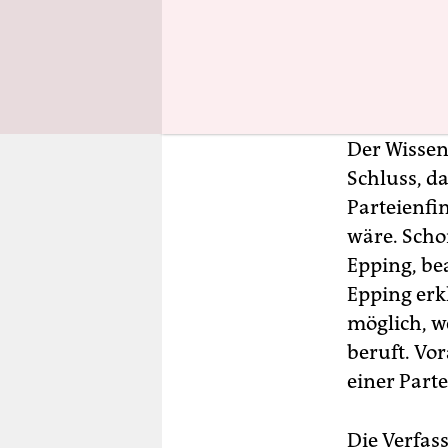
eine Grund
für die NP
Problem: D
hohen Schu
Der Wissen
Schluss, d
Parteienfi
wäre. Scho
Epping, be
Epping erk
möglich, w
beruft. Vo
einer Part
Die Verfas