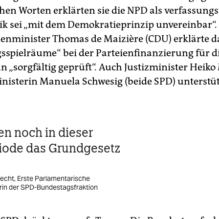
chen Worten erklärten sie die NPD als verfassungs
tik sei „mit dem Demokratieprinzip unvereinbar“.
nminister Thomas de Maizière (CDU) erklärte da
spielräume“ bei der Parteienfinanzierung für 
 „sorgfältig geprüft“. Auch Justizminister Heik
nisterin Manuela Schwesig (beide SPD) unterstü
en noch in dieser
iode das Grundgesetz
echt, Erste Parlamentarische
rin der SPD-Bundestagsfraktion