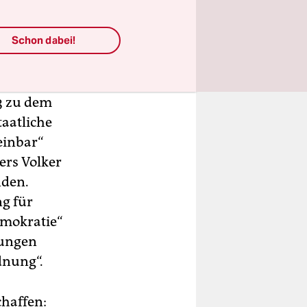
nzierung
 Das
Schon dabei!
 21 einen
.
3 zu dem
taatliche
einbar“
ers Volker
nden.
ng für
emokratie“
bungen
dnung“.
chaffen: