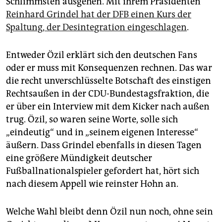
Schlimmsten ausgehen. Mit ihrem Präsidenten
epaper login
Reinhard Grindel hat der DFB einen Kurs der
Spaltung, der Desintegration eingeschlagen
.
Entweder Özil erklärt sich den deutschen Fans
oder er muss mit Konsequenzen rechnen. Das war
die recht unverschlüsselte Botschaft des einstigen
Rechtsaußen in der CDU-Bundestagsfraktion, die
er über ein Interview mit dem Kicker nach außen
trug. Özil, so waren seine Worte, solle sich
„eindeutig“ und in „seinem eigenen Interesse“
äußern. Dass Grindel ebenfalls in diesen Tagen
eine größere Mündigkeit deutscher
Fußballnationalspieler gefordert hat, hört sich
nach diesem Appell wie reinster Hohn an.
Welche Wahl bleibt denn Özil nun noch, ohne sein