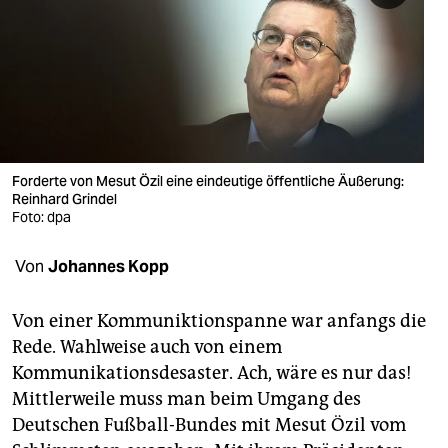
berlin
nord
wahrheit
verlag
verlag
Forderte von Mesut Özil eine eindeutige öffentliche Äußerung:
Reinhard Grindel
veranstaltungen
Foto: dpa
shop
Von
Johannes Kopp
fragen & hilfe
Von einer Kommuniktionspanne war anfangs die
unterstützen
Rede. Wahlweise auch von einem
Kommunikationsdesaster. Ach, wäre es nur das!
abo
Mittlerweile muss man beim Umgang des
genossenschaft
Deutschen Fußball-Bundes mit Mesut Özil vom