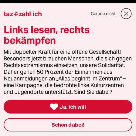
Reisen
taz
zahl ich
Gerade nicht

Kantine
Links lesen, rechts
Shop
bekämpfen
Anzeigen
Mit doppelter Kraft für eine offene Gesellschaft!
Besonders jetzt brauchen Menschen, die sich gegen
Rechtsextremismus einsetzen, unsere Solidarität.
Daher gehen 50 Prozent der Einnahmen aus
Fragen & Hilfe
Neuanmeldungen an „Alles beginnt im Zentrum“ –
eine Kampagne, die bedrohte linke Kulturzentren
und Jugendorte unterstützt. Sind Sie dabei?
Feedback

Ja, ich will
Aboservice
Schon dabei!
ePaper Login