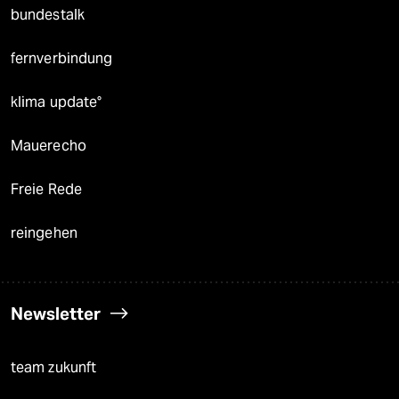
bundestalk
fernverbindung
klima update°
Mauerecho
Freie Rede
reingehen
Newsletter
team zukunft