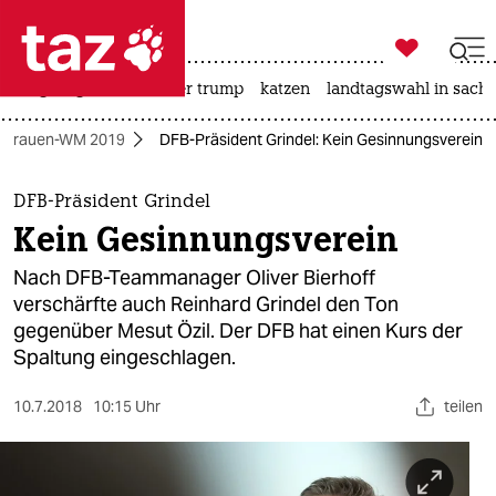

taz zahl ich
bergsteigen
usa unter trump
katzen
landtagswahl in sachs

taz zahl ich
Frauen-WM 2019
DFB-Präsident Grindel: Kein Gesinnungsverein
taz zahl ich
themen
DFB-Präsident Grindel
Kein Gesinnungsverein
politik
Nach DFB-Teammanager Oliver Bierhoff
öko
verschärfte auch Reinhard Grindel den Ton
gegenüber Mesut Özil. Der DFB hat einen Kurs der
gesellschaft
Spaltung eingeschlagen.
kultur
10.7.2018
10:15 Uhr
teilen
sport