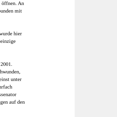
n öffnen. An
bunden mit
wurde hier
 einzige
 2001.
chwunden,
inst unter
hrfach
ssenator
gen auf den