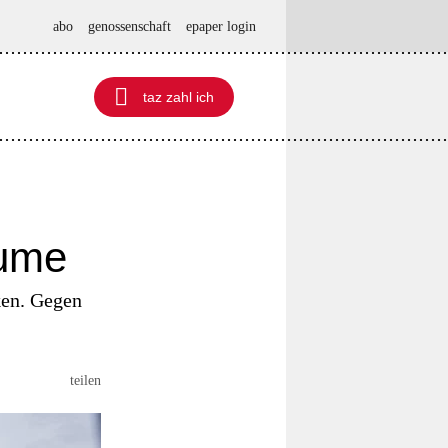
abo
genossenschaft
epaper login

taz zahl ich
taz zahl ich
äume
ken. Gegen
teilen