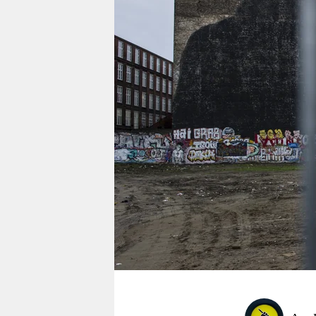
berlin
nord
wahrheit
verlag
verlag
veranstaltungen
shop
fragen & hilfe
unterstützen
abo
genossenschaft