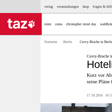
hautnavigation anspringen
hauptinhalt anspringen
footer anspringen
verlag
veranstaltungen
shop
fragen & hilf
rente
ceuta
christopher street day
waldbrä

taz zahl ich
taz zahl ich
Startseite
Berlin
Cuvry-Brache in Berli
themen
politik
Cuvry-Brache i
Hotel
öko
Kurz vor Ab
gesellschaft
seine Pläne 
kultur
17.10.2016
16:5
sport