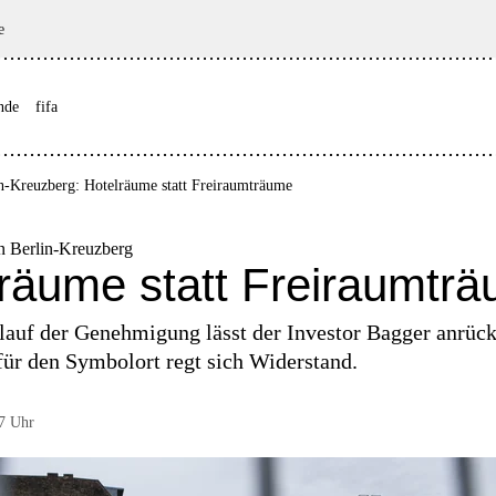
e
nde
fifa
n-Kreuzberg: Hotelräume statt Freiraumträume
n Berlin-Kreuzberg
räume statt Freiraumtr
lauf der Genehmigung lässt der Investor Bagger anrüc
für den Symbolort regt sich Widerstand.
7 Uhr