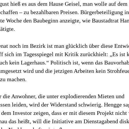
ust hieß es aus dem Hause Geisel, man wolle auf dem
haffen – zu bezahlbaren Preisen. Bürgerbeteiligung in
zte Woche den Baubeginn anzeigte, wie Baustadtrat Ha
ätigte.
nat noch im Bezirk ist man glücklich über diese Entwi
f sich im
Tagesspiegel
mit Kritik zurückhielt: „Es ist 
uch kein Lagerhaus.“ Politisch ist, wenn das Bauvorha
umgesetzt wird und die jetzigen Arbeiten kein Strohfeue
 zu machen.
r die Anwohner, die unter explodierenden Mieten und
ssen leiden, wird der Widerstand schwierig. Hengge sa
 dem Investor zeigen, dass er mit diesem Projekt nich
nau das heißt, will die Initiative am Dienstagabend dis