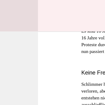
den München
Jahren als S
noch die Cha
Es sind 16 J
16 Jahre vol
Proteste dur
nun passiert
Keine Fr
Schlimmer h
verloren, a
entstehen ni
ausschließl