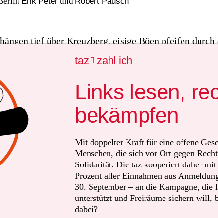
Berlin
Erik Peter
und
Robert Pausch
ängen tief über Kreuzberg, eisige Böen pfeifen durch 
Straße. An dem Gitter, das die Cuvry-Brache einzäunt, f
taz
zahl ich

bener Zettel. „Ihr lieben alten Bäume. Danke, dass ihr
uns so bereichert habt. Ihr Armen, wir trauern um euch“
Links lesen, re
ge Nelken, Rosen und ein Grablicht liegen darunter.
bekämpfen
, die hier am Spreeufer einmal standen, erinnern nur 
latzgroße Feld ist eingeebnet, jedes Hindernis für die 
Mit doppelter Kraft für eine offene Gese
Menschen, die sich vor Ort gegen Recht
n einer Baggerschaufel, die verloren auf dem Gelände s
Solidarität. Die taz kooperiert daher mi
genwasser.
Prozent aller Einnahmen aus Anmeldunge
30. September – an die Kampagne, die li
en nur drei Wochen gefehlt. Ohne den vor ein paar Ta
unterstützt und Freiräume sichern will, 
dabei?
tart der Bauarbeiten wäre am 6. November die Baugene