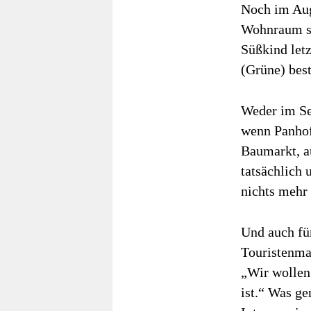
Noch im Aug
Wohnraum sc
Süßkind let
(Grüne) best
Weder im Se
wenn Panhof
Baumarkt, a
tatsächlich 
nichts mehr
Und auch fü
Touristenma
„Wir wollen
ist.“ Was ge