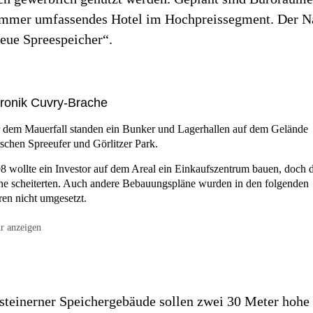
mmer umfassendes Hotel im Hochpreissegment. Der N
Neue Spreespeicher“.
ronik Cuvry-Brache
 dem Mauerfall
standen ein Bunker und Lagerhallen auf dem Gelände
schen Spreeufer und Görlitzer Park.
98
wollte ein Investor auf dem Areal ein Einkaufszentrum bauen, doch d
ne scheiterten. Auch andere Bebauungspläne wurden in den folgenden
ren nicht umgesetzt.
r anzeigen
12
plante BMW, sein ­Guggenheim Lab auf der Brache zu errichten. Ra
mierte sich Protest, Zelte wurden errichtet. Es entstand ein Hüttendorf m
 zu 200 Einwohnern.
14
brannte es im Dorf. Das Gelände wurde abgesperrt, die Hütten wurd
ksteinerner Speichergebäude sollen zwei 30 Meter hohe
äumt.
(rpa)