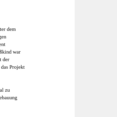
nter dem
gen
ent
ßkind war
t der
das Projekt
al zu
bebauung