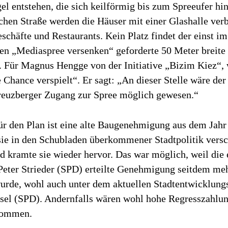
l entstehen, die sich keilförmig bis zum Spreeufer hi
schen Straße werden die Häuser mit einer Glashalle ver
chäfte und Restaurants. Kein Platz findet der einst im
en „Mediaspree versenken“ geforderte 50 Meter breite
n. Für Magnus Hengge von der Initiative „Bizim Kiez“, 
e Chance verspielt“. Er sagt: „An dieser Stelle wäre der
reuzberger Zugang zur Spree möglich gewesen.“
ür den Plan ist eine alte Baugenehmigung aus dem Jahr
sie in den Schubladen überkommener Stadtpolitik vers
 kramte sie wieder hervor. Das war möglich, weil die e
Peter Strieder (SPD) erteilte Genehmigung seitdem me
wurde, wohl auch unter dem aktuellen Stadtentwicklung
sel (SPD). Andernfalls wären wohl hohe Regresszahlun
kommen.