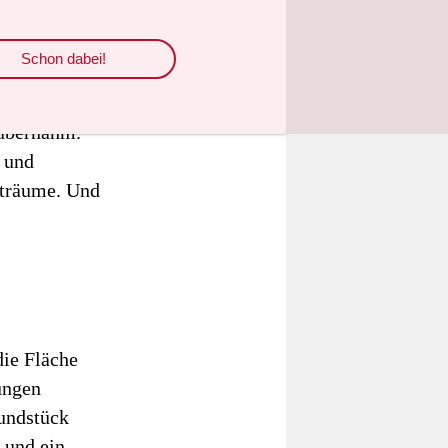
, das seit
te dann doch
Schon dabei!
rden.
 übernahm.
n und
enträume. Und
ie Fläche
ungen
rundstück
 und ein