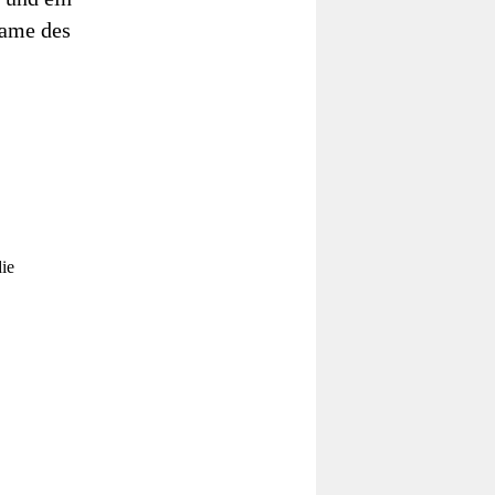
ame des
ie
sch
it
en