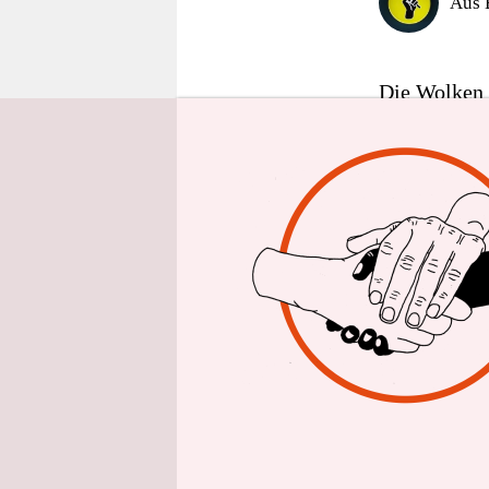
Aus 
epaper login
Die Wolken h
Schlesische 
handgeschrie
Bereich für 
darauf. Eini
An die Bäume
Das fußballp
beseitigt. I
sich das Re
Am Ende hab
erfolgten S