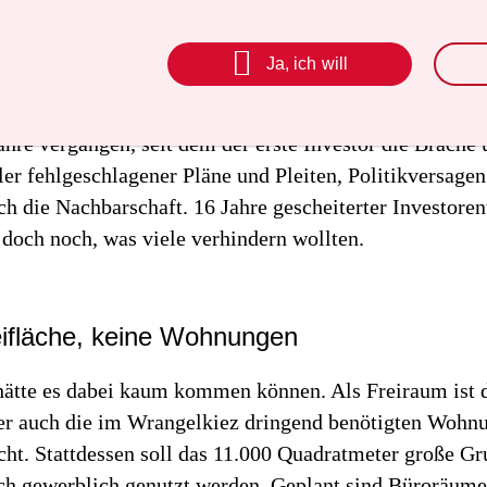
er Investor Artur Süßkind ausgelaufen. Das Grundstück
ymbol schlechthin der Gentrifizierungsgegner gilt, hät

Ja, ich will
nce gehabt, nicht rein profitorientiert verwertet zu we
ahre vergangen, seit dem der erste Investor die Brache
ler fehlgeschlagener Pläne und Pleiten, Politikversage
ch die Nachbarschaft. 16 Jahre gescheiterter Investor
 doch noch, was viele verhindern wollten.
eifläche, keine Wohnungen
ätte es dabei kaum kommen können. Als Freiraum ist d
ber auch die im Wrangelkiez dringend benötigten Wohn
cht. Stattdessen soll das 11.000 Quadratmeter große G
ich gewerblich genutzt werden. Geplant sind Büroräume