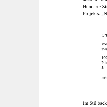
Hunderte Zi
Projekts: „
Ch
Vor
zwi
19
Plä
Jah
meh
20
for
bis
20
Im Stil bac
ger