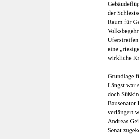
Gebäudeflüge
der Schlesi
Raum für Ges
Volksbegehr
Uferstreife
eine „riesig
wirkliche K
Grundlage f
Längst war 
doch Süßkind
Bausenator 
verlängert 
Andreas Gei
Senat zuge