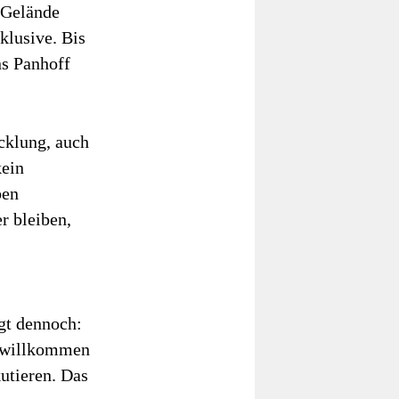
 Gelände
klusive. Bis
ns Panhoff
cklung, auch
kein
ben
r bleiben,
gt dennoch:
t willkommen
kutieren. Das