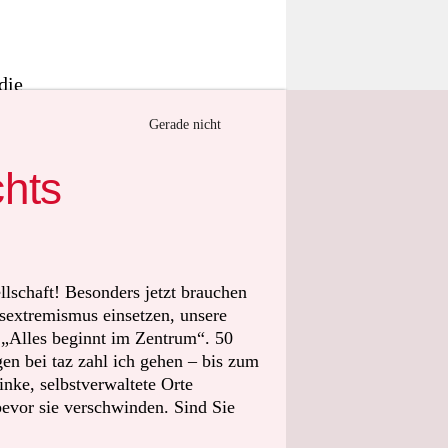
die
lattert ein
Gerade nicht
 diesen
 steht
chts
noch Krater.
Bebauung ist
llschaft! Besonders jetzt brauchen
sextremismus einsetzen, unsere
teht, sammelt
t „Alles beginnt im Zentrum“. 50
n bei taz zahl ich gehen – bis zum
nke, selbstverwaltete Orte
gen
bevor sie verschwinden. Sind Sie
hmigung für