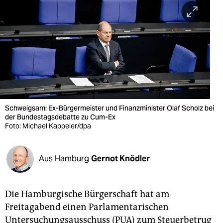
berlin
nord
wahrheit
verlag
verlag
veranstaltungen
Schweigsam: Ex-Bürgermeister und Finanzminister Olaf Scholz bei
der Bundestagsdebatte zu Cum-Ex
Foto: Michael Kappeler/dpa
shop
fragen & hilfe
Aus Hamburg
Gernot Knödler
unterstützen
abo
Die Hamburgische Bürgerschaft hat am
genossenschaft
Freitagabend einen Parlamentarischen
Untersuchungsausschuss (PUA) zum Steuerbetrug