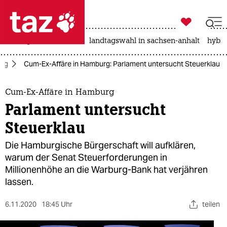

taz zahl ich
niedrigwasser
rente
landtagswahl in sachsen-anhalt
hybri

taz zahl ich
rg
Cum-Ex-Affäre in Hamburg: Parlament untersucht Steuerklau
taz zahl ich
themen
Cum-Ex-Affäre in Hamburg
Parlament untersucht
politik
Steuerklau
öko
Die Hamburgische Bürgerschaft will aufklären,
warum der Senat Steuerforderungen in
gesellschaft
Millionenhöhe an die Warburg-Bank hat verjähren
lassen.
kultur
sport
6.11.2020
18:45 Uhr
teilen