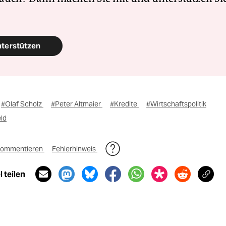
nterstützen
#Olaf Scholz
#Peter Altmaier
#Kredite
#Wirtschaftspolitik
ld
ommentieren
Fehlerhinweis
 teilen