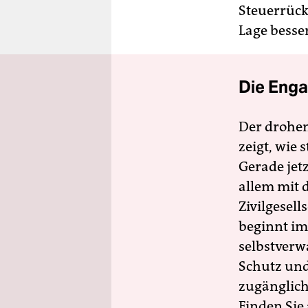
Steuerrück
Lage besser
Die Enga
Der drohe
zeigt, wie
Gerade jet
allem mit d
Zivilgesell
beginnt im
selbstverw
Schutz und 
zugänglich
Finden Sie