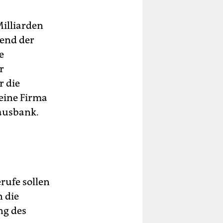
l­liar­den
rend der
e
r
r die
eine Firma
Hausbank.
rufe sollen
 die
ng des