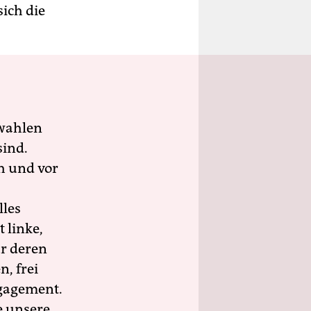
ich die
wahlen
sind.
h und vor
lles
 linke,
ür deren
n, frei
ngagement.
e unsere