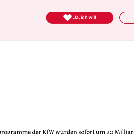

Ja, ich will
programme der KfW würden sofort um 20 Millia