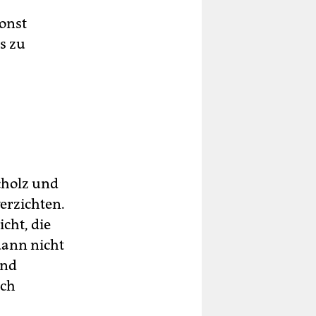
onst
s zu
cholz und
erzichten.
cht, die
dann nicht
und
uch