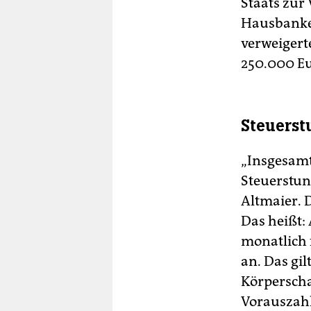
Staats zur
Hausbanken
verweigert
250.000 Eu
Steuers
„Insgesamt
Steuerstun
Altmaier. 
Das heißt:
monatlich 
an. Das gi
Körperscha
Vorauszahl