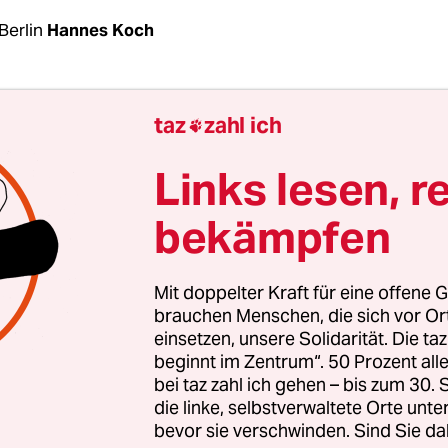
Berlin
Hannes Koch
regierung versucht zurzeit alles, um die Sorgen 
taz
zahl ich

ngesichts der Corona-Epidemie zu lindern. Den
lichen Teil übernahmen am Freitag Bundesfinan
Links lesen, r
z (SPD)
und Wirtschaftsminister Peter Altmaier (C
bekämpfen
 kleinen Unternehmen in Deutschland gaben sie
höhe unbegrenzte Kreditzusage. Jeder Firma, di
usten in Schwierigkeiten gerate, werde mit Barge
Mit doppelter Kraft für eine offene G
en KfW-Bankengruppe geholfen. „Für Kreditzusa
brauchen Menschen, die sich vor O
einsetzen, unsere Solidarität. Die ta
ne Grenze nach oben“, sagte Scholz. „Das ist die B
beginnt im Zentrum“. 50 Prozent a
waffen schauen wir später“, fügte der Minister in
bei taz zahl ich gehen – bis zum 30
hem Jargon hinzu. Was genau ist geplant?
die linke, selbstverwaltete Orte unte
bevor sie verschwinden. Sind Sie da