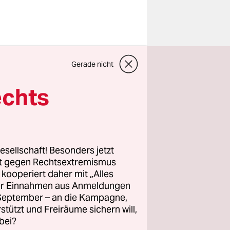
der Bürge­
Gerade nicht
zminister
echts
DU).
 eine in
e wegen
ld der
esellschaft! Besonders jetzt
gen der KfW
rt gegen Rechtsextremismus
z kooperiert daher mit „Alles
azooka,
ller Einnahmen aus Anmeldungen
. September – an die Kampagne,
rstützt und Freiräume sichern will,
bei?