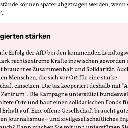
stände können später abgetragen werden, wenn s
t.
gierten stärken
nde Erfolg der AfD bei den kommenden Landtags
 stark rechtsextreme Kräfte inzwischen geworden 
zt braucht es Zusammenhalt und Solidarität. Auc
en Menschen, die sich vor Ort für eine starke
schaft einsetzen. Die taz kooperiert deshalb mit "A
 Zentrum". Die Kampagne unterstützt bundesweit
altete Orte und baut einen solidarischen Fonds f
Erhalt auf. Eine offene Gesellschaft braucht gute
en Journalismus – und zivilgesellschaftliches E
 auch? Dann machen Sie mit und unterstützen Si