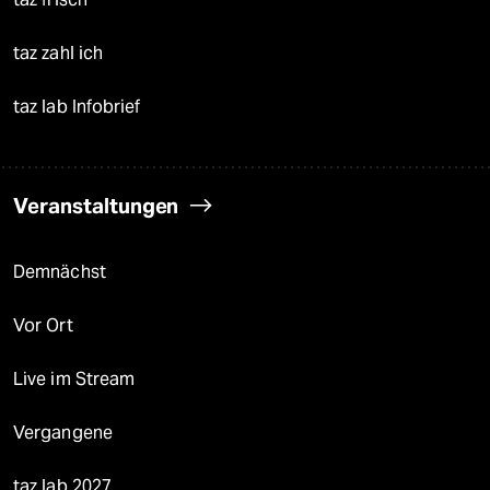
taz zahl ich
taz lab Infobrief
Veranstaltungen
Demnächst
Vor Ort
Live im Stream
Vergangene
taz lab 2027