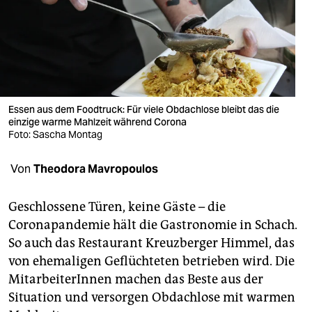
berlin
nord
wahrheit
verlag
Essen aus dem Foodtruck: Für viele Obdachlose bleibt das die
verlag
einzige warme Mahlzeit während Corona
Foto: Sascha Montag
veranstaltungen
Von
Theodora Mavropoulos
shop
fragen & hilfe
Geschlossene Türen, keine Gäste – die
Coronapandemie hält die Gastronomie in Schach.
unterstützen
So auch das Restaurant Kreuzberger Himmel, das
abo
von ehemaligen Geflüchteten betrieben wird. Die
MitarbeiterInnen machen das Beste aus der
genossenschaft
Situation und versorgen Obdachlose mit warmen