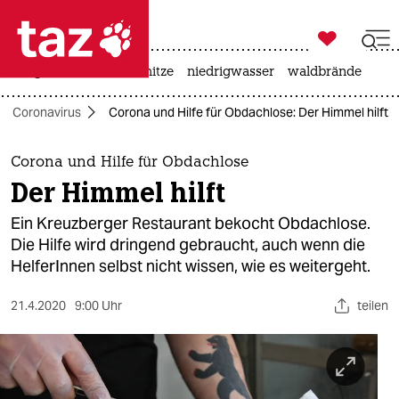

taz zahl ich
krieg in der ukraine
hitze
niedrigwasser
waldbrände

taz zahl ich
Coronavirus
Corona und Hilfe für Obdachlose: Der Himmel hilft
taz zahl ich
themen
Corona und Hilfe für Obdachlose
Der Himmel hilft
politik
Ein Kreuzberger Restaurant bekocht Obdachlose.
öko
Die Hilfe wird dringend gebraucht, auch wenn die
HelferInnen selbst nicht wissen, wie es weitergeht.
gesellschaft
21.4.2020
9:00 Uhr
teilen
kultur
sport