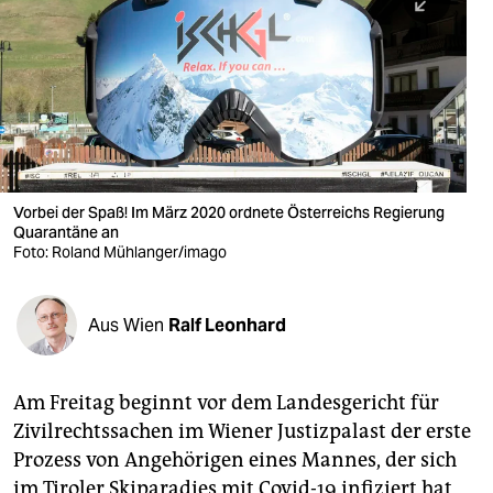
berlin
nord
wahrheit
verlag
verlag
Vorbei der Spaß! Im März 2020 ordnete Österreichs Regierung
Quarantäne an
veranstaltungen
Foto: Roland Mühlanger/imago
shop
fragen & hilfe
Aus Wien
Ralf Leonhard
unterstützen
Am Freitag beginnt vor dem Landesgericht für
abo
Zivilrechtssachen im Wiener Justizpalast der erste
genossenschaft
Prozess von Angehörigen eines Mannes, der sich
im Tiroler Skiparadies mit Covid-19 infiziert hat