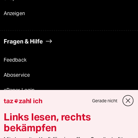
Anzeigen
Fragen & Hilfe
Feedback
Aboservice
ePaper Login
taz
zahl ich
Gerade nicht

Downloads für Abonnierende
Links lesen, rechts
bekämpfen
© 2026 taz Verlags und Vertriebs GmbH