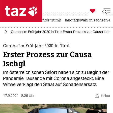

taz zahl ich
nahost-konflikt
usa unter trump
landtagswahl in sachsen-an

taz zahl ich
us
Corona im Frühjahr 2020 in Tirol: Erster Prozess zur Causa Ischg
taz zahl ich
themen
Corona im Frühjahr 2020 in Tirol
Erster Prozess zur Causa
politik
Ischgl
öko
Im österreichischen Skiort haben sich zu Beginn der
Pandemie Tausende mit Corona angesteckt. Eine
gesellschaft
Witwe verklagt den Staat auf Schadensersatz.
kultur
17.9.2021
8:26 Uhr
teilen
sport