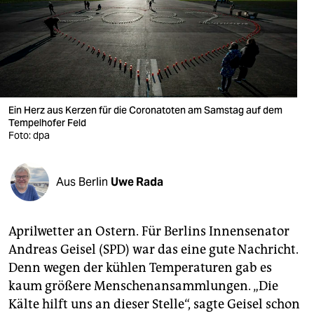
berlin
nord
wahrheit
verlag
Ein Herz aus Kerzen für die Coronatoten am Samstag auf dem
verlag
Tempelhofer Feld
Foto: dpa
veranstaltungen
shop
Aus Berlin
Uwe Rada
fragen & hilfe
Aprilwetter an Ostern. Für Berlins Innensenator
unterstützen
Andreas Geisel (SPD) war das eine gute Nachricht.
abo
Denn wegen der kühlen Temperaturen gab es
kaum größere Menschenansammlungen. „Die
genossenschaft
Kälte hilft uns an dieser Stelle“, sagte Geisel schon