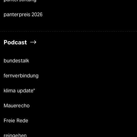
panterpreis 2026
Podcast
bundestalk
fernverbindung
klima update°
Mauerecho
Freie Rede
reingehen