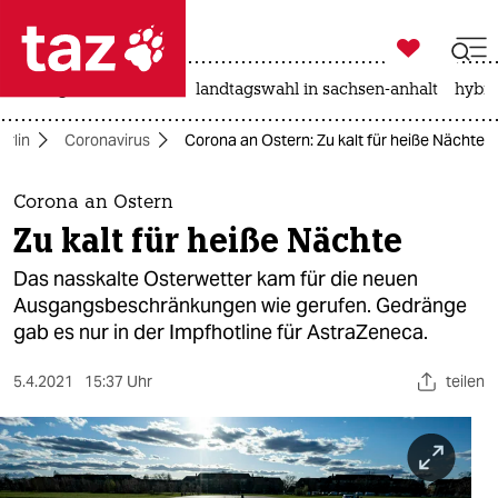

taz zahl ich
niedrigwasser
rente
landtagswahl in sachsen-anhalt
hybri

taz zahl ich
erlin
Coronavirus
Corona an Ostern: Zu kalt für heiße Nächte
taz zahl ich
themen
Corona an Ostern
Zu kalt für heiße Nächte
politik
Das nasskalte Osterwetter kam für die neuen
öko
Ausgangsbeschränkungen wie gerufen. Gedränge
gab es nur in der Impfhotline für AstraZeneca.
gesellschaft
5.4.2021
15:37 Uhr
teilen
kultur
sport