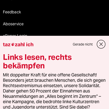
Feedback
Aboservice
ePaper Login
taz
zahl ich
Gerade nicht

Downloads für Abonnierende
Links lesen, rechts
bekämpfen
© 2026 taz Verlags und Vertriebs GmbH
Alle Rechte vorbehalten. Bei rechtlichen Fragen oder für Genehmigungen
Mit doppelter Kraft für eine offene Gesellschaft!
wenden Sie sich bitte an
lizenzen@taz.de
Besonders jetzt brauchen Menschen, die sich gegen
Rechtsextremismus einsetzen, unsere Solidarität.
Daher gehen 50 Prozent der Einnahmen aus
Feedback
Redaktionsstatut
Kommune-Richtlinien
KI-
Neuanmeldungen an „Alles beginnt im Zentrum“ –
eine Kampagne, die bedrohte linke Kulturzentren
Leitlinie
Informant
Datenschutz
Impressum
AGB
und Jugendorte unterstützt. Sind Sie dabei?