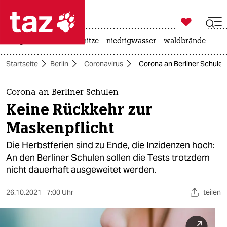

taz zahl ich
krieg in der ukraine
hitze
niedrigwasser
waldbrände

taz zahl ich
Startseite
Berlin
Coronavirus
Corona an Berliner Schulen
taz zahl ich
themen
Corona an Berliner Schulen
Keine Rückkehr zur
politik
Maskenpflicht
öko
Die Herbstferien sind zu Ende, die Inzidenzen hoch:
An den Berliner Schulen sollen die Tests trotzdem
gesellschaft
nicht dauerhaft ausgeweitet werden.
kultur
26.10.2021
7:00 Uhr
teilen
sport