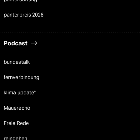
panterpreis 2026
Podcast
bundestalk
fernverbindung
klima update°
Mauerecho
Freie Rede
reingehen