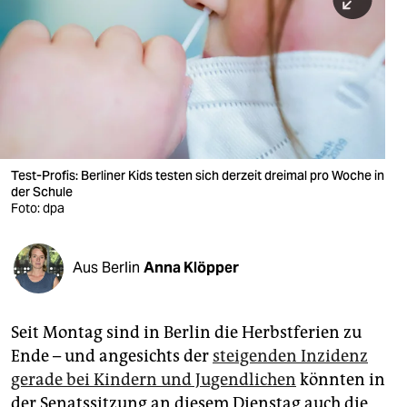
berlin
nord
wahrheit
verlag
verlag
Test-Profis: Berliner Kids testen sich derzeit dreimal pro Woche in
der Schule
veranstaltungen
Foto: dpa
shop
fragen & hilfe
Aus Berlin
Anna Klöpper
unterstützen
Seit Montag sind in Berlin die Herbstferien zu
abo
Ende – und angesichts der
steigenden Inzidenz
genossenschaft
gerade bei Kindern und Jugendlichen
könnten in
der Senatssitzung an diesem Dienstag auch die