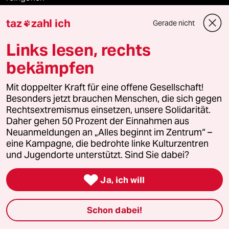
taz
zahl ich
Gerade nicht

Newsletter
Links lesen, rechts
bekämpfen
team zukunft
Mit doppelter Kraft für eine offene Gesellschaft!
Besonders jetzt brauchen Menschen, die sich gegen
taz frisch
Rechtsextremismus einsetzen, unsere Solidarität.
Daher gehen 50 Prozent der Einnahmen aus
taz zahl ich
Neuanmeldungen an „Alles beginnt im Zentrum“ –
eine Kampagne, die bedrohte linke Kulturzentren
taz lab Infobrief
und Jugendorte unterstützt. Sind Sie dabei?

Ja, ich will
Veranstaltungen
Schon dabei!
Demnächst