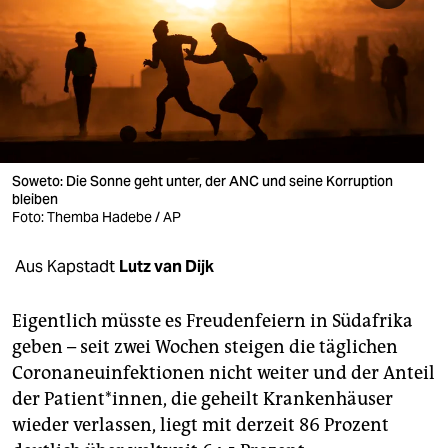
berlin
nord
wahrheit
verlag
verlag
Soweto: Die Sonne geht unter, der ANC und seine Korruption
bleiben
veranstaltungen
Foto: Themba Hadebe / AP
shop
Aus Kapstadt
Lutz van Dijk
fragen & hilfe
Eigentlich müsste es Freudenfeiern in Südafrika
unterstützen
geben – seit zwei Wochen steigen die täglichen
Coronaneuinfektionen nicht weiter und der Anteil
abo
der Patient*innen, die geheilt Krankenhäuser
genossenschaft
wieder verlassen, liegt mit derzeit 86 Prozent