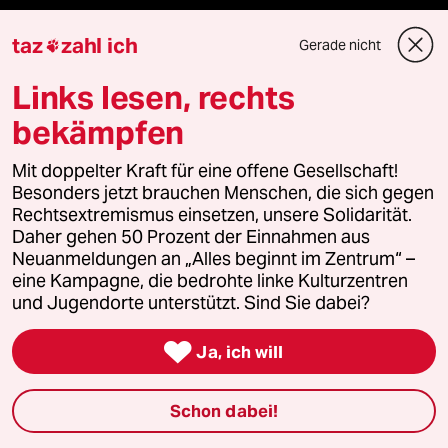
taz
zahl ich
Gerade nicht

bundestalk
Links lesen, rechts
fernverbindung
bekämpfen
klima update°
Mit doppelter Kraft für eine offene Gesellschaft!
Besonders jetzt brauchen Menschen, die sich gegen
Mauerecho
Rechtsextremismus einsetzen, unsere Solidarität.
Daher gehen 50 Prozent der Einnahmen aus
Freie Rede
Neuanmeldungen an „Alles beginnt im Zentrum“ –
eine Kampagne, die bedrohte linke Kulturzentren
reingehen
und Jugendorte unterstützt. Sind Sie dabei?

Ja, ich will
Newsletter
Schon dabei!
team zukunft