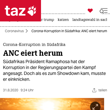

taz zahl ich
bergsteigen
usa unter trump
katzen
landtagswahl in sachs

taz zahl ich
Coronavirus
Corona-Korruption in Südafrika: ANC eiert herum
taz zahl ich
themen
Corona-Korruption in Südafrika
ANC eiert herum
politik
Südafrikas Präsident Ramaphosa hat der
öko
Korruption in der Regierungspartei den Kampf
angesagt. Doch als es zum Showdown kam, musste
gesellschaft
er einknicken.
kultur
31.8.2020
9:24 Uhr
teilen
sport