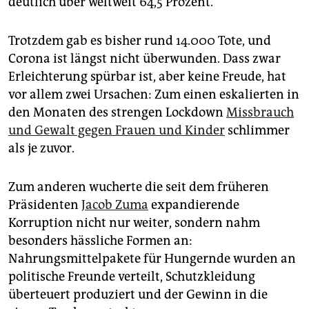
deutlich über weltweit 64,5 Prozent.
epaper login
Trotzdem gab es bisher rund 14.000 Tote, und
Corona ist längst nicht überwunden. Dass zwar
Erleichterung spürbar ist, aber keine Freude, hat
vor allem zwei Ursachen: Zum einen eskalierten in
den Monaten des strengen Lockdown
Missbrauch
und Gewalt gegen Frauen und Kinder
schlimmer
als je zuvor.
Zum anderen wucherte die seit dem früheren
Präsidenten
Jacob Zuma
expandierende
Korruption nicht nur weiter, sondern nahm
besonders hässliche Formen an:
Nahrungsmittelpakete für Hungernde wurden an
politische Freunde verteilt, Schutzkleidung
überteuert produziert und der Gewinn in die