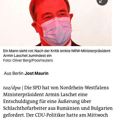
berlin
nord
wahrheit
verlag
verlag
Ein Mann sieht rot: Nach der Kritik lenkte NRW-Ministerpräsident
Armin Laschet zumindest ein
veranstaltungen
Foto: Oliver Berg/Pool/reuters
shop
Aus Berlin
Jost Maurin
fragen & hilfe
unterstützen
taz/dpa
| Die SPD hat von Nordrhein-Westfalens
Ministerpräsident Armin Laschet eine
abo
Entschuldigung für eine Äußerung über
Schlachthofarbeiter aus Rumänien und Bulgarien
genossenschaft
gefordert. Der CDU-Politiker hatte am Mittwoch