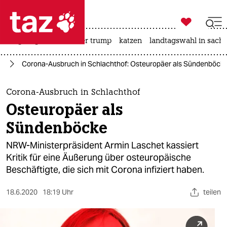

taz zahl ich
bergsteigen
usa unter trump
katzen
landtagswahl in sachs

taz zahl ich
us
Corona-Ausbruch in Schlachthof: Osteuropäer als Sündenböck
taz zahl ich
themen
Corona-Ausbruch in Schlachthof
Osteuropäer als
politik
Sündenböcke
öko
NRW-Ministerpräsident Armin Laschet kassiert
Kritik für eine Äußerung über osteuropäische
gesellschaft
Beschäftigte, die sich mit Corona infiziert haben.
kultur
18.6.2020
18:19 Uhr
teilen
sport