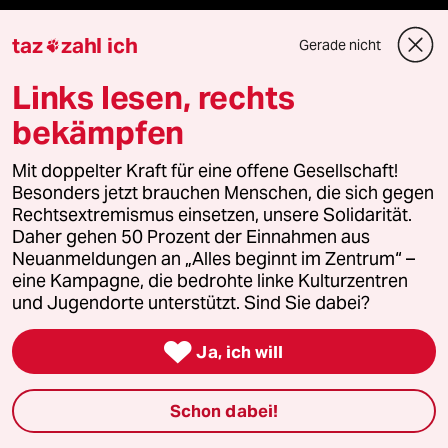
Stellen
taz
zahl ich
Gerade nicht

Presse
Links lesen, rechts
bekämpfen
Unterstützen
Mit doppelter Kraft für eine offene Gesellschaft!
Besonders jetzt brauchen Menschen, die sich gegen
Rechtsextremismus einsetzen, unsere Solidarität.
abo
Daher gehen 50 Prozent der Einnahmen aus
Neuanmeldungen an „Alles beginnt im Zentrum“ –
genossenschaft
eine Kampagne, die bedrohte linke Kulturzentren
und Jugendorte unterstützt. Sind Sie dabei?
taz zahl ich

Ja, ich will
recherchefonds ausland
Schon dabei!
panterstiftung