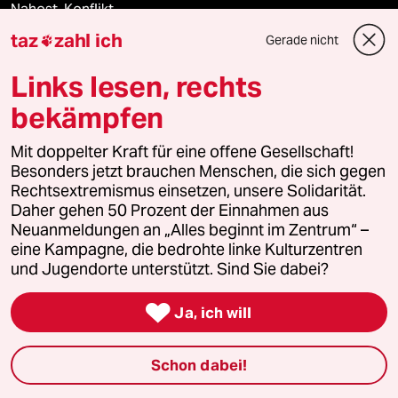
Nahost-Konflikt
taz
zahl ich
Gerade nicht

USA unter Trump
Links lesen, rechts
Landtagswahl in Sachsen-Anhalt
bekämpfen
Mit doppelter Kraft für eine offene Gesellschaft!
Besonders jetzt brauchen Menschen, die sich gegen
Verlag
Rechtsextremismus einsetzen, unsere Solidarität.
Daher gehen 50 Prozent der Einnahmen aus
Neuanmeldungen an „Alles beginnt im Zentrum“ –
Aktuelles
eine Kampagne, die bedrohte linke Kulturzentren
und Jugendorte unterstützt. Sind Sie dabei?
Hausblog

Ja, ich will
Die Seitenwende
Stellen
Schon dabei!