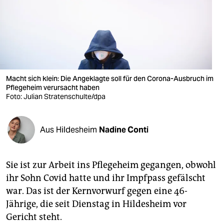
berlin
nord
wahrheit
verlag
Macht sich klein: Die Angeklagte soll für den Corona-Ausbruch im
verlag
Pflegeheim verursacht haben
Foto: Julian Stratenschulte/dpa
veranstaltungen
shop
Aus Hildesheim
Nadine Conti
fragen & hilfe
Sie ist zur Arbeit ins Pflegeheim gegangen, obwohl
unterstützen
ihr Sohn Covid hatte und ihr Impfpass gefälscht
abo
war. Das ist der Kernvorwurf gegen eine 46-
Jährige, die seit Dienstag in Hildesheim vor
genossenschaft
Gericht steht.