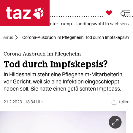

taz zahl ich
nahost-konflikt
usa unter trump
landtagswahl in sachsen-an

taz zahl ich
navirus
Corona-Ausbruch im Pflegeheim: Tod durch Impfskepsis?
taz zahl ich
themen
Corona-Ausbruch im Pflegeheim
Tod durch Impfskepsis?
politik
In Hildesheim steht eine Pflegeheim-Mitarbeiterin
öko
vor Gericht, weil sie eine Infektion eingeschleppt
haben soll. Sie hatte einen gefälschten Impfpass.
gesellschaft
21.2.2023
18:34 Uhr
teilen
kultur
sport