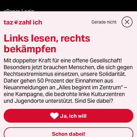
ePaper Login
taz
zahl ich
Gerade nicht

Downloads für Abonnierende
Links lesen, rechts
bekämpfen
© 2026 taz Verlags und Vertriebs GmbH
Mit doppelter Kraft für eine offene Gesellschaft!
Alle Rechte vorbehalten. Bei rechtlichen Fragen oder für Genehmigungen
wenden Sie sich bitte an
lizenzen@taz.de
Besonders jetzt brauchen Menschen, die sich gegen
Rechtsextremismus einsetzen, unsere Solidarität.
Daher gehen 50 Prozent der Einnahmen aus
Feedback
Redaktionsstatut
Kommune-Richtlinien
KI-
Neuanmeldungen an „Alles beginnt im Zentrum“ –
eine Kampagne, die bedrohte linke Kulturzentren
Leitlinie
Informant
Datenschutz
Impressum
AGB
und Jugendorte unterstützt. Sind Sie dabei?
Seitenwende
Einwilligungen widerrufen (Ads)

Ja, ich will
Schon dabei!