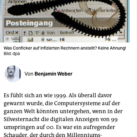
berlin
nord
wahrheit
verlag
Was Conficker auf infizierten Rechnern anstellt? Keine Ahnung!
verlag
Bild: dpa
veranstaltungen
Von
Benjamin Weber
shop
fragen & hilfe
Es fühlt sich an wie 1999. Als überall davor
unterstützen
gewarnt wurde, die Computersysteme auf der
ganzen Welt könnten untergehen, wenn in der
abo
Silvesternacht die digitalen Anzeigen von 99
genossenschaft
umspringen auf 00. Es war ein aufregender
Schauder, der durch den Millenniums-