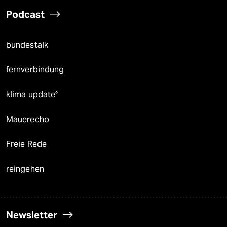
Podcast
bundestalk
fernverbindung
klima update°
Mauerecho
Freie Rede
reingehen
Newsletter