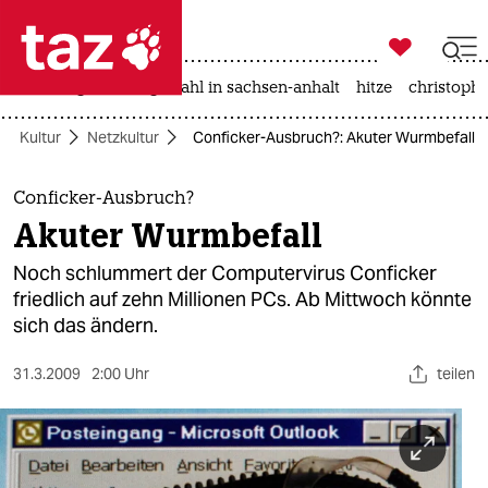

taz zahl ich
iran-krieg
landtagswahl in sachsen-anhalt
hitze
christophe

taz zahl ich
Kultur
Netzkultur
Conficker-Ausbruch?: Akuter Wurmbefall
taz zahl ich
themen
Conficker-Ausbruch?
Akuter Wurmbefall
politik
Noch schlummert der Computervirus Conficker
öko
friedlich auf zehn Millionen PCs. Ab Mittwoch könnte
sich das ändern.
gesellschaft
31.3.2009
2:00 Uhr
teilen
kultur
sport