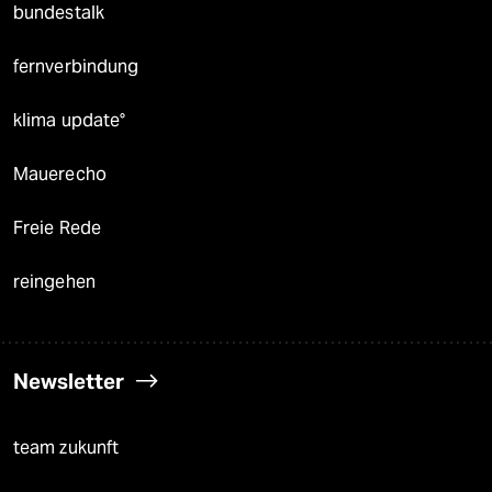
bundestalk
fernverbindung
klima update°
Mauerecho
Freie Rede
reingehen
Newsletter
team zukunft