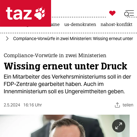

taz zahl ich
hitze
krieg in der ukraine
us-demokraten
nahost-konflikt

taz zahl ich
nd
Compliance-Vorwürfe in zwei Ministerien: Wissing erneut unter 
taz zahl ich
themen
Compliance-Vorwürfe in zwei Ministerien
Wissing erneut unter Druck
politik
Ein Mitarbeiter des Verkehrsministeriums soll in der
öko
FDP-Zentrale gearbeitet haben. Auch im
Innenministerium soll es Ungereimtheiten geben.
gesellschaft
2.5.2024
16:16 Uhr
teilen
kultur
sport