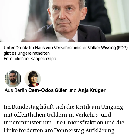
berlin
nord
wahrheit
verlag
Unter Druck: Im Haus von Verkehrsminister Volker Wissing (FDP)
gibt es Ungereimtheiten
verlag
Foto: Michael Kappeler/dpa
veranstaltungen
shop
fragen & hilfe
Aus Berlin
Cem-Odos Güler
und
Anja Krüger
unterstützen
Im Bundestag häuft sich die Kritik am Umgang
abo
mit öffentlichen Geldern in Verkehrs- und
Innenministerium. Die Unionsfraktion und die
genossenschaft
Linke forderten am Donnerstag Aufklärung,