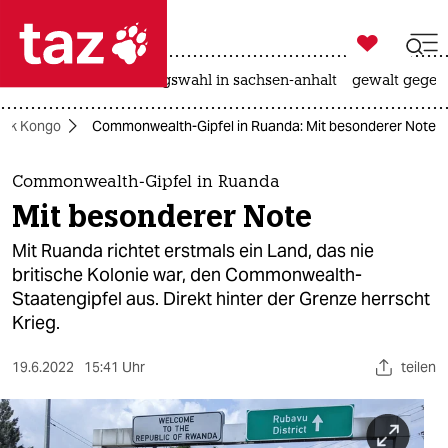

taz zahl ich
hitze
surfen
landtagswahl in sachsen-anhalt
gewalt gegen

taz zahl ich
lik Kongo
Commonwealth-Gipfel in Ruanda: Mit besonderer Note
taz zahl ich
themen
Commonwealth-Gipfel in Ruanda
Mit besonderer Note
politik
Mit Ruanda richtet erstmals ein Land, das nie
öko
britische Kolonie war, den Commonwealth-
Staatengipfel aus. Direkt hinter der Grenze herrscht
gesellschaft
Krieg.
kultur
19.6.2022
15:41 Uhr
teilen
sport