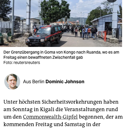
berlin
nord
wahrheit
verlag
verlag
Der Grenzübergang in Goma von Kongo nach Ruanda, wo es am
Freitag einen bewaffneten Zwischenfall gab
veranstaltungen
Foto: reutersreuters
shop
Aus Berlin
Dominic Johnson
fragen & hilfe
unterstützen
Unter höchsten Sicherheitsvorkehrungen haben
abo
am Sonntag in Kigali die Veranstaltungen rund
um den
Commonwealth-Gipfel
begonnen, der am
genossenschaft
kommenden Freitag und Samstag in der