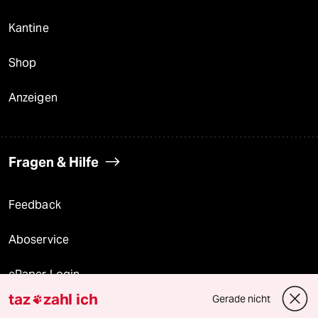
Kantine
Shop
Anzeigen
Fragen & Hilfe
Feedback
Aboservice
ePaper Login
taz
zahl ich
Gerade nicht

Downloads für Abonnierende