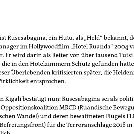
ist Rusesabagina, ein Hutu, als „Held“ bekannt, d
anager im Hollywoodfilm „Hotel Ruanda“ 2004 v
. Er wird darin als Retter von über tausend Tutsi
t, die in den Hotelzimmern Schutz gefunden hatte
eser Überlebenden kritisierten später, die Helden
Wirklichkeit entsprochen.
in Kigali bestätigt nun: Rusesabagina sei als polit
 Oppositionskoalition MRCD (Ruandische Bewegu
chen Wandel) und deren bewaffneten Flügels F
 Befreiungsfront) für die Terroranschläge 2018 i
lich.