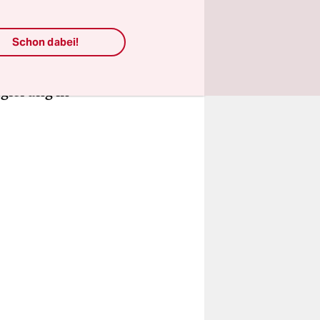
wartet.
tlerweile
Schon dabei!
en der
nen Jahren
egierung in