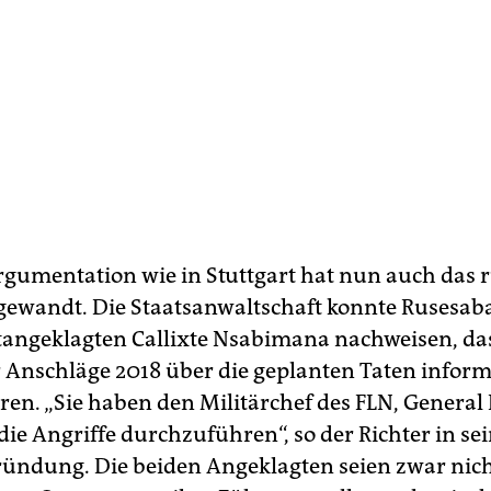
rgumentation wie in Stuttgart hat nun auch das 
gewandt. Die Staatsanwaltschaft konnte Rusesab
angeklagten Callixte Nsabimana nachweisen, das
r Anschläge 2018 über die geplanten Taten inform
en. „Sie haben den Militärchef des FLN, Genera
 die Angriffe durchzuführen“, so der Richter in se
ründung. Die beiden Angeklagten seien zwar nic