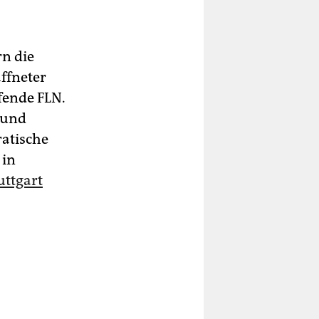
n die
ffneter
fende FLN.
 und
atische
 in
uttgart