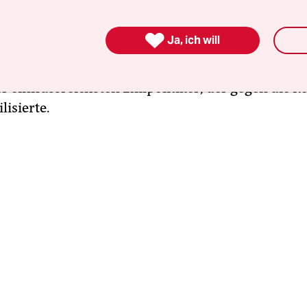
Tutsi Zuflucht fanden, kam am Montag nicht uner
gierung führte den 67-jährigen Ruander, der mit

Ja, ich will
che Staatsangehörigkeit angenommen hat, als ein
chten Feinde des Landes. Er galt in den vergange
er einflussreichsten Exilpolitiker, der gegen die R
lisierte.