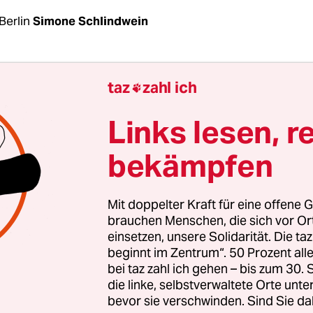
Berlin
Simone Schlindwein
rafkammer für internationale Verbrechen am O
taz
zahl ich

 Kigali hat am Montag
Paul Rusesabagina
schuldi
und zu 25 Jahren Haft verurteilt. Er habe die
Links lesen, r
hläge in Ruanda 2018 zwar nicht persönlich beg
bekämpfen
be als Anführer einer Terrororganisation dazu b
äge zu finanzieren, Kämpfer dafür zu rekrutieren
 diese Angriffe durchzuführen. Später habe er in
Mit doppelter Kraft für eine offene G
nalen Medien darüber angegeben, erfolgreich Ang
brauchen Menschen, die sich vor O
einsetzen, unsere Solidarität. Die ta
rchgeführt zu haben.
beginnt im Zentrum“. 50 Prozent a
bei taz zahl ich gehen – bis zum 30
 gegen den ehemaliger Vize-Direktor des Hotels Mi
die linke, selbstverwaltete Orte unte
bevor sie verschwinden. Sind Sie da
n Kigali, wo während des ruandischen Völkermord