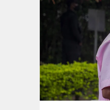
berlin
nord
wahrheit
verlag
verlag
veranstaltungen
shop
fragen & hilfe
unterstützen
abo
genossenschaft