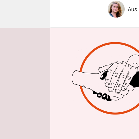
epaper login
Aus 
Ruandas St
Gericht in
gesprochen 
Terroransc
Doch er ha
die Anschl
ermutigen,
internatio
Ruanda du
Das Urteil
Collines i