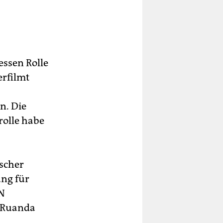
essen Rolle
erfilmt
n. Die
rolle habe
ischer
ng für
LN
n Ruanda