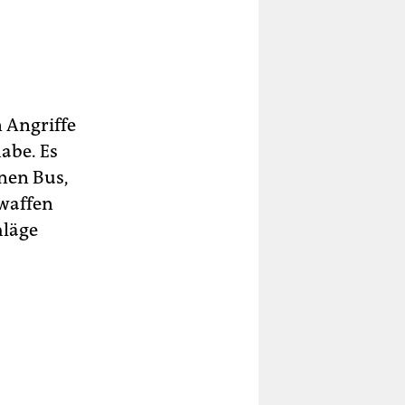
n Angriffe
abe. Es
inen Bus,
rwaffen
hläge