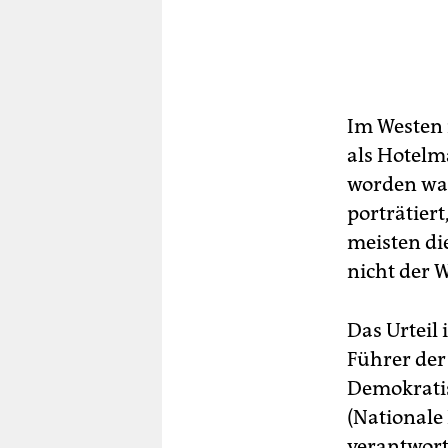
Im Westen 
als Hotelm
worden war
porträtier
meisten di
nicht der 
Das Urteil 
Führer der
Demokratis
(Nationale
verantwort