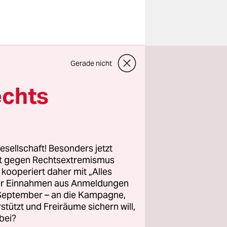
bersten
Gerade nicht
g
echts
angen.
eigetragen,
 und sie zu
 den
esellschaft! Besonders jetzt
riffe in
rt gegen Rechtsextremismus
z kooperiert daher mit „Alles
ller Einnahmen aus Anmeldungen
. September – an die Kampagne,
lle
rstützt und Freiräume sichern will,
bei?
s 1994