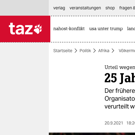
hautnavigation anspringen
hauptinhalt anspringen
footer anspringen
verlag
veranstaltungen
shop
fragen &
nahost-konflikt
usa unter trump
lan

taz zahl ich
taz zahl ich
Startseite
Politik
Afrika
Völkerm
themen
politik
Urteil wege
25 Ja
öko
Der früher
gesellschaft
Organisator
verurteilt 
kultur
sport
20.9.2021
18:2