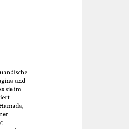
ruandische
agina und
s sie im
iert
l Hamada,
iner
ht