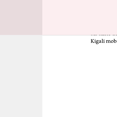
verfolgte 
Ruandas Re
die belgis
meist gesu
als einer d
Kigali mobi