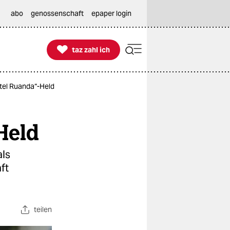
abo
genossenschaft
epaper login

taz zahl ich
taz zahl ich
otel Ruanda“-Held
Held
als
ft
teilen