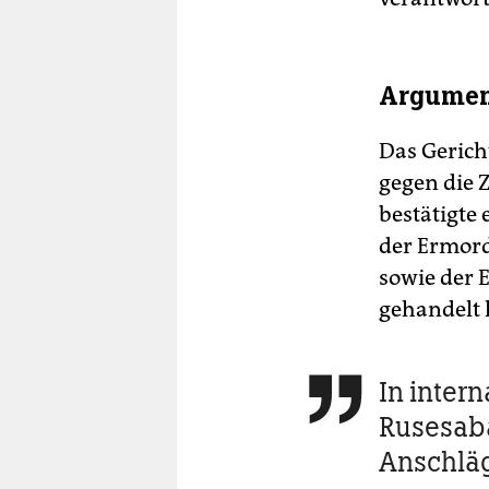
Argumen
Das Gericht
gegen die 
bestätigte 
der Ermord
sowie der 
gehandelt 
In inter

Rusesab
Anschlä