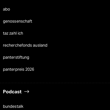
abo
genossenschaft
taz zahl ich
recherchefonds ausland
panterstiftung
panterpreis 2026
Podcast
bundestalk