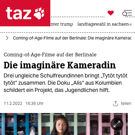

taz zahl ich
nahost-konflikt
usa unter trump
landtagswahl in sachsen-an

taz zahl ich
le
Coming-of-Age-Filme auf der Berlinale: Die imaginäre Kameradi
taz zahl ich
themen
Coming-of-Age-Filme auf der Berlinale
Die imaginäre Kameradin
politik
Drei ungleiche Schulfreundinnen bringt „Tytöt tytöt
öko
tytöt“ zusammen. Die Doku „Alis“ aus Kolumbien
schildert ein Projekt, das Jugendlichen hilft.
gesellschaft
11.2.2022
16:36 Uhr
teilen
kultur
sport