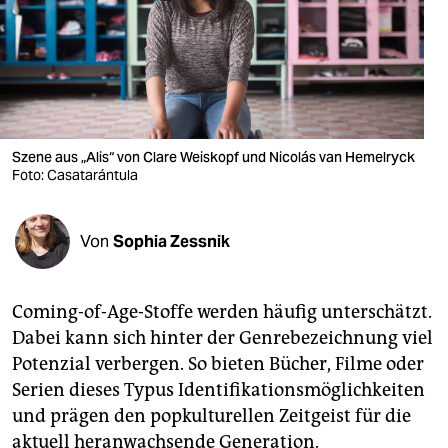
berlin
nord
wahrheit
verlag
Szene aus „Alis“ von Clare Weiskopf und Nicolás van Hemelryck
verlag
Foto: Casatarántula
veranstaltungen
Von
Sophia Zessnik
shop
fragen & hilfe
Coming-of-Age-Stoffe werden häufig unterschätzt.
unterstützen
Dabei kann sich hinter der Genre­bezeichnung viel
Potenzial verbergen. So bieten Bücher, Filme oder
abo
Serien dieses Typus Identifikationsmöglichkeiten
genossenschaft
und prägen den popkulturellen Zeitgeist für die
aktuell heranwachsende Generation.