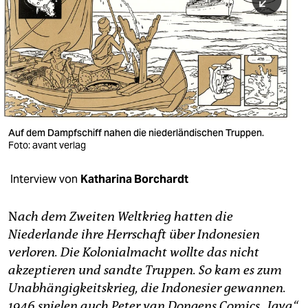
berlin
nord
wahrheit
verlag
verlag
Auf dem Dampfschiff nahen die niederländischen Truppen.
Foto: avant verlag
veranstaltungen
shop
Interview von
Katharina Borchardt
fragen & hilfe
N
ach dem Zweiten Weltkrieg hatten die
unterstützen
Niederlande ihre Herrschaft über Indonesien
verloren. Die Kolonialmacht wollte das nicht
abo
akzeptieren und sandte Truppen. So kam es zum
genossenschaft
Unabhängigkeitskrieg, die Indonesier gewannen.
1946 spielen auch Peter van Dongens Comics „Java“