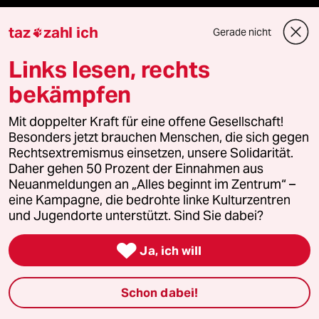
Aboservice
taz
zahl ich
Gerade nicht

ePaper Login
Links lesen, rechts
Downloads für Abonnierende
bekämpfen
Mit doppelter Kraft für eine offene Gesellschaft!
Besonders jetzt brauchen Menschen, die sich gegen
© 2026 taz Verlags und Vertriebs GmbH
Rechtsextremismus einsetzen, unsere Solidarität.
Alle Rechte vorbehalten. Bei rechtlichen Fragen oder für Genehmigungen
Daher gehen 50 Prozent der Einnahmen aus
wenden Sie sich bitte an
lizenzen@taz.de
Neuanmeldungen an „Alles beginnt im Zentrum“ –
eine Kampagne, die bedrohte linke Kulturzentren
und Jugendorte unterstützt. Sind Sie dabei?
Feedback
Redaktionsstatut
Kommune-Richtlinien
KI-

Ja, ich will
Leitlinie
Informant
Datenschutz
Impressum
AGB
Seitenwende
Einwilligungen widerrufen (Ads)
Schon dabei!