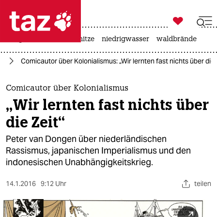

taz zahl ich
krieg in der ukraine
hitze
niedrigwasser
waldbrände

taz zahl ich
ch
Comicautor über Kolonialismus: „Wir lernten fast nichts über die 
taz zahl ich
themen
Comicautor über Kolonialismus
„Wir lernten fast nichts über
politik
die Zeit“
öko
Peter van Dongen über niederländischen
Rassismus, japanischen Imperialismus und den
gesellschaft
indonesischen Unabhängigkeitskrieg.
kultur
14.1.2016
9:12 Uhr
teilen
sport