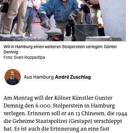
berlin
nord
wahrheit
verlag
Will in Hamburg einen weiteren Stolperstein verlegen: Günter
verlag
Demnig
Foto: Sven Hoppe/dpa
veranstaltungen
shop
Aus Hamburg
André Zuschlag
fragen & hilfe
Am Montag will der Kölner Künstler Gunter
unterstützen
Demnig den 6.000. Stolperstein in Hamburg
abo
verlegen. Erinnern soll er an 13 Chinesen, die 1944
die Geheime Staatspolizei (Gestapo) verschleppt
genossenschaft
hat. Es ist auch die Erinnerung an eine fast