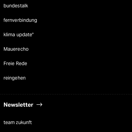
bundestalk
fernverbindung
klima update°
Mauerecho
Freie Rede
reingehen
Newsletter
team zukunft