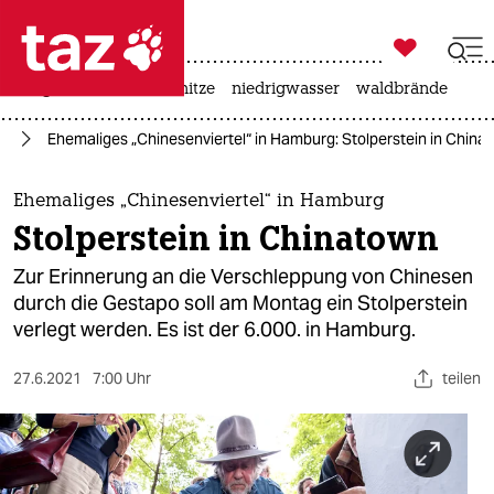

taz zahl ich
krieg in der ukraine
hitze
niedrigwasser
waldbrände

taz zahl ich
rd
Ehemaliges „Chinesenviertel“ in Hamburg: Stolperstein in China
taz zahl ich
themen
Ehemaliges „Chinesenviertel“ in Hamburg
Stolperstein in Chinatown
politik
Zur Erinnerung an die Verschleppung von Chinesen
öko
durch die Gestapo soll am Montag ein Stolperstein
verlegt werden. Es ist der 6.000. in Hamburg.
gesellschaft
27.6.2021
7:00 Uhr
teilen
kultur
sport