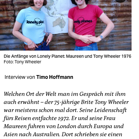
berlin
nord
wahrheit
verlag
verlag
Die Anfänge von Lonely Planet: Maureen und Tony Wheeler 1976
Foto: Tony Wheeler
veranstaltungen
Interview von
Timo Hoffmann
shop
fragen & hilfe
Welchen Ort der Welt man im Gespräch mit ihm
auch erwähnt – der 75-jährige Brite Tony Wheeler
unterstützen
war meistens schon mal dort. Seine Leidenschaft
abo
fürs Reisen entfachte 1972. Er und seine Frau
Maureen fuhren von London durch Europa und
genossenschaft
Asien nach Australien. Dort schrieben sie einen