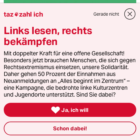
Auf einem Kreuzfahrtschiff
taz
zahl ich
Gerade nicht

Traum aus dem Lockdown
Links lesen, rechts
Wie geht es an Bord der Schiffe zu, die von Kiel nach
Oslo fahren? Und wo sind die Betrunkenen? Unsere
bekämpfen
Autorin hat sich auf Entdeckungsfahrt gemacht.
Von
Katrin Ullmann
Mit doppelter Kraft für eine offene Gesellschaft!
Besonders jetzt brauchen Menschen, die sich gegen
Rechtsextremismus einsetzen, unsere Solidarität.
klimawandel
Daher gehen 50 Prozent der Einnahmen aus
Neuanmeldungen an „Alles beginnt im Zentrum“ –
eine Kampagne, die bedrohte linke Kulturzentren
und Jugendorte unterstützt. Sind Sie dabei?

Ja, ich will
Schon dabei!