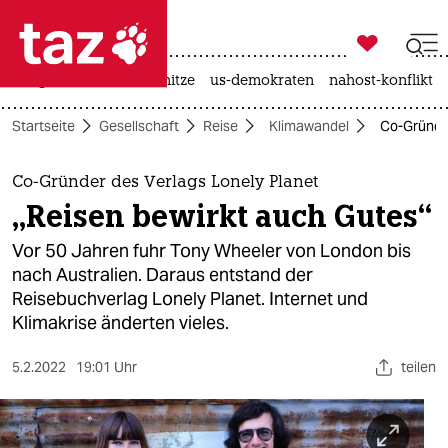

taz zahl ich
krieg in der ukraine
hitze
us-demokraten
nahost-konflikt

taz zahl ich
Startseite
Gesellschaft
Reise
Klimawandel
Co-Gründer
taz zahl ich
themen
Co-Gründer des Verlags Lonely Planet
„Reisen bewirkt auch Gutes“
politik
Vor 50 Jahren fuhr Tony Wheeler von London bis
öko
nach Australien. Daraus entstand der
Reisebuchverlag Lonely Planet. Internet und
gesellschaft
Klimakrise änderten vieles.
kultur
5.2.2022
19:01 Uhr
teilen
sport