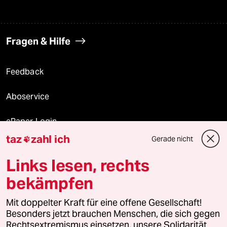
Fragen & Hilfe
Feedback
Aboservice
ePaper Login
taz
zahl ich
Gerade nicht

Downloads für Abonnierende
Links lesen, rechts
bekämpfen
© 2026 taz Verlags und Vertriebs GmbH
Mit doppelter Kraft für eine offene Gesellschaft!
Alle Rechte vorbehalten. Bei rechtlichen Fragen oder für Genehmigungen
wenden Sie sich bitte an
lizenzen@taz.de
Besonders jetzt brauchen Menschen, die sich gegen
Rechtsextremismus einsetzen, unsere Solidarität.