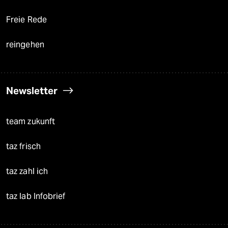
Freie Rede
reingehen
Newsletter
team zukunft
taz frisch
taz zahl ich
taz lab Infobrief