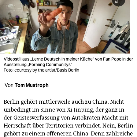
berlin
nord
wahrheit
verlag
verlag
Videostill aus „Lerne Deutsch in meiner Küche“ von Fan Popo in der
Ausstellung „Forming Communitys“
veranstaltungen
Foto: courtesy by the artist/Basis Berlin
shop
Von
Tom Mustroph
fragen & hilfe
unterstützen
Berlin gehört mittlerweile auch zu China. Nicht
unbedingt
im Sinne von Xi Jinping,
der ganz in
abo
der Geistesverfassung von Autokraten Macht mit
Herrschaft über Territorien verbindet. Nein, Berlin
genossenschaft
gehört zu einem offeneren China. Denn zahlreiche