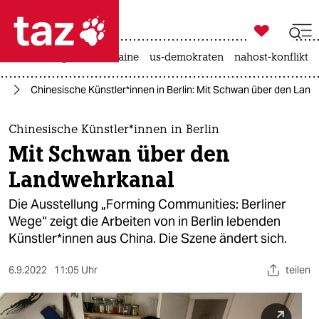

taz zahl ich
hitze
krieg in der ukraine
us-demokraten
nahost-konflikt

taz zahl ich
in
Chinesische Künst­le­r*in­nen in Berlin: Mit Schwan über den Lan
taz zahl ich
themen
Chinesische Künst­le­r*in­nen in Berlin
Mit Schwan über den
politik
Landwehrkanal
öko
Die Ausstellung „Forming Communities: Berliner
Wege“ zeigt die Arbeiten von in Berlin lebenden
gesellschaft
Künst­le­r*in­nen aus China. Die Szene ändert sich.
kultur
6.9.2022
11:05 Uhr
teilen
sport