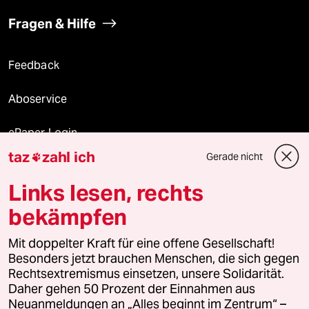
Fragen & Hilfe
Feedback
Aboservice
ePaper Login
taz
zahl ich
Gerade nicht

Downloads für Abonnierende
Links lesen, rechts
bekämpfen
© 2026 taz Verlags und Vertriebs GmbH
Mit doppelter Kraft für eine offene Gesellschaft!
Alle Rechte vorbehalten. Bei rechtlichen Fragen oder für Genehmigungen
wenden Sie sich bitte an
lizenzen@taz.de
Besonders jetzt brauchen Menschen, die sich gegen
Rechtsextremismus einsetzen, unsere Solidarität.
Daher gehen 50 Prozent der Einnahmen aus
Feedback
Redaktionsstatut
Kommune-Richtlinien
KI-
Neuanmeldungen an „Alles beginnt im Zentrum“ –