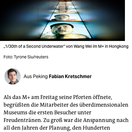
berlin
nord
wahrheit
verlag
„1/30th of a Second Underwater“ von Wang Wei im M+ in Hongkong
verlag
Foto: Tyrone Siu/reuters
veranstaltungen
shop
Aus Peking
Fabian Kretschmer
fragen & hilfe
Als das M+ am Freitag seine Pforten öffnete,
unterstützen
begrüßten die Mitarbeiter des überdimensionalen
abo
Museums die ersten Besucher unter
Freudentränen. Zu groß war die Anspannung nach
genossenschaft
all den Jahren der Planung, den Hunderten