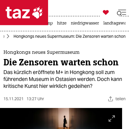

taz zahl ich
katzen
usa unter trump
hitze
niedrigwasser
landtagswahl

taz zahl ich
ste
Hongkongs neues Supermuseum: Die Zensoren warten schon
taz zahl ich
themen
Hongkongs neues Supermuseum
Die Zensoren warten schon
politik
Das kürzlich eröffnete M+ in Hongkong soll zum
öko
führenden Museum in Ostasien werden. Doch kann
kritische Kunst hier wirklich gedeihen?
gesellschaft
15.11.2021
13:27 Uhr
teilen
kultur
sport