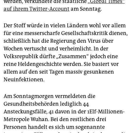
werden, verkündete die staatliche
„Global Times“
epaper login
auf ihrem Twitter-Account
am Sonntag.
Der Stoff würde in vielen Ländern wohl vor allem
für eine messerscharfe Gesellschaftskritik dienen,
schließlich hat die Regierung den Virus über
Wochen vertuscht und verheimlicht. In der
Volksrepublik dürfte „Zusammen“ jedoch eine
reine Heldengeschichte werden. Sie basiert vor
allem auf den seit Tagen massiv gesunkenen
Neuinfektionen.
Am Sonntagmorgen vermeldeten die
Gesundheitsbehörden lediglich 44
Ansteckungsfälle, 41 davon in der 1Elf-Millionen-
Metropole Wuhan. Bei den restlichen drei
Personen handelt es sich um sogenannte