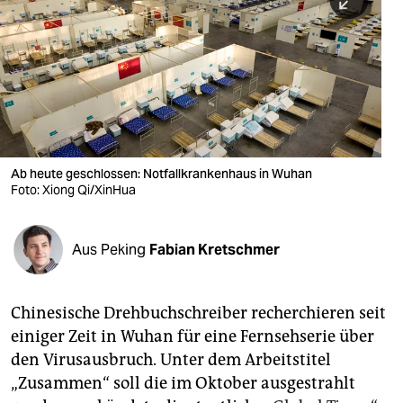
berlin
nord
wahrheit
verlag
verlag
Ab heute geschlossen: Notfallkrankenhaus in Wuhan
Foto: Xiong Qi/XinHua
veranstaltungen
shop
Aus Peking
Fabian Kretschmer
fragen & hilfe
unterstützen
Chinesische Drehbuchschreiber recherchieren seit
einiger Zeit in Wuhan für eine Fernsehserie über
abo
den Virusausbruch. Unter dem Arbeitstitel
genossenschaft
„Zusammen“ soll die im Oktober ausgestrahlt