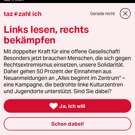
taz
zahl ich
Gerade nicht

taz zahl ich
Links lesen, rechts
taz lab Infobrief
bekämpfen
Mit doppelter Kraft für eine offene Gesellschaft!
Veranstaltungen
Besonders jetzt brauchen Menschen, die sich gegen
Rechtsextremismus einsetzen, unsere Solidarität.
Daher gehen 50 Prozent der Einnahmen aus
Demnächst
Neuanmeldungen an „Alles beginnt im Zentrum“ –
eine Kampagne, die bedrohte linke Kulturzentren
Vor Ort
und Jugendorte unterstützt. Sind Sie dabei?
Live im Stream

Ja, ich will
Vergangene
Schon dabei!
taz lab 2027