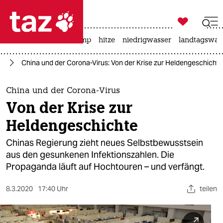

taz zahl ich
katzen
usa unter trump
hitze
niedrigwasser
landtagswahl

taz zahl ich
us
China und der Corona-Virus: Von der Krise zur Heldengeschichte
taz zahl ich
themen
China und der Corona-Virus
Von der Krise zur
politik
Heldengeschichte
öko
Chinas Regierung zieht neues Selbstbewusstsein
aus den gesunkenen Infektionszahlen. Die
gesellschaft
Propaganda läuft auf Hochtouren – und verfängt.
kultur
8.3.2020
17:40 Uhr
teilen
sport