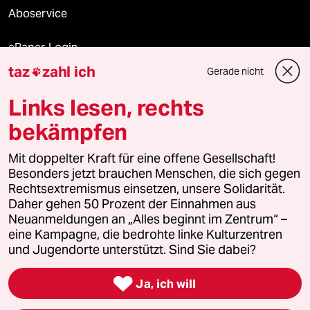
Aboservice
ePaper Login
taz
zahl ich
Gerade nicht

Downloads für Abonnierende
Links lesen, rechts
bekämpfen
© 2026 taz Verlags und Vertriebs GmbH
Mit doppelter Kraft für eine offene Gesellschaft!
Alle Rechte vorbehalten. Bei rechtlichen Fragen oder für Genehmigungen
wenden Sie sich bitte an
lizenzen@taz.de
Besonders jetzt brauchen Menschen, die sich gegen
Rechtsextremismus einsetzen, unsere Solidarität.
Daher gehen 50 Prozent der Einnahmen aus
Feedback
Redaktionsstatut
Kommune-Richtlinien
KI-
Neuanmeldungen an „Alles beginnt im Zentrum“ –
eine Kampagne, die bedrohte linke Kulturzentren
Leitlinie
Informant
Datenschutz
Impressum
AGB
und Jugendorte unterstützt. Sind Sie dabei?
Seitenwende
Einwilligungen widerrufen (Ads)

Ja, ich will