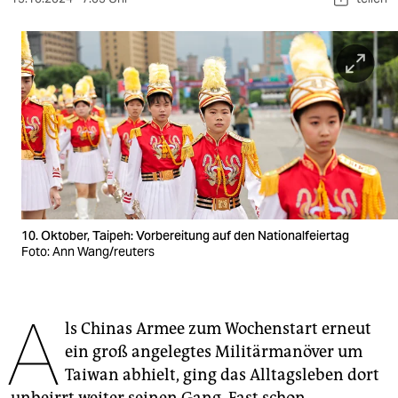
berlin
nord
wahrheit
verlag
verlag
veranstaltungen
shop
10. Oktober, Taipeh: Vorbereitung auf den Nationalfeiertag
Foto: Ann Wang/reuters
fragen & hilfe
unterstützen
A
ls Chinas Armee zum Wochenstart erneut
abo
ein groß angelegtes Militärmanöver um
genossenschaft
Taiwan abhielt, ging das Alltagsleben dort