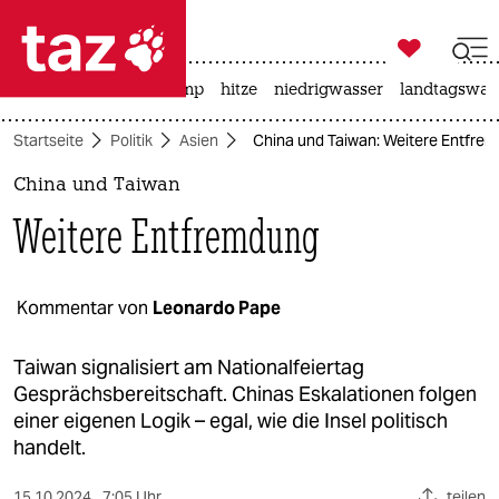

taz zahl ich
katzen
usa unter trump
hitze
niedrigwasser
landtagswahl

taz zahl ich
Startseite
Politik
Asien
China und Taiwan: Weitere Entfre
taz zahl ich
China und Taiwan
themen
Weitere Entfremdung
politik
öko
Kommentar von
Leonardo Pape
gesellschaft
Taiwan signalisiert am Nationalfeiertag
Gesprächsbereitschaft. Chinas Eskalationen folgen
kultur
einer eigenen Logik – egal, wie die Insel politisch
handelt.
sport
15.10.2024
7:05 Uhr
teilen