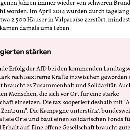
ngenen Jahren immer wieder von schweren Brän
t worden. Im April 2014 wurden durch tagelan
wa 2.500 Häuser in Valparaíso zerstört, mindest
kamen damals ums Leben.
gierten stärken
nde Erfolg der AfD bei den kommenden Landtags
 stark rechtsextreme Kräfte inzwischen geworden 
zt braucht es Zusammenhalt und Solidarität. Auc
en Menschen, die sich vor Ort für eine starke
schaft einsetzen. Die taz kooperiert deshalb mit "A
 Zentrum". Die Kampagne unterstützt bundesweit
altete Orte und baut einen solidarischen Fonds f
Erhalt auf. Eine offene Gesellschaft braucht gute