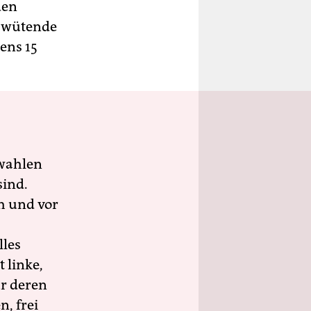
den
g wütende
ens 15
wahlen
sind.
h und vor
lles
 linke,
ür deren
n, frei