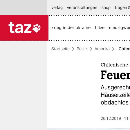
hautnavigation anspringen
hauptinhalt anspringen
footer anspringen
verlag
veranstaltungen
shop
fragen &
krieg in der ukraine
hitze
niedrigwa

taz zahl ich
taz zahl ich
Startseite
Politik
Amerika
Chile
themen
politik
Chilenische
Feue
öko
Ausgerechn
gesellschaft
Häuserzeil
obdachlos.
kultur
sport
26.12.2019
11: