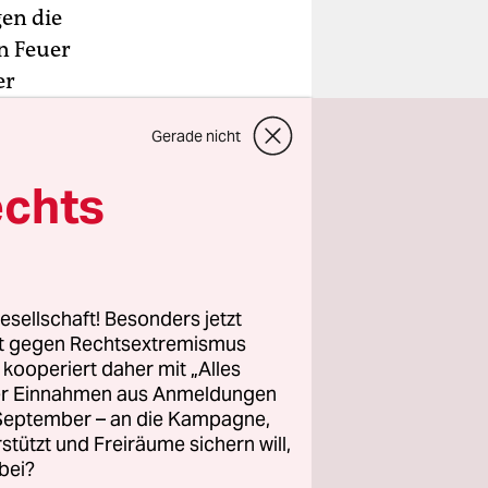
en die
n Feuer
er
rán, am
Gerade nicht
chlos.
echts
n Landes
m
esellschaft! Besonders jetzt
rom. Die
rt gegen Rechtsextremismus
en
z kooperiert daher mit „Alles
ller Einnahmen aus Anmeldungen
. September – an die Kampagne,
Wasser
rstützt und Freiräume sichern will,
er weiter
bei?