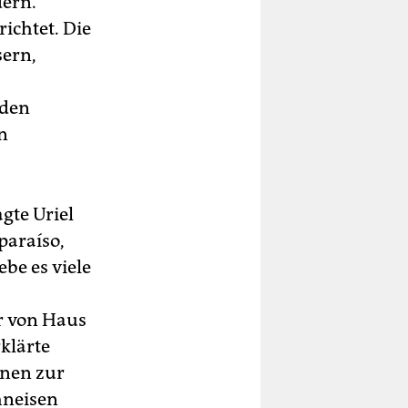
dern.
richtet. Die
sern,
 den
n
agte Uriel
paraíso,
be es viele
er von Haus
rklärte
änen zur
hneisen