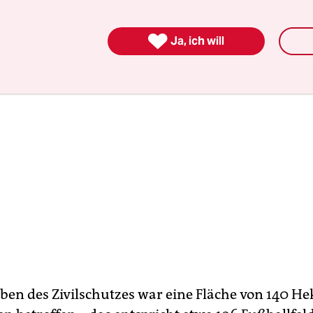
men.

Ja, ich will
en des Zivilschutzes war eine Fläche von 140 He