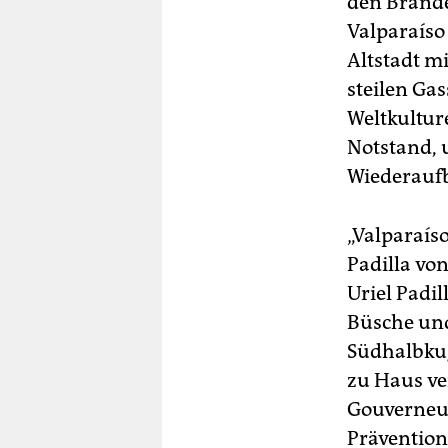
den Brände
Valparaíso 
Altstadt m
steilen Ga
Weltkultur
Notstand, 
Wiederaufb
„Valparaíso
Padilla von
Uriel Padil
Büsche und
Südhalbkug
zu Haus ver
Gouverneur
Prävention