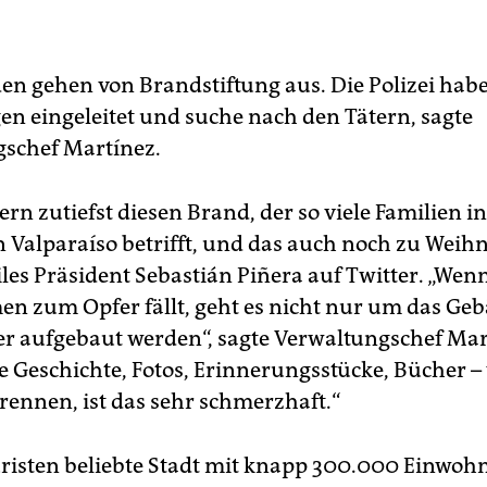
en gehen von Brandstiftung aus. Die Polizei hab
en eingeleitet und suche nach den Tätern, sagte
schef Martínez.
rn zutiefst diesen Brand, der so viele Familien i
 Valparaíso betrifft, und das auch noch zu Weihn
iles Präsident Sebastián Piñera auf Twitter. „Wen
n zum Opfer fällt, geht es nicht nur um das Geb
r aufgebaut werden“, sagte Verwaltungschef Mart
e Geschichte, Fotos, Erinnerungsstücke, Bücher –
rennen, ist das sehr schmerzhaft.“
uristen beliebte Stadt mit knapp 300.000 Einwoh