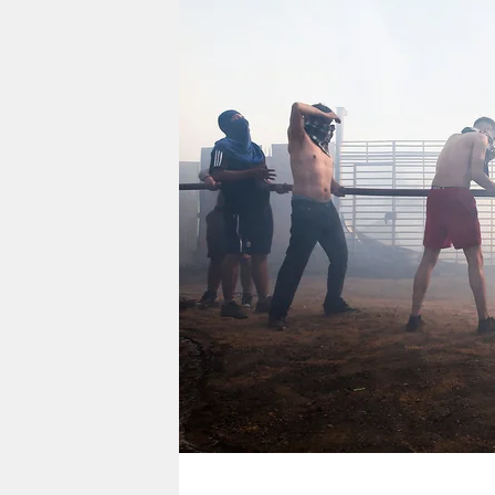
berlin
nord
wahrheit
verlag
verlag
veranstaltungen
shop
fragen & hilfe
unterstützen
abo
genossenschaft