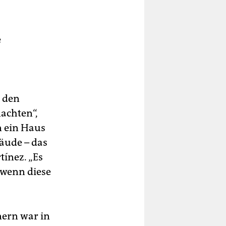
e
n den
achten“,
n ein Haus
äude – das
ínez. „Es
 wenn diese
nern war in