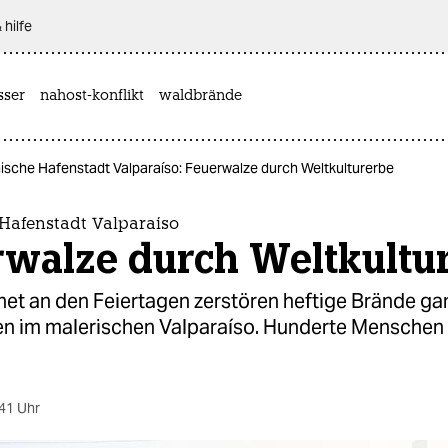
 hilfe
sser
nahost-konflikt
waldbrände
nische Hafenstadt Valparaíso: Feuerwalze durch Weltkulturerbe
 Hafenstadt Valparaíso
rwalze durch Weltkultu
et an den Feiertagen zerstören heftige Brände ga
en im malerischen Valparaíso. Hunderte Menschen
41 Uhr