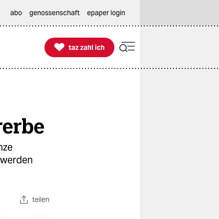
abo
genossenschaft
epaper login

taz zahl ich
taz zahl ich
rerbe
nze
 werden
teilen