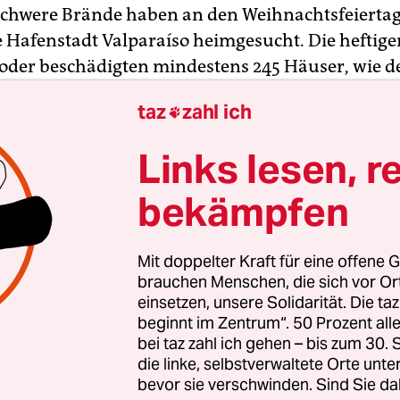
Schwere Brände haben an den Weihnachtsfeiertag
e Hafenstadt Valparaíso heimgesucht. Die heftige
 oder beschädigten mindestens 245 Häuser, wie d
schef der Region Valparaíso, Jorge Martínez Du
taz
zahl ich

end mitteilte. Hunderte Menschen wurden obda
 gab es nach Angaben der Behörden nicht. Zwölf
Links lesen, r
eute trugen Verletzungen davon.
bekämpfen
ertel der Stadt im Westen des südamerikanische
kuiert, wie die Feuerwehr verlautbarte. Laut de
Mit doppelter Kraft für eine offene G
z waren zeitweise knapp 3.000 Menschen ohne St
brauchen Menschen, die sich vor O
chtete zwei Notunterkünfte ein. Neben zahlreich
einsetzen, unsere Solidarität. Die ta
beginnt im Zentrum“. 50 Prozent a
inheiten am Boden waren auch eine Reihe von
bei taz zahl ich gehen – bis zum 30
ern an den Löscharbeiten beteiligt. Sie warfen 
die linke, selbstverwaltete Orte unte
randherden ab und versuchten so, das Feuer imm
bevor sie verschwinden. Sind Sie da