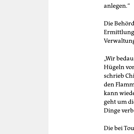
anlegen.“
Die Behörd
Ermittlung
Verwaltung
„Wir bedaue
Hügeln von
schrieb Ch
den Flamme
kann wiede
geht um di
Dinge verb
Die bei To