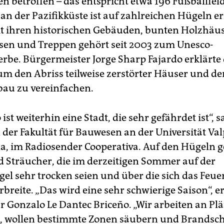
n betroffen – das entspricht etwa 196 Fußballfel
an der Pazifikküste ist auf zahlreichen Hügeln er
it ihren historischen Gebäuden, bunten Holzhäu
ssen und Treppen gehört seit 2003 zum Unesco-
erbe. Bürgermeister Jorge Sharp Fajardo erklärte
um den Abriss teilweise zerstörter Häuser und de
au zu vereinfachen.
 ist weiterhin eine Stadt, die sehr gefährdet ist“, s
 der Fakultät für Bauwesen an der Universität Val
la, im Radiosender Cooperativa. Auf den Hügeln ge
 Sträucher, die im derzeitigen Sommer auf der
el sehr trocken seien und über die sich das Feu
breite. „Das wird eine sehr schwierige Saison“, e
 Gonzalo Le Dantec Briceño. „Wir arbeiten an Pl
, wollen bestimmte Zonen säubern und Brandsc