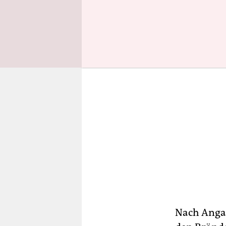
einzudäm
Nach Angab