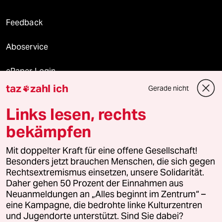
Feedback
Aboservice
ePaper Login
taz
zahl ich
Gerade nicht

Downloads für Abonnierende
Links lesen, rechts
bekämpfen
© 2026 taz Verlags und Vertriebs GmbH
Alle Rechte vorbehalten. Bei rechtlichen Fragen oder für Genehmigungen
Mit doppelter Kraft für eine offene Gesellschaft!
wenden Sie sich bitte an
lizenzen@taz.de
Besonders jetzt brauchen Menschen, die sich gegen
Rechtsextremismus einsetzen, unsere Solidarität.
Daher gehen 50 Prozent der Einnahmen aus
Feedback
Redaktionsstatut
Kommune-Richtlinien
KI-
Neuanmeldungen an „Alles beginnt im Zentrum“ –
eine Kampagne, die bedrohte linke Kulturzentren
Leitlinie
Informant
Datenschutz
Impressum
AGB
und Jugendorte unterstützt. Sind Sie dabei?