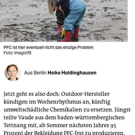
berlin
nord
wahrheit
verlag
PFC ist hier eventuell nicht das einzige Problem
verlag
Foto: imago/f8
veranstaltungen
Aus Berlin
Heike Holdinghausen
shop
fragen & hilfe
Jetzt geht es also doch: Outdoor-Hersteller
unterstützen
kündigen im Wochenrhythmus an, künftig
umweltschädliche Chemikalien zu ersetzen. Jüngst
abo
teilte Vaude aus dem baden-württembergischen
genossenschaft
Tettnang mit, ab Sommer nächsten Jahres 95
Prozent der Bekleidung PFC-frei zu produzieren.