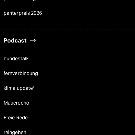
panterpreis 2026
Podcast
bundestalk
fernverbindung
klima update°
Mauerecho
Freie Rede
reingehen