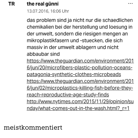
the real günni
TR
13.07.2016
,
16:06 Uhr
das problem sind ja nicht nur die schaedlichen
chemikalien bei der herstellung und loesung in
der umwelt, sondern die riesigen mengen an
mikroplastikfasern und -stuecken, die sich
massiv in der umwelt ablagern und nicht
abbaubar sind
https://www.theguardian.com/environment/201
6/jun/20/microfibers-plastic-pollution-oceans-
patagonia-synthetic-clothes-microbeads
https://www.theguardian.com/environment/201
6/jun/02/microplastics-killing-fish-before-they-
reach-reproductive-age-study-finds
http://www.nytimes.com/2015/11/29/opinion/su
nday/what-comes-out-in-the-wash.html?_r=1
meistkommentiert