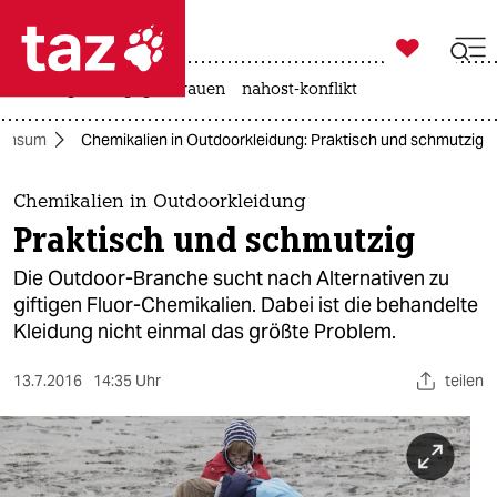

taz zahl ich
hitze
gewalt gegen frauen
nahost-konflikt

taz zahl ich
onsum
Chemikalien in Outdoorkleidung: Praktisch und schmutzig
taz zahl ich
themen
Chemikalien in Outdoorkleidung
Praktisch und schmutzig
politik
Die Outdoor-Branche sucht nach Alternativen zu
öko
giftigen Fluor-Chemikalien. Dabei ist die behandelte
Kleidung nicht einmal das größte Problem.
gesellschaft
13.7.2016
14:35 Uhr
teilen
kultur
sport