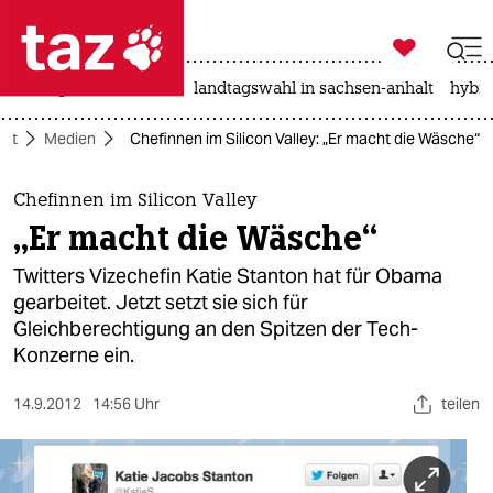

taz zahl ich
niedrigwasser
rente
landtagswahl in sachsen-anhalt
hybri

taz zahl ich
aft
Medien
Chefinnen im Silicon Valley: „Er macht die Wäsche“
taz zahl ich
themen
Chefinnen im Silicon Valley
„Er macht die Wäsche“
politik
Twitters Vizechefin Katie Stanton hat für Obama
öko
gearbeitet. Jetzt setzt sie sich für
Gleichberechtigung an den Spitzen der Tech-
gesellschaft
Konzerne ein.
kultur
14.9.2012
14:56 Uhr
teilen
sport