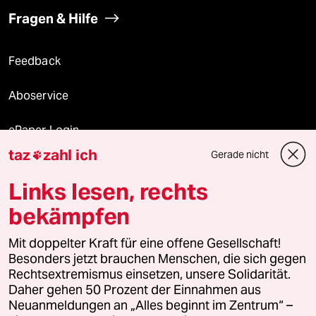
Fragen & Hilfe
Feedback
Aboservice
ePaper Login
taz
zahl ich
Gerade nicht

Downloads für Abonnierende
Links lesen, rechts
bekämpfen
© 2026 taz Verlags und Vertriebs GmbH
Alle Rechte vorbehalten. Bei rechtlichen Fragen oder für Genehmigungen
Mit doppelter Kraft für eine offene Gesellschaft!
wenden Sie sich bitte an
lizenzen@taz.de
Besonders jetzt brauchen Menschen, die sich gegen
Rechtsextremismus einsetzen, unsere Solidarität.
Daher gehen 50 Prozent der Einnahmen aus
Feedback
Redaktionsstatut
Kommune-Richtlinien
KI-
Neuanmeldungen an „Alles beginnt im Zentrum“ –