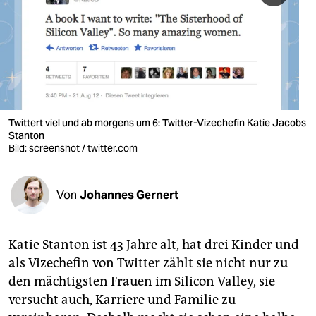
berlin
nord
wahrheit
verlag
Twittert viel und ab morgens um 6: Twitter-Vizechefin Katie Jacobs
verlag
Stanton
Bild: screenshot / twitter.com
veranstaltungen
shop
Von
Johannes Gernert
fragen & hilfe
unterstützen
Katie Stanton ist 43 Jahre alt, hat drei Kinder und
als Vizechefin von Twitter zählt sie nicht nur zu
abo
den mächtigsten Frauen im Silicon Valley, sie
genossenschaft
versucht auch, Karriere und Familie zu