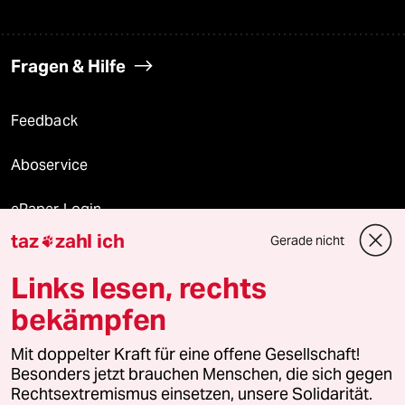
Fragen & Hilfe
Feedback
Aboservice
ePaper Login
taz
zahl ich
Gerade nicht

Downloads für Abonnierende
Links lesen, rechts
bekämpfen
© 2026 taz Verlags und Vertriebs GmbH
Mit doppelter Kraft für eine offene Gesellschaft!
Alle Rechte vorbehalten. Bei rechtlichen Fragen oder für Genehmigungen
wenden Sie sich bitte an
lizenzen@taz.de
Besonders jetzt brauchen Menschen, die sich gegen
Rechtsextremismus einsetzen, unsere Solidarität.