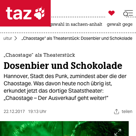

taz zahl ich
hitze
surfen
landtagswahl in sachsen-anhalt
gewalt gegen

taz zahl ich
Kultur
„Chaostage“ als Theaterstück: Dosenbier und Schokolade
taz zahl ich
themen
„Chaostage“ als Theaterstück
Dosenbier und Schokolade
politik
Hannover, Stadt des Punk, zumindest aber die der
öko
Chaostage. Was davon heute noch übrig ist,
erkundet jetzt das dortige Staatstheater:
gesellschaft
„Chaostage – Der Ausverkauf geht weiter!“
kultur
22.12.2017
19:13 Uhr
teilen
sport