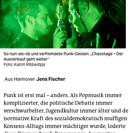
berlin
nord
wahrheit
verlag
verlag
So-tun-als-ob und verfremdete Punk-Gesten: „Chaostage – Der
Ausverkauf geht weiter“
veranstaltungen
Foto: Katrin Ribbe/dpa
shop
Aus Hannover
Jens Fischer
fragen & hilfe
Punk ist erst mal – anders. Als Popmusik immer
unterstützen
komplizierter, die politische Debatte immer
verschwurbelter, Jugendkultur immer älter und de
abo
normative Kraft des sozialdemokratisch muffigen
genossenschaft
Konsens-Alltags immer mächtiger wurde, loderte