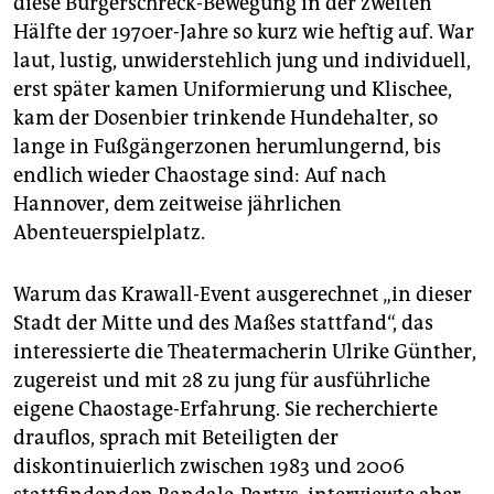
diese Bürgerschreck-Bewegung in der zweiten
epaper login
Hälfte der 1970er-Jahre so kurz wie heftig auf. War
laut, lustig, unwiderstehlich jung und individuell,
erst später kamen Uniformierung und Klischee,
kam der Dosenbier trinkende Hundehalter, so
lange in Fußgängerzonen herumlungernd, bis
endlich wieder Chaostage sind: Auf nach
Hannover, dem zeitweise jährlichen
Abenteuerspielplatz.
Warum das Krawall-Event ausgerechnet „in dieser
Stadt der Mitte und des Maßes stattfand“, das
interessierte die Theatermacherin Ulrike Günther,
zugereist und mit 28 zu jung für ausführliche
eigene Chaostage-Erfahrung. Sie recherchierte
drauflos, sprach mit Beteiligten der
diskontinuierlich zwischen 1983 und 2006