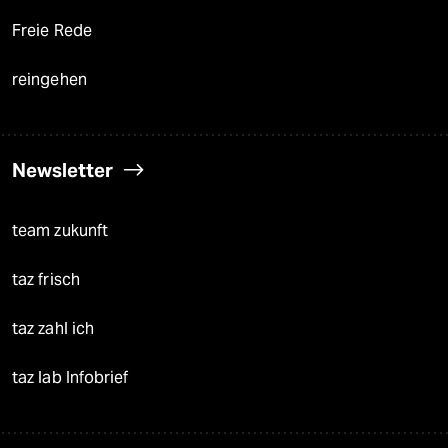
Freie Rede
reingehen
Newsletter
team zukunft
taz frisch
taz zahl ich
taz lab Infobrief