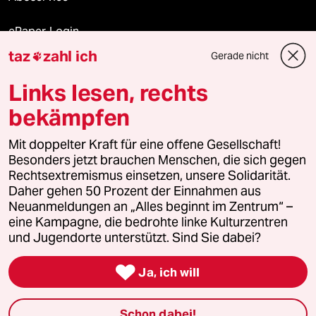
ePaper Login
taz
zahl ich
Gerade nicht

Downloads für Abonnierende
Links lesen, rechts
bekämpfen
© 2026 taz Verlags und Vertriebs GmbH
Mit doppelter Kraft für eine offene Gesellschaft!
Alle Rechte vorbehalten. Bei rechtlichen Fragen oder für Genehmigungen
wenden Sie sich bitte an
lizenzen@taz.de
Besonders jetzt brauchen Menschen, die sich gegen
Rechtsextremismus einsetzen, unsere Solidarität.
Daher gehen 50 Prozent der Einnahmen aus
Feedback
Redaktionsstatut
Kommune-Richtlinien
KI-
Neuanmeldungen an „Alles beginnt im Zentrum“ –
eine Kampagne, die bedrohte linke Kulturzentren
Leitlinie
Informant
Datenschutz
Impressum
AGB
und Jugendorte unterstützt. Sind Sie dabei?
Seitenwende
Einwilligungen widerrufen (Ads)

Ja, ich will
Schon dabei!