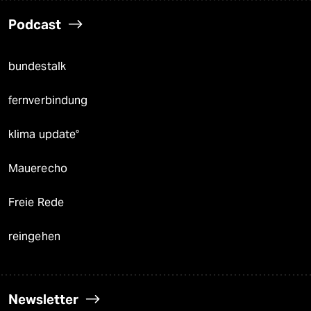
Podcast
bundestalk
fernverbindung
klima update°
Mauerecho
Freie Rede
reingehen
Newsletter