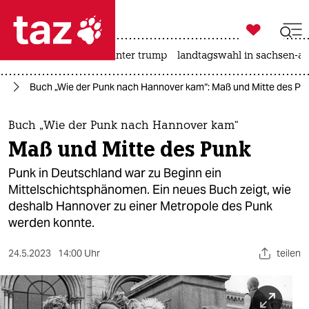

taz zahl ich
nahost-konflikt
usa unter trump
landtagswahl in sachsen-an

taz zahl ich
rd
Buch „Wie der Punk nach Hannover kam“: Maß und Mitte des Pu
taz zahl ich
themen
Buch „Wie der Punk nach Hannover kam“
Maß und Mitte des Punk
politik
Punk in Deutschland war zu Beginn ein
öko
Mittelschichtsphänomen. Ein neues Buch zeigt, wie
deshalb Hannover zu einer Metropole des Punk
gesellschaft
werden konnte.
kultur
24.5.2023
14:00 Uhr
teilen
sport