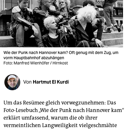
berlin
nord
wahrheit
verlag
verlag
Wie der Punk nach Hannover kam? Oft genug mit dem Zug, um
vorm Hauptbahnhof abzuhängen
veranstaltungen
Foto: Manfred Wienhöfer / Hirnkost
shop
Von
Hartmut El Kurdi
fragen & hilfe
unterstützen
Um das Resümee gleich vorwegzunehmen: Das
abo
Foto-Lesebuch „Wie der Punk nach Hannover kam“
erklärt umfassend, warum die ob ihrer
genossenschaft
vermeintlichen Langweiligkeit vielgeschmähte