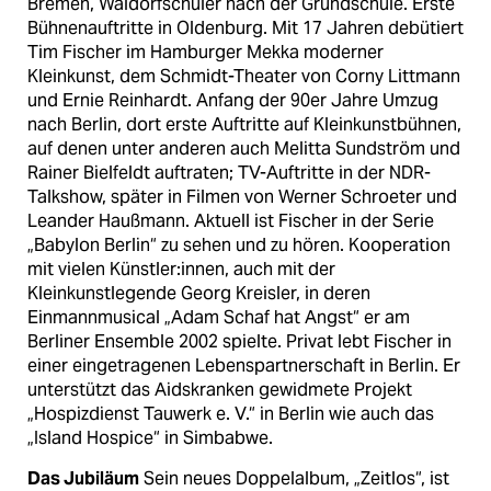
Bremen, Waldorfschüler nach der Grundschule. Erste
Bühnenauftritte in Oldenburg. Mit 17 Jahren debütiert
Tim Fischer im Hamburger Mekka moderner
Kleinkunst, dem Schmidt-Theater von Corny Littmann
und Ernie Reinhardt. Anfang der 90er Jahre Umzug
nach Berlin, dort erste Auftritte auf Kleinkunstbühnen,
auf denen unter anderen auch Melitta Sundström und
Rainer Bielfeldt auftraten; TV-Auftritte in der NDR-
Talkshow, später in Filmen von Werner Schroeter und
Leander Haußmann. Aktuell ist Fischer in der Serie
„Baby­lon Berlin“ zu sehen und zu hören. Kooperation
mit vielen Künst­ler:in­nen, auch mit der
Kleinkunstlegende Georg Kreisler, in deren
Einmannmusical „Adam Schaf hat Angst“ er am
Berliner Ensemble 2002 spielte. Privat lebt Fischer in
einer eingetragenen Lebens­part­ner­schaft in Berlin. Er
unterstützt das Aidskranken gewidmete Projekt
„Hospizdienst Tauwerk e. V.“ in Berlin wie auch das
„Island Hospice“ in Simbabwe.
Das Jubiläum
Sein neues Doppelalbum, „Zeitlos“, ist