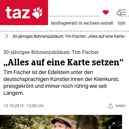

taz zahl ich
niedrigwasser
rente
landtagswahl in sachsen-anhalt
hybri

taz zahl ich
in
30-jähriges Bühnenjubiläum: Tim Fischer: „Alles auf eine Karte s
taz zahl ich
themen
30-jähriges Bühnenjubiläum: Tim Fischer
„Alles auf eine Karte setzen“
politik
Tim Fischer ist der Edelstein unter den
öko
deutschsprachigen Künstler:innen der Kleinkunst,
preisgekrönt und immer noch rührig wie seit
gesellschaft
Langem.
kultur
13.10.2019
12:00 Uhr
teilen
sport