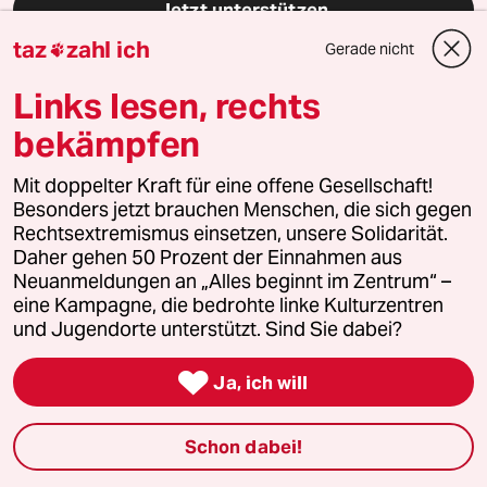
Jetzt unterstützen
taz
zahl ich
Gerade nicht

Links lesen, rechts
Themen
bekämpfen
#Lesestück Interview
#Chanson
#Musikgeschichte
#Queer
Mit doppelter Kraft für eine offene Gesellschaft!
Besonders jetzt brauchen Menschen, die sich gegen
Rechtsextremismus einsetzen, unsere Solidarität.
Feedback
Kommentieren
Fehlerhinweis
Daher gehen 50 Prozent der Einnahmen aus
Neuanmeldungen an „Alles beginnt im Zentrum“ –
Diesen Artikel teilen
eine Kampagne, die bedrohte linke Kulturzentren
und Jugendorte unterstützt. Sind Sie dabei?

Ja, ich will
Mehr zum Thema
Schon dabei!