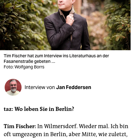
berlin
nord
wahrheit
verlag
verlag
Tim Fischer hat zum Interview ins Literaturhaus an der
Fasanenstraße gebeten …
veranstaltungen
Foto: Wolfgang Borrs
shop
Interview von
Jan Feddersen
fragen & hilfe
unterstützen
taz: Wo leben Sie in Berlin?
abo
Tim Fischer:
In Wilmersdorf. Wieder mal. Ich bin
genossenschaft
oft umgezogen in Berlin, aber Mitte, wie zuletzt,