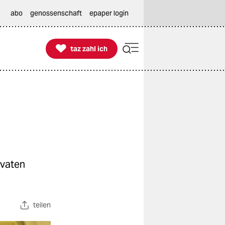
abo
genossenschaft
epaper login

taz zahl ich
taz zahl ich
ivaten
teilen