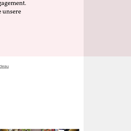
ngagement.
e unsere
udeau