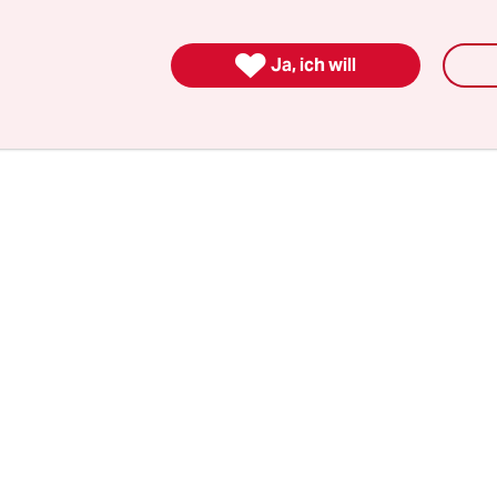
chen, mit denen Konzerne Schadenersatzansprü
rchsetzen können. Auch Ceta sieht solche Gericht

Ja, ich will