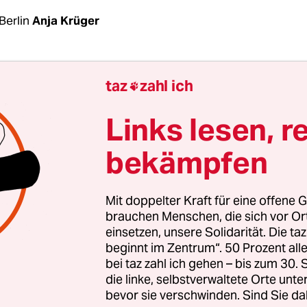
Berlin
Anja Krüger
ent des Europäischen Parlaments, Martin Schulz 
taz
zahl ich

kanadischen Präsidenten Justin Trudeau zu
ndlungen über das Freihandelsabkommen Ceta a
Links lesen, r
e es um die umstrittenen privaten Schiedsgerichte
bekämpfen
g zwischen der EU und dem Land vorsieht, kündig
mbolischen Entgegennahme der 3,3 Millionen Unt
 europäische Bürgerinitiative „Stop TTIP“ gesamm
Mit doppelter Kraft für eine offene G
brauchen Menschen, die sich vor O
einsetzen, unsere Solidarität. Die ta
im Frühjahr vom Europäischen Parlament verabsc
beginnt im Zentrum“. 50 Prozent a
 gilt als Blaupause für das Freihandelsabkommen
bei taz zahl ich gehen – bis zum 30
 USA schließen wollen. In einer Stellungnahme z
die linke, selbstverwaltete Orte unte
bevor sie verschwinden. Sind Sie da
 das Parlament gegen private Schiedsgerichte