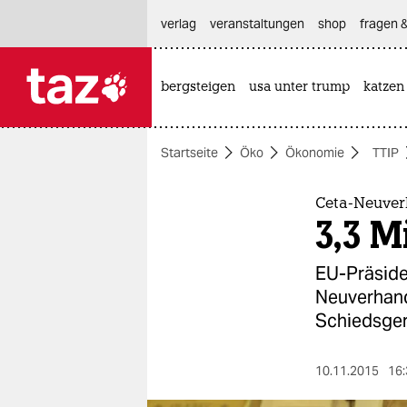
hautnavigation anspringen
hauptinhalt anspringen
footer anspringen
verlag
veranstaltungen
shop
fragen &
bergsteigen
usa unter trump
katzen

taz zahl ich
taz zahl ich
Startseite
Öko
Ökonomie
TTIP
themen
politik
Ceta-Neuve
3,3 M
öko
EU-Präside
gesellschaft
Neuverhand
Schiedsger
kultur
sport
10.11.2015
16: