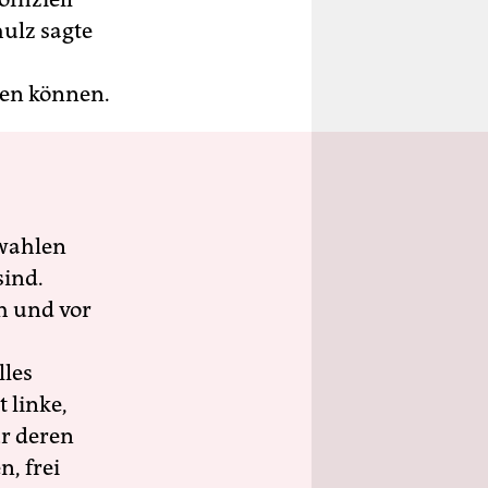
ulz sagte
gen können.
wahlen
sind.
h und vor
lles
 linke,
ür deren
n, frei