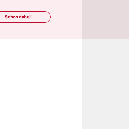
che gegen
e vor.
Schon dabei!