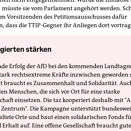
 müsste sie vom Parlament angehört werden. Sch
eim Vorsitzenden des Petitionsausschusses dafür
n, dass die TTIP-Gegner ihr Anliegen dort vortra
gierten stärken
nde Erfolg der AfD bei den kommenden Landtags
 stark rechtsextreme Kräfte inzwischen geworden 
zt braucht es Zusammenhalt und Solidarität. Auc
en Menschen, die sich vor Ort für eine starke
schaft einsetzen. Die taz kooperiert deshalb mit "A
 Zentrum". Die Kampagne unterstützt bundesweit
altete Orte und baut einen solidarischen Fonds f
Erhalt auf. Eine offene Gesellschaft braucht gute