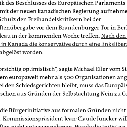
gik des Beschlusses des Europäischen Parlaments
mit der neuen kanadischen Regierung aufnehme
Schulz den Freihandelskritikern bei der
ftenübergabe vor dem Brandenburger Tor in Berl
deau in der kommenden Woche treffen.
Nach den
 in Kanada die konservative durch eine linksliber
abgelöst worden.
orsichtig optimistisch“, sagte Michael Efler vom S
em europaweit mehr als 500 Organisationen an
ei den Schiedsgerichten bleibt, muss das Europäi
schon aus Gründen der Selbstachtung Nein zu Ce
 die Bürgerinitiative aus formalen Gründen nicht
. Kommissionspräsident Jean-Claude Juncker will
ften nicht entgegennehmen. Würde die Initiative o