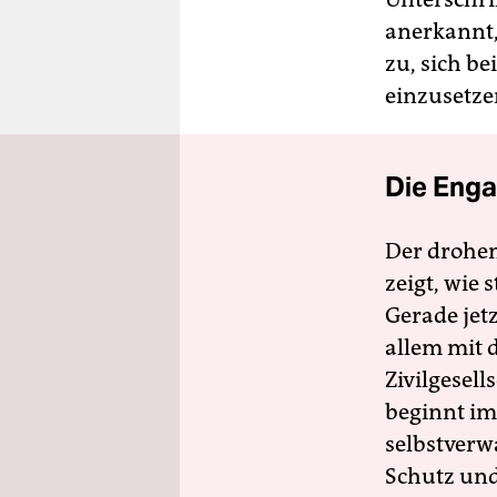
anerkannt,
zu, sich b
einzusetze
Die Enga
Der drohe
zeigt, wie
Gerade jet
allem mit d
Zivilgesell
beginnt im
selbstverw
Schutz und 