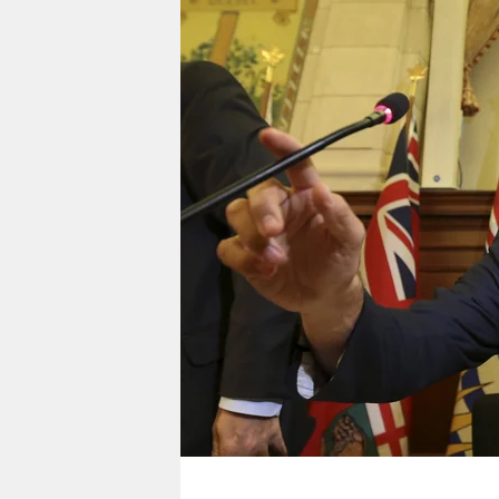
berlin
nord
wahrheit
verlag
verlag
veranstaltungen
shop
fragen & hilfe
unterstützen
abo
genossenschaft