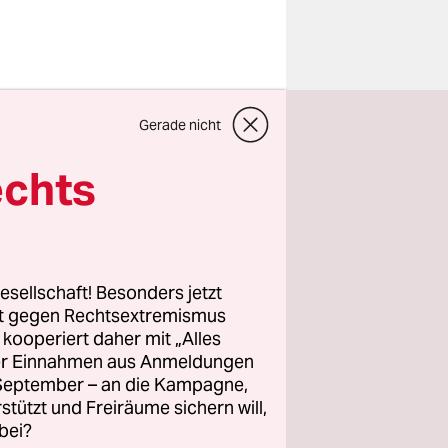
(SPD), wird
Gerade nicht
uffordern.
echts
 gehen, die
te Schulz
erschriften
elt hat.
esellschaft! Besonders jetzt
rt gegen Rechtsextremismus
z kooperiert daher mit „Alles
hiedet
ller Einnahmen aus Anmeldungen
 TTIP, das
. September – an die Kampagne,
u TTIP
rstützt und Freiräume sichern will,
bei?