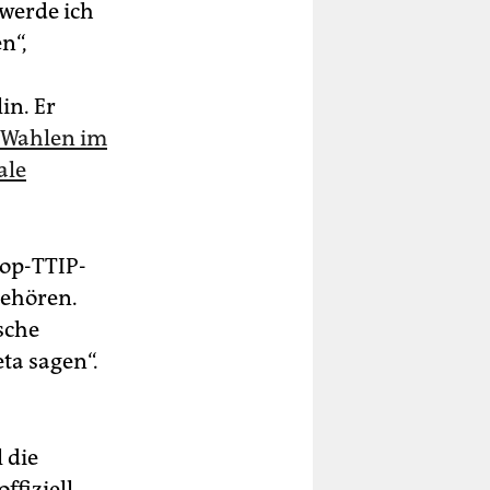
 werde ich
n“,
in. Er
 Wahlen im
ale
top-TTIP-
gehören.
sche
ta sagen“.
 die
ffiziell