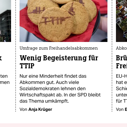
Umfrage zum Freihandelsabkommen
Abko
k
Wenig Begeisterung für
Brü
TTIP
Fre
aten
Nur eine Minderheit findet das
EU-H
mmen
Abkommen gut. Auch viele
hat 
Sozialdemokraten lehnen den
Schi
Wirtschaftspakt ab. In der SPD bleibt
unte
das Thema umkämpft.
für 
Von
Anja Krüger
Von
E