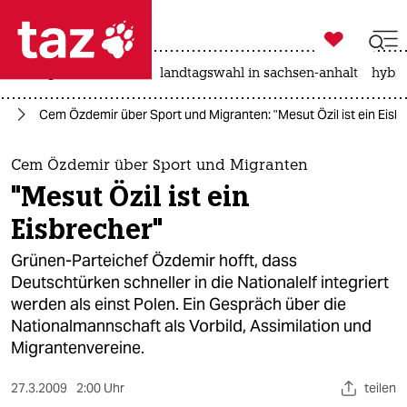

taz zahl ich
niedrigwasser
rente
landtagswahl in sachsen-anhalt
hybri

taz zahl ich
rt
Cem Özdemir über Sport und Migranten: "Mesut Özil ist ein Eisb
taz zahl ich
themen
Cem Özdemir über Sport und Migranten
"Mesut Özil ist ein
politik
Eisbrecher"
öko
Grünen-Parteichef Özdemir hofft, dass
Deutschtürken schneller in die Nationalelf integriert
gesellschaft
werden als einst Polen. Ein Gespräch über die
Nationalmannschaft als Vorbild, Assimilation und
kultur
Migrantenvereine.
sport
27.3.2009
2:00 Uhr
teilen