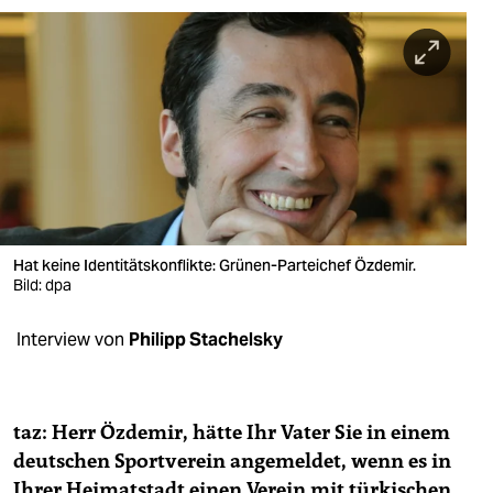
berlin
nord
wahrheit
verlag
verlag
veranstaltungen
Hat keine Identitätskonflikte: Grünen-Parteichef Özdemir.
shop
Bild: dpa
fragen & hilfe
Interview von
Philipp Stachelsky
unterstützen
abo
taz: Herr Özdemir, hätte Ihr Vater Sie in einem
genossenschaft
deutschen Sportverein angemeldet, wenn es in
Ihrer Heimatstadt einen Verein mit türkischen