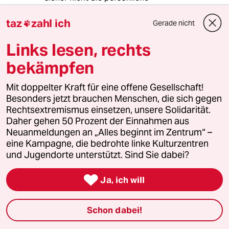
Integrationsleistung eines Herrn Podolski,
sondern er verweist auf die lange Tradition
taz
zahl ich
Gerade nicht

polnischer Migrantengemeinden in
Deutschland.
Links lesen, rechts
Die Ruhr-Polen sind bereits Ende des 19.Jh. in
bekämpfen
großer Zahl nach Deutschland gekommen und
die Polen sind somit eine der ältesten
Mit doppelter Kraft für eine offene Gesellschaft!
Migrantengruppen. Ihre Integration und
Besonders jetzt brauchen Menschen, die sich gegen
Akzeptanz hat tatsächlich sehr lange gedauert.
Rechtsextremismus einsetzen, unsere Solidarität.
Türken gibt es dagegen in größerer Zahl erst
Daher gehen 50 Prozent der Einnahmen aus
relativ kurze Zeit in Deutschland.(Übrigens, die
Neuanmeldungen an „Alles beginnt im Zentrum“ –
gleiche Integrationsleistung wie Poldi kann
eine Kampagne, die bedrohte linke Kulturzentren
man doch auch einem Özil, Tasci oder auch
und Jugendorte unterstützt. Sind Sie dabei?
Özdemir zusprechen)

Ja, ich will
penyez
P
26.03.2009
,
19:55 Uhr
Schon dabei!
die "leichtere" Integration polnischer Mitbürger