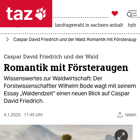

taz zahl ich
niedrigwasser
rente
landtagswahl in sachsen-anhalt
hybri

taz zahl ich
el
Caspar David Friedrich und der Wald: Romantik mit Försterauge
taz zahl ich
themen
Caspar David Friedrich und der Wald
Romantik mit Försteraugen
politik
Wissenswertes zur Waldwirtschaft: Der
öko
Forstwissenschaftler Wilhelm Bode wagt mit seinem
Essay „Waldendzeit“ einen neuen Blick auf Caspar
gesellschaft
David Friedrich.
kultur
4.1.2025
11:45 Uhr
teilen
sport