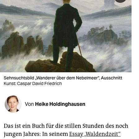
berlin
nord
wahrheit
verlag
verlag
veranstaltungen
Sehnsuchtsbild „Wanderer über dem Nebelmeer“, Ausschnitt
shop
Kunst: Caspar David Friedrich
fragen & hilfe
unterstützen
Von
Heike Holdinghausen
abo
Das ist ein Buch für die stillen Stunden des noch
genossenschaft
jungen Jahres: In seinem
Essay „Waldendzeit“