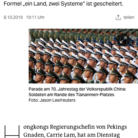
berlin
Formel „ein Land, zwei Systeme“ ist gescheitert.
nord
8.10.2019
19:11 Uhr
teilen
wahrheit
verlag
verlag
veranstaltungen
shop
Parade am 70. Jahrestag der Volksrepublik China:
fragen & hilfe
Soldaten am Rande des Tiananmen-Platzes
Foto: Jason Lee/reuters
unterstützen
abo
H
ongkongs Regierungschefin von Pekings
genossenschaft
Gnaden, Carrie Lam, hat am Dienstag