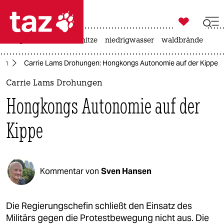

taz zahl ich
krieg in der ukraine
hitze
niedrigwasser
waldbrände

taz zahl ich
ien
Carrie Lams Drohungen: Hongkongs Autonomie auf der Kippe
taz zahl ich
Carrie Lams Drohungen
themen
Hongkongs Autonomie auf der
politik
Kippe
öko
gesellschaft
Kommentar von
Sven Hansen
kultur
sport
Die Regierungschefin schließt den Einsatz des
Militärs gegen die Protestbewegung nicht aus. Die