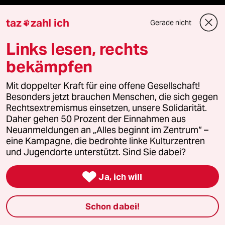
Demnächst
taz
zahl ich
Gerade nicht

Vor Ort
Links lesen, rechts
bekämpfen
Live im Stream
Mit doppelter Kraft für eine offene Gesellschaft!
Vergangene
Besonders jetzt brauchen Menschen, die sich gegen
Rechtsextremismus einsetzen, unsere Solidarität.
taz lab 2027
Daher gehen 50 Prozent der Einnahmen aus
Neuanmeldungen an „Alles beginnt im Zentrum“ –
eine Kampagne, die bedrohte linke Kulturzentren
und Jugendorte unterstützt. Sind Sie dabei?
Mehr taz Lesestoff

Ja, ich will
taz Blogs
Schon dabei!
taz FUTURZWEI