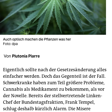
berlin
nord
wahrheit
verlag
Auch optisch machen die Pflanzen was her
verlag
Foto: dpa
veranstaltungen
Von
Plutonia Plarre
shop
Eigentlich sollte nach der Gesetzesänderung alles
fragen & hilfe
einfacher werden. Doch das Gegenteil ist der Fall.
Schwerkranke haben zum Teil größere Probleme,
unterstützen
Cannabis als Medikament zu bekommen, als vor
abo
der Novelle. Bereits der stellvertretende Linken-
Chef der Bundestagsfraktion, Frank Tempel,
genossenschaft
schlug deshalb kürzlich Alarm. Die Misere