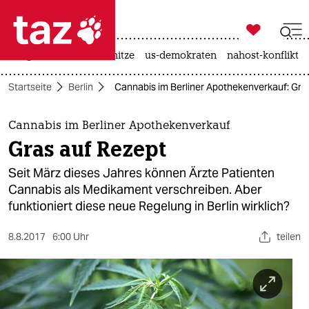

taz zahl ich
krieg in der ukraine
hitze
us-demokraten
nahost-konflikt

taz zahl ich
Startseite
Berlin
Cannabis im Berliner Apothekenverkauf: Gra
taz zahl ich
themen
Cannabis im Berliner Apothekenverkauf
Gras auf Rezept
politik
Seit März dieses Jahres können Ärzte Patienten
öko
Cannabis als Medikament verschreiben. Aber
funktioniert diese neue Regelung in Berlin wirklich?
gesellschaft
8.8.2017
6:00 Uhr
teilen
kultur
sport