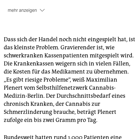
mehr anzeigen
Der Präsident der Berliner Ärztekammer, Günter
Jonitz, bewerte das Gesetz im März 2017 im taz-
Interview so: „Nach einem gewissen Zeitraum in der
medizinischen Anwendung – sagen wir mal, in zwei bis
Dass sich der Handel noch nicht eingespielt hat, ist
fünf Jahren – wird man merken, dass die Leute nicht
das kleinste Problem. Gravierender ist, wie
scharenweise Schäden erleiden“, so Jonitz. „Der
schwerkranken Kassenpatienten mitgespielt wird.
nächste Schritt wäre dann ein liberaler Umgang mit
Die Krankenkassen weigern sich in vielen Fällen,
Cannabis, unter der Voraussetzung einer strikten
die Kosten für das Medikament zu übernehmen.
Altersgrenze.“
(plu)
„Es gibt riesige Probleme“, weiß Maximilian
Plenert vom Selbsthilfenetzwerk Cannabis-
Medizin-Berlin. Der Durchschnittsbedarf eines
chronisch Kranken, der Cannabis zur
Schmerzlinderung brauche, beträgt Plenert
zufolge ein bis zwei Gramm pro Tag.
Bundesweit hatten rund 1.000 Patienten eine