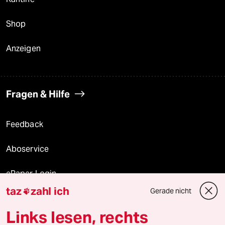
Shop
Anzeigen
Fragen & Hilfe
Feedback
Aboservice
ePaper Login
taz
zahl ich
Gerade nicht

Downloads für Abonnierende
Links lesen, rechts