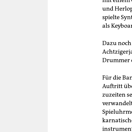
mit einem 
und Herlop
spielte Syn
als Keyboa
Dazu noch 
Achtzigerj
Drummer ch
Für die Ba
Auftritt ü
zuzeiten s
verwandelt
Spieluhrme
karnatisch
instrument