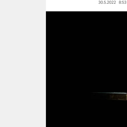
berlin
30.5.2022
8:53
nord
wahrheit
verlag
verlag
veranstaltungen
shop
fragen & hilfe
unterstützen
abo
genossenschaft