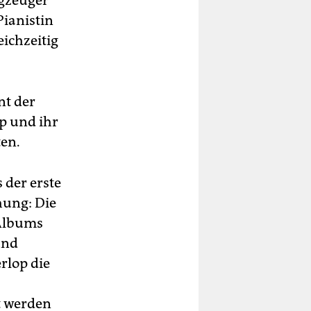
agzeuger
Pianistin
eichzeitig
nt der
p und ihr
en.
 der erste
hung: Die
 Albums
und
rlop die
t werden