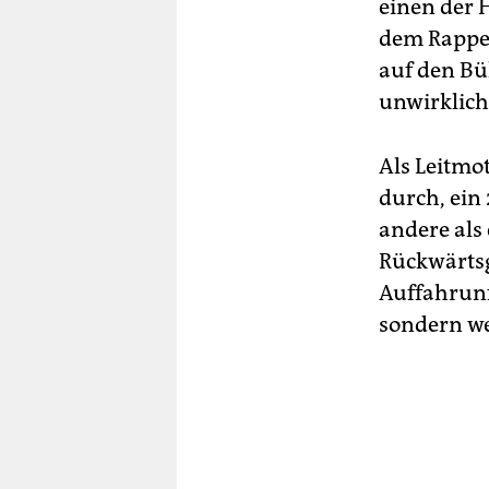
einen der 
dem Rapper
auf den Bü
unwirklich 
Als Leitmo
durch, ein 
andere als
Rückwärtsg
Auffahrunf
sondern we