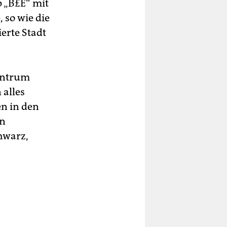
 „B£E“ mit
 so wie die
erte Stadt
zentrum
 alles
en in den
en
hwarz,