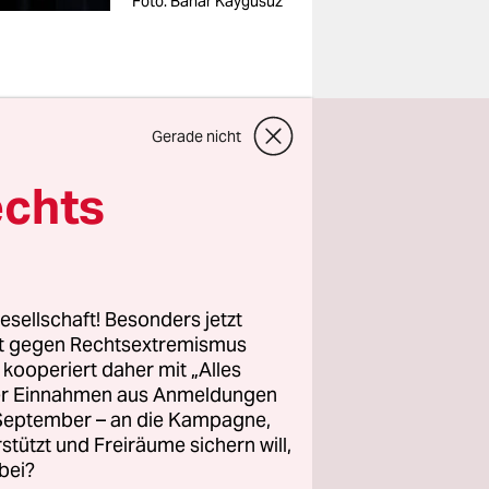
Foto: Bahar Kaygusuz
Gerade nicht
ng und
echts
ge CTM-
eingeladen.
esellschaft! Besonders jetzt
rt gegen Rechtsextremismus
s“ konnte
z kooperiert daher mit „Alles
ller Einnahmen aus Anmeldungen
n. Insofern
. September – an die Kampagne,
age für
rstützt und Freiräume sichern will,
bei?