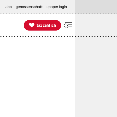
abo
genossenschaft
epaper login

taz zahl ich
taz zahl ich