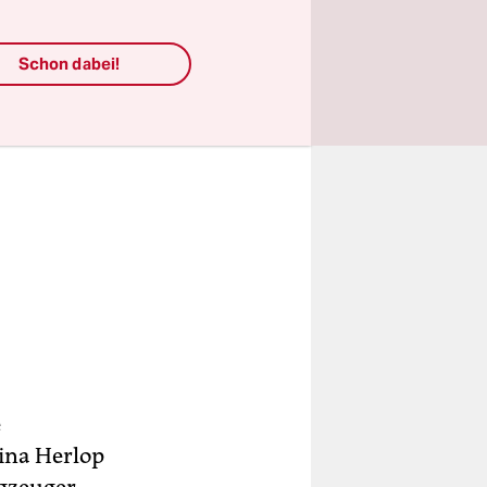
Schon dabei!
e
rina Herlop