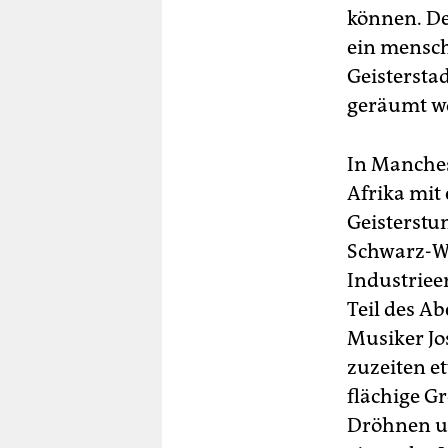
können. De
ein mensch
Geistersta
geräumt wo
In Manches
Afrika mit
Geisterstu
Schwarz-We
Industriee
Teil des Ab
Musiker Jo
zuzeiten e
flächige G
Dröhnen un