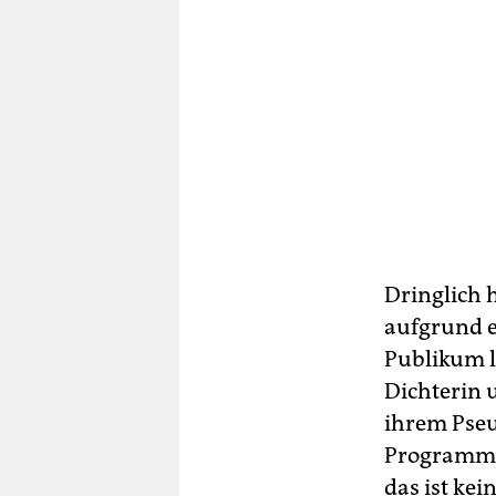
Dringlich 
aufgrund 
Publikum l
Dichterin 
ihrem Pseu
Programmpu
das ist kei