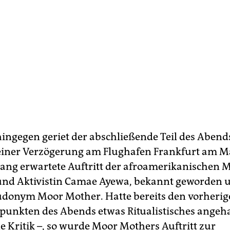
hingegen geriet der abschließende Teil des Abends
einer Verzögerung am Flughafen Frankfurt am 
ang erwartete Auftritt der afroamerikanischen M
und Aktivistin Camae Ayewa, bekannt geworden 
donym Moor Mother. Hatte bereits den vorheri
nkten des Abends etwas Ritualistisches angeha
ne Kritik –, so wurde Moor Mothers Auftritt zur