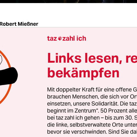
Robert Mießner
taz
zahl ich

en Polen Utopie und Dystopie, zwischen Hoffnu
Links lesen, r
ng bewegte sich der Freitagabend. Das diesjähri
atte in die Volksbühne am Rosa-Luxemburg-Platz 
bekämpfen
 trägt seit der Spielzeit 2021/22 wieder seinen
Mit doppelter Kraft für eine offene G
tischen Namenszusatz; CTM, die renommierte
brauchen Menschen, die sich vor O
ungsreihe „for adventurous music and related art
einsetzen, unsere Solidarität. Die ta
beginnt im Zentrum“. 50 Prozent a
ngt zwei Jahre lang nur eingeschränkt stattfinde
bei taz zahl ich gehen – bis zum 30
t“, das CTM-Motto des Jahres 2022, auch eine Auss
die linke, selbstverwaltete Orte unte
bevor sie verschwinden. Sind Sie da