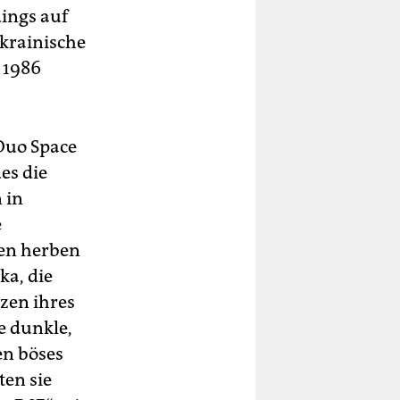
dings auf
ukrainische
 1986
Duo Space
es die
 in
e
den herben
ka, die
zen ihres
e dunkle,
en böses
ten sie