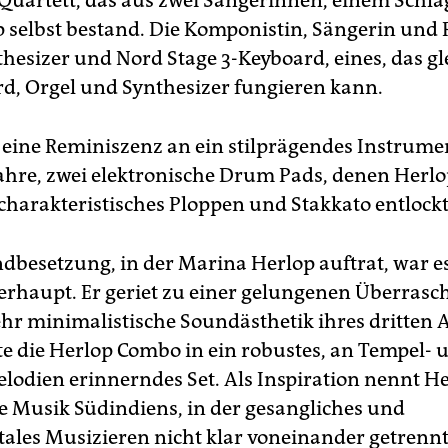
Quartett, das aus zwei Sängerinnen, einem Schl
 selbst bestand. Die Komponistin, Sängerin und 
thesizer und Nord Stage 3-Keyboard, eines, das gl
rd, Orgel und Synthesizer fungieren kann.
eine Reminiszenz an ein stilprägendes Instrume
ahre, zwei elektronische Drum Pads, denen Herlo
arakteristisches Ploppen und Stakkato entlockt
ndbesetzung, in der Marina Herlop auftrat, war es
berhaupt. Er geriet zu einer gelungenen Überrasc
ehr minimalistische Soundästhetik ihres dritten
e die Herlop Combo in ein robustes, an Tempel- 
lodien erinnerndes Set. Als Inspiration nennt He
e Musik Südindiens, in der gesangliches und
ales Musizieren nicht klar voneinander getrenn