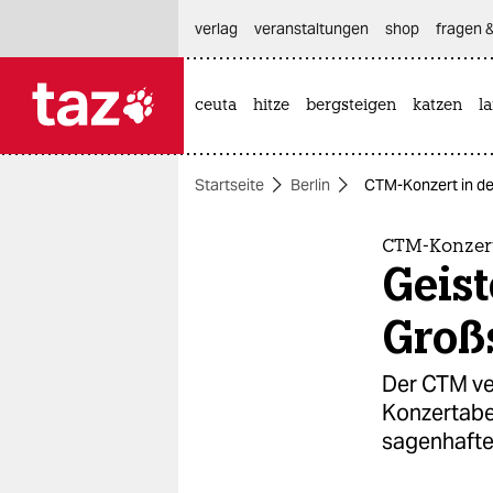
hautnavigation anspringen
hauptinhalt anspringen
footer anspringen
verlag
veranstaltungen
shop
fragen &
ceuta
hitze
bergsteigen
katzen
l

taz zahl ich
taz zahl ich
Startseite
Berlin
CTM-Konzert in de
themen
politik
CTM-Konzert
Geist
öko
Groß
gesellschaft
Der CTM ve
kultur
Konzertaben
sagenhafte
sport