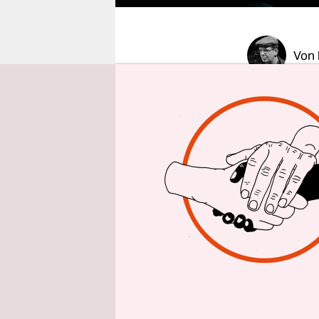
epaper login
Von
Zwischen d
Verdüsteru
Festival h
Das Theater
programma
Veranstalt
coronabedi
ist „Contac
sich.