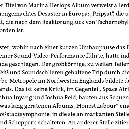
r Titel von Marina Herlops Album verweist aller
engemachtes Desaster in Europa: „Pripyat“, die 
dt, die nach dem Reaktorunglück von Tschernobyl
rden ist.
ter, wohin nach einer kurzen Umbaupause das 
 einer Sound-Video-Performance führte, hatte ind
nde geschlagen. Der grobkörnige, zu weiten Teilen
iß und Soundschlieren gehaltene Trip durch di
rbe-Metropole im Nordwesten Englands bildete 
ends. Das ist keine Kritik, im Gegenteil. Space Afri
shua Inyang und Joshua Reid, bauten aus Sequen
twas lang geratenen Albums „Honest Labour“ ein
roßstadtsymphonie, in die sie an markanten Stell
d Scheppern schalteten. An anderer Stelle zitier