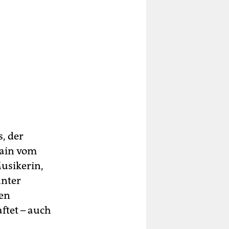
, der
Main vom
usikerin,
unter
gen
ftet – auch