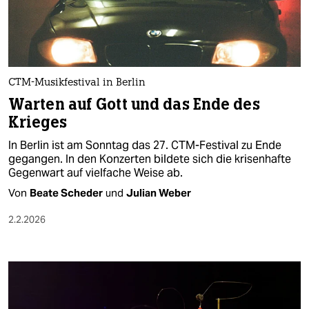
berlin
nord
wahrheit
CTM-Musikfestival in Berlin
verlag
Warten auf Gott und das Ende des
Krieges
verlag
In Berlin ist am Sonntag das 27. CTM-Festival zu Ende
veranstaltungen
gegangen. In den Konzerten bildete sich die krisenhafte
Gegenwart auf vielfache Weise ab.
shop
Von
Beate Scheder
und
Julian Weber
fragen & hilfe
2.2.2026
unterstützen
abo
genossenschaft