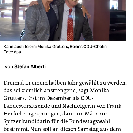
berlin
nord
wahrheit
verlag
Kann auch feiern: Monika Grütters, Berlins CDU-Chefin
verlag
Foto: dpa
veranstaltungen
Von
Stefan Alberti
shop
Dreimal in einem halben Jahr gewählt zu werden,
fragen & hilfe
das sei ziemlich anstrengend, sagt Monika
Grütters. Erst im Dezember als CDU-
unterstützen
Landesvorsitzende und Nachfolgerin von Frank
abo
Henkel eingesprungen, dann im März zur
Spitzenkandidatin für die Bundestagswahl
genossenschaft
bestimmt. Nun soll an diesen Samstag aus dem