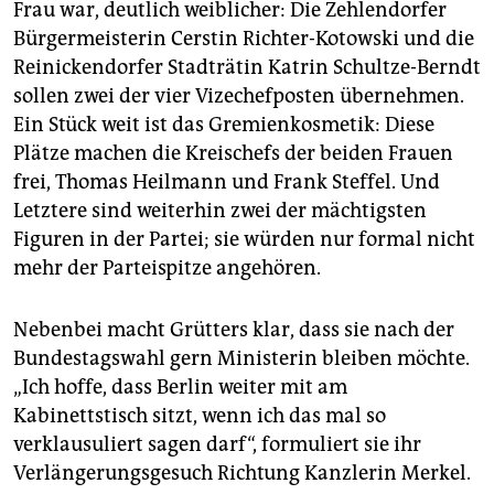
Frau war, deutlich weiblicher: Die Zehlendorfer
die CDU die 1996 vereinbarte Schließung unterstützt.
Bürgermeisterin Cerstin Richter-Kotowski und die
(sta)
Reinickendorfer Stadträtin Katrin Schultze-Berndt
sollen zwei der vier Vizechefposten übernehmen.
Ein Stück weit ist das Gremienkosmetik: Diese
Plätze machen die Kreis­chefs der beiden Frauen
frei, Thomas Heilmann und Frank Steffel. Und
Letztere sind weiterhin zwei der mächtigsten
Figuren in der Partei; sie würden nur formal nicht
mehr der Parteispitze angehören.
Nebenbei macht Grütters klar, dass sie nach der
Bundestagswahl gern Ministerin bleiben möchte.
„Ich hoffe, dass Berlin weiter mit am
Kabinettstisch sitzt, wenn ich das mal so
verklausuliert sagen darf“, formuliert sie ihr
Verlängerungsgesuch Richtung Kanzlerin Merkel.