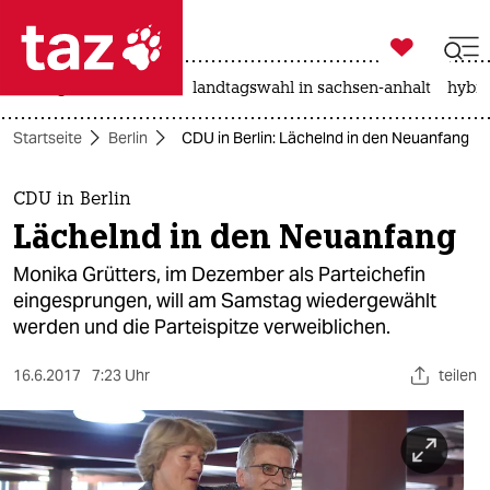

taz zahl ich
niedrigwasser
rente
landtagswahl in sachsen-anhalt
hybri

taz zahl ich
Startseite
Berlin
CDU in Berlin: Lächelnd in den Neuanfang
taz zahl ich
themen
CDU in Berlin
Lächelnd in den Neuanfang
politik
Monika Grütters, im Dezember als Parteichefin
öko
eingesprungen, will am Samstag wiedergewählt
werden und die Parteispitze verweiblichen.
gesellschaft
16.6.2017
7:23 Uhr
teilen
kultur
sport