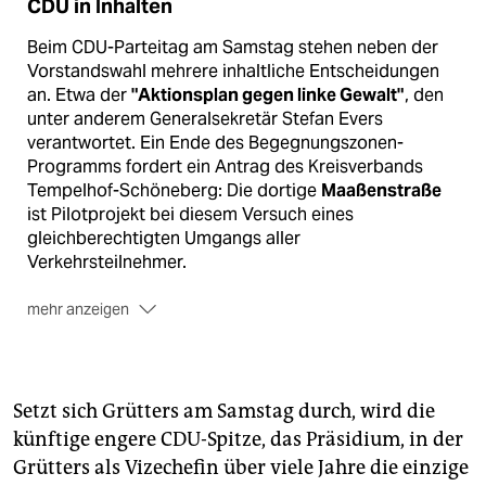
CDU in Inhalten
Beim CDU-Parteitag am Samstag stehen neben der
Vorstandswahl mehrere inhaltliche Entscheidungen
an. Etwa der
"Aktionsplan gegen linke Gewalt"
, den
unter anderem Generalsekretär Stefan Evers
verantwortet. Ein Ende des Begegnungszonen-
Programms fordert ein Antrag des Kreisverbands
Tempelhof-Schöneberg: Die dortige
Maaßenstraße
ist Pilotprojekt bei diesem Versuch eines
gleichberechtigten Umgangs aller
Verkehrsteilnehmer.
mehr anzeigen
Parallel läuft bis zum 30. Juni die
Mitgliederbefragung
über die Zukunft des
Flughafens Tegel
. Die CDU will ihre
12.000
Mitglieder
darüber entscheiden lassen, ob sie vor dem
Setzt sich Grütters am Samstag durch, wird die
Volksentscheid am 24. September
für einen
künftige engere CDU-Spitze, das Präsidium, in der
Weiterbetrieb des Flughafens wirbt. Als
Grütters als Vizechefin über viele Jahre die einzige
Regierungspartei in der rot-schwarzen Koalition hatte