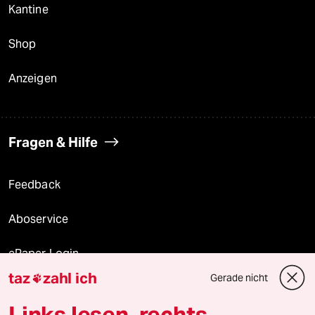
Kantine
Shop
Anzeigen
Fragen & Hilfe
Feedback
Aboservice
ePaper Login
taz
zahl ich
Gerade nicht

Downloads für Abonnierende
Links lesen, rechts