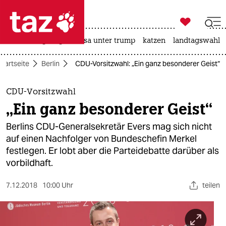

taz zahl ich
hitze
bergsteigen
usa unter trump
katzen
landtagswahl i

taz zahl ich
Startseite
Berlin
CDU-Vorsitzwahl: „Ein ganz besonderer Geist“
taz zahl ich
themen
CDU-Vorsitzwahl
„Ein ganz besonderer Geist“
politik
Berlins CDU-Generalsekretär Evers mag sich nicht
öko
auf einen Nachfolger von Bundeschefin Merkel
festlegen. Er lobt aber die Parteidebatte darüber als
gesellschaft
vorbildhaft.
kultur
7.12.2018
10:00 Uhr
teilen
sport