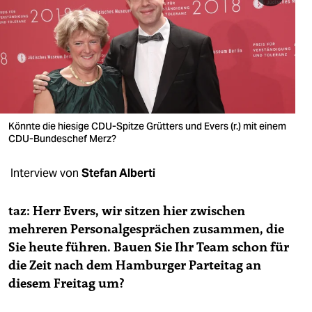
berlin
nord
wahrheit
verlag
verlag
Könnte die hiesige CDU-Spitze Grütters und Evers (r.) mit einem
CDU-Bundeschef Merz?
veranstaltungen
Interview von
Stefan Alberti
shop
fragen & hilfe
taz: Herr Evers, wir sitzen hier zwischen
mehreren Personalgesprächen zusammen, die
unterstützen
Sie heute führen. Bauen Sie Ihr Team schon für
abo
die Zeit nach dem Hamburger Parteitag an
diesem Freitag um?
genossenschaft