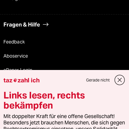
Fragen & Hilfe
Feedback
Aboservice
ePaper Login
taz
zahl ich
Gerade nicht

Downloads für Abonnierende
Links lesen, rechts
bekämpfen
© 2026 taz Verlags und Vertriebs GmbH
Mit doppelter Kraft für eine offene Gesellschaft!
Alle Rechte vorbehalten. Bei rechtlichen Fragen oder für Genehmigungen
wenden Sie sich bitte an
lizenzen@taz.de
Besonders jetzt brauchen Menschen, die sich gegen