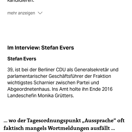
kandidieren.
mehr anzeigen
Die Kandidaten
Um ihre Nachfolge bewerben sich
Annegret Kramp-Karrenbauer, Friedrich Merz und
Jens Spahn, die sich in acht Regionalkonferenzen
vorgestellt haben. Wählen können 1.001 Delegierte,
Im Interview: Stefan Evers
30 davon aus der Berliner CDU.
(sta)
Stefan Evers
39, ist bei der Berliner CDU als Generalsekretär und
parlamenta­rischer Geschäftsführer der Fraktion
wichtigstes Scharnier zwischen Partei und
Abgeordnetenhaus. Ins Amt holte ihn Ende 2016
Landeschefin Monika Grütters.
… wo der Tagesordnungspunkt „Aussprache“ oft
faktisch mangels Wortmeldungen ausfällt …