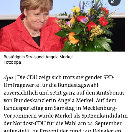
berlin
nord
wahrheit
verlag
verlag
Bestätigt in Stralsund: Angela Merkel
Foto: dpa
veranstaltungen
shop
dpa
| Die CDU zeigt sich trotz steigender SPD-
Umfragewerte für die Bundestagswahl
fragen & hilfe
zuversichtlich und setzt ganz auf den Amtsbonus
unterstützen
von Bundeskanzlerin Angela Merkel. Auf dem
Landesparteitag am Samstag in Mecklenburg-
abo
Vorpommern wurde Merkel als Spitzenkandidatin
genossenschaft
der Nordost-CDU für die Wahl am 24. September
aufgestellt. 95 Prozent der rund 140 Delegierten