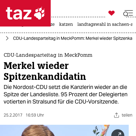

taz zahl ich
iran-krieg
ceuta
hitze
katzen
landtagswahl in sachsen-an

taz zahl ich
el
CDU-Landesparteitag in MeckPomm: Merkel wieder Spitzenkand
taz zahl ich
themen
CDU-Landesparteitag in MeckPomm
Merkel wieder
politik
Spitzenkandidatin
öko
Die Nordost-CDU setzt die Kanzlerin wieder an die
Spitze der Landesliste. 95 Prozent der Delegierten
gesellschaft
votierten in Stralsund für die CDU-Vorsitzende.
kultur
25.2.2017
16:59 Uhr
teilen
sport