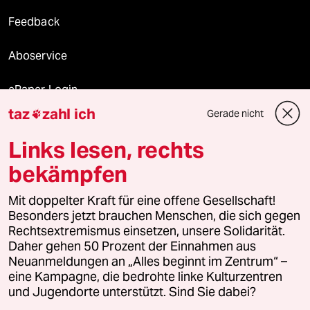
Feedback
Aboservice
ePaper Login
taz
zahl ich
Gerade nicht

Downloads für Abonnierende
Links lesen, rechts
bekämpfen
© 2026 taz Verlags und Vertriebs GmbH
Alle Rechte vorbehalten. Bei rechtlichen Fragen oder für Genehmigungen
Mit doppelter Kraft für eine offene Gesellschaft!
wenden Sie sich bitte an
lizenzen@taz.de
Besonders jetzt brauchen Menschen, die sich gegen
Rechtsextremismus einsetzen, unsere Solidarität.
Daher gehen 50 Prozent der Einnahmen aus
Feedback
Redaktionsstatut
Kommune-Richtlinien
KI-
Neuanmeldungen an „Alles beginnt im Zentrum“ –
eine Kampagne, die bedrohte linke Kulturzentren
Leitlinie
Informant
Datenschutz
Impressum
AGB
und Jugendorte unterstützt. Sind Sie dabei?