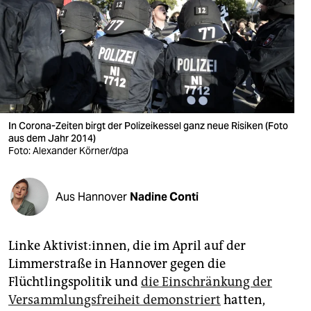
berlin
nord
wahrheit
verlag
verlag
In Corona-Zeiten birgt der Polizeikessel ganz neue Risiken (Foto
aus dem Jahr 2014)
veranstaltungen
Foto: Alexander Körner/dpa
shop
Aus Hannover
Nadine Conti
fragen & hilfe
unterstützen
Linke Aktivist:innen, die im April auf der
abo
Limmerstraße in Hannover gegen die
Flüchtlingspolitik und
die Einschränkung der
genossenschaft
Versammlungsfreiheit demonstriert
hatten,