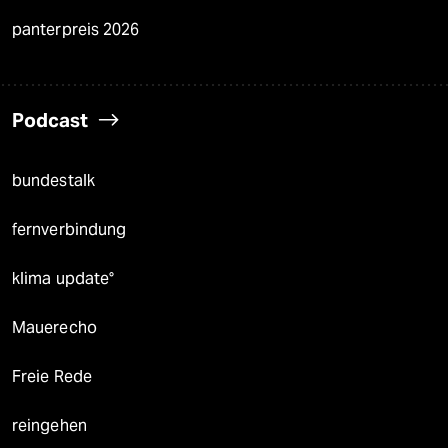
panterpreis 2026
Podcast
bundestalk
fernverbindung
klima update°
Mauerecho
Freie Rede
reingehen