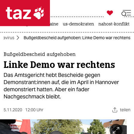

taz zahl ich
hitze
krieg in der ukraine
us-demokraten
nahost-konflikt

taz zahl ich
navirus
Bußgeldbescheid aufgehoben: Linke Demo war rechtens
taz zahl ich
themen
Bußgeldbescheid aufgehoben
Linke Demo war rechtens
politik
Das Amtsgericht hebt Bescheide gegen
öko
Demonstrant:innen auf, die im April in Hannover
demonstriert hatten. Aber ein fader
gesellschaft
Nachgeschmack bleibt.
kultur
5.11.2020
12:00 Uhr
teilen
sport