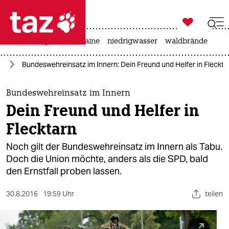

taz zahl ich
hitze
krieg in der ukraine
niedrigwasser
waldbrände

taz zahl ich
hr
Bundeswehreinsatz im Innern: Dein Freund und Helfer in Fleckta
taz zahl ich
themen
Bundeswehreinsatz im Innern
Dein Freund und Helfer in
politik
Flecktarn
öko
Noch gilt der Bundeswehreinsatz im Innern als Tabu.
Doch die Union möchte, anders als die SPD, bald
gesellschaft
den Ernstfall proben lassen.
kultur
30.8.2016
19:59 Uhr
teilen
sport