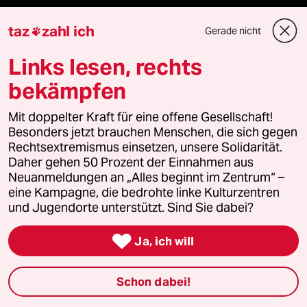
taz
zahl ich
Gerade nicht

Mehr taz Lesestoff
Links lesen, rechts
bekämpfen
taz Blogs
Mit doppelter Kraft für eine offene Gesellschaft!
taz FUTURZWEI
Besonders jetzt brauchen Menschen, die sich gegen
Rechtsextremismus einsetzen, unsere Solidarität.
Le Monde diplomatique
Daher gehen 50 Prozent der Einnahmen aus
Neuanmeldungen an „Alles beginnt im Zentrum“ –
taz Archiv
eine Kampagne, die bedrohte linke Kulturzentren
und Jugendorte unterstützt. Sind Sie dabei?

Ja, ich will
Mehr taz Angebote
Schon dabei!
Reisen