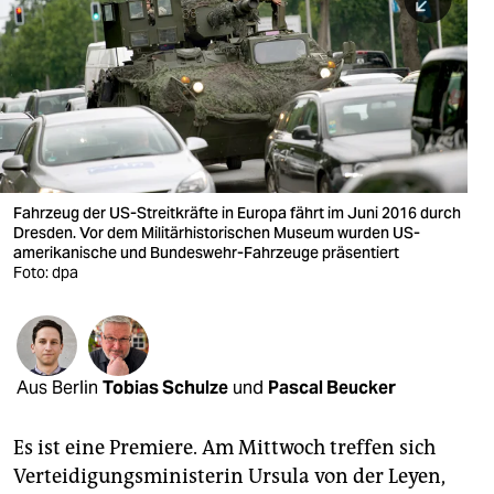
berlin
nord
wahrheit
verlag
verlag
Fahrzeug der US-Streitkräfte in Europa fährt im Juni 2016 durch
Dresden. Vor dem Militärhistorischen Museum wurden US-
veranstaltungen
amerikanische und Bundeswehr-Fahrzeuge präsentiert
Foto: dpa
shop
fragen & hilfe
unterstützen
Aus Berlin
Tobias Schulze
und
Pascal Beucker
abo
Es ist eine Premiere. Am Mittwoch treffen sich
genossenschaft
Verteidigungsministerin Ursula von der Leyen,