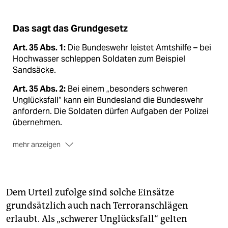
Das sagt das Grundgesetz
Art. 35 Abs. 1:
Die Bundeswehr leistet Amtshilfe – bei
Hochwasser schleppen Soldaten zum Beispiel
Sandsäcke.
Art. 35 Abs. 2:
Bei einem „besonders schweren
Unglücksfall“ kann ein Bundesland die Bundeswehr
anfordern. Die Soldaten dürfen Aufgaben der Polizei
übernehmen.
mehr anzeigen
Art. 35 Abs. 3:
Betrifft das Unglück mehrere Länder,
kann auch die Bundesregierung den Einsatz
beschließen.
Dem Urteil zufolge sind solche Einsätze
Art. 87a Abs. 4:
Bei „Gefahr für den Bestand“ von Bund
grundsätzlich auch nach Terroranschlägen
oder Ländern darf die Bundeswehr gegen „militärisch
erlaubt. Als „schwerer Unglücksfall“ gelten
bewaffnete Aufständische“ kämpfen.