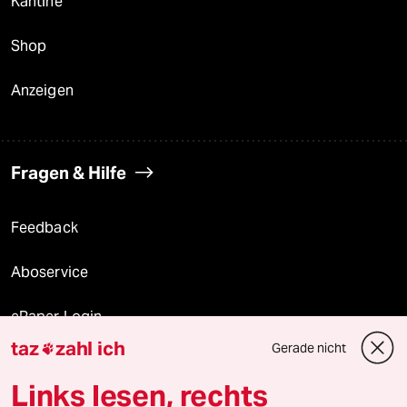
Kantine
Shop
Anzeigen
Fragen & Hilfe
Feedback
Aboservice
ePaper Login
taz
zahl ich
Gerade nicht

Downloads für Abonnierende
Links lesen, rechts