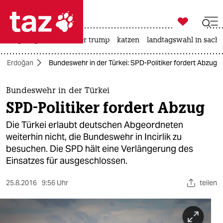

taz zahl ich
bergsteigen
usa unter trump
katzen
landtagswahl in sachs

taz zahl ich
ter Erdoğan
Bundeswehr in der Türkei: SPD-Politiker fordert Abzug
taz zahl ich
themen
Bundeswehr in der Türkei
SPD-Politiker fordert Abzug
politik
Die Türkei erlaubt deutschen Abgeordneten
öko
weiterhin nicht, die Bundeswehr in Incirlik zu
besuchen. Die SPD hält eine Verlängerung des
gesellschaft
Einsatzes für ausgeschlossen.
kultur
25.8.2016
9:56 Uhr
teilen
sport