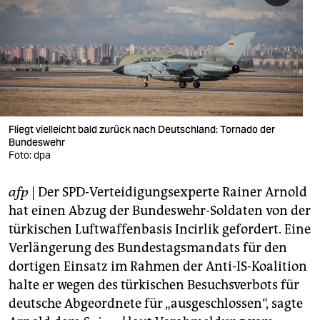
berlin
nord
wahrheit
verlag
verlag
Fliegt vielleicht bald zurück nach Deutschland: Tornado der
Bundeswehr
veranstaltungen
Foto: dpa
shop
afp
| Der SPD-Verteidigungsexperte Rainer Arnold
fragen & hilfe
hat einen Abzug der Bundeswehr-Soldaten von der
türkischen Luftwaffenbasis Incirlik gefordert. Eine
unterstützen
Verlängerung des Bundestagsmandats für den
dortigen Einsatz im Rahmen der Anti-IS-Koalition
abo
halte er wegen des türkischen Besuchsverbots für
genossenschaft
deutsche Abgeordnete für „ausgeschlossen“, sagte