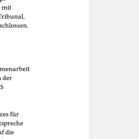
 mit
Tribunal,
eschlossen.
mmenarbeit
 der
IS
zes für
tspreche
f die