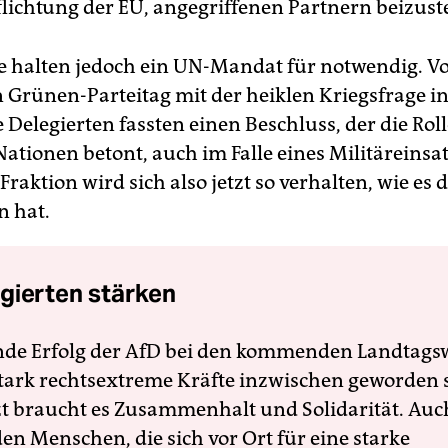
flichtung der EU, angegriffenen Partnern beizust
e halten jedoch ein UN-Mandat für notwendig. V
n Grünen-Parteitag mit der heiklen Kriegsfrage in
e Delegierten fassten einen Beschluss, der die Roll
Nationen betont, auch im Falle eines Militäreinsa
 Fraktion wird sich also jetzt so verhalten, wie es d
n hat.
gierten stärken
nde Erfolg der AfD bei den kommenden Landtags
 stark rechtsextreme Kräfte inzwischen geworden 
zt braucht es Zusammenhalt und Solidarität. Auc
en Menschen, die sich vor Ort für eine starke