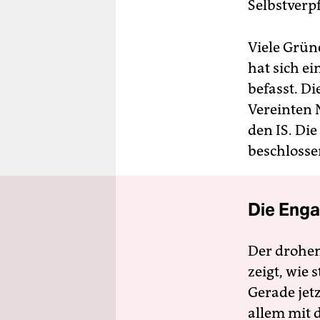
Selbstverp
Viele Grün
hat sich ei
befasst. Di
Vereinten 
den IS. Die
beschlosse
Die Enga
Der drohe
zeigt, wie
Gerade jet
allem mit d