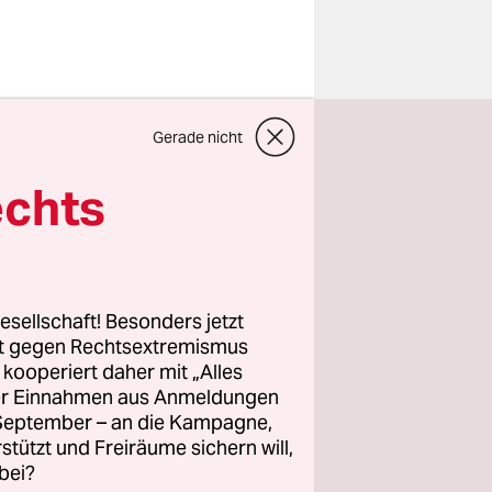
wehr in
Gerade nicht
legt hat,
d
echts
ünen auf:
en Deal
esellschaft! Besonders jetzt
 gemacht.
rt gegen Rechtsextremismus
z kooperiert daher mit „Alles
t ab, das
ller Einnahmen aus Anmeldungen
chließen
. September – an die Kampagne,
rstützt und Freiräume sichern will,
g-Eckardt.
bei?