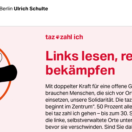
Berlin
Ulrich Schulte
 Göring-Eckardt sind bei dem Einsatz der Bundes
taz
zahl ich

iele Fragen offen. „Was die Bundesregierung vorge
 dass wir in einen Krieg stolpern, der planlos un
Links lesen, r
uktiv ist.“ Dann zählt die Fraktionschefin der Gr
bekämpfen
 Assad? Welche Rolle spielt Putin? Geht es um ein
er Ukraine?
Mit doppelter Kraft für eine offene G
 haben es sich mit der Entscheidung nicht leicht
brauchen Menschen, die sich vor O
einsetzen, unsere Solidarität. Die ta
 zeichnet sich ein Nein der Fraktion zu dem Manda
beginnt im Zentrum“. 50 Prozent a
regierung noch diese Woche vom Bundestag bes
bei taz zahl ich gehen – bis zum 30
 „So, wie die Situation jetzt ist, kann ich mir eine
die linke, selbstverwaltete Orte unte
 zu einem Mandat nicht vorstellen“, sagt Görin
bevor sie verschwinden. Sind Sie da