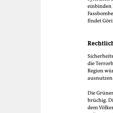
einbinden 
Fassbomben
findet Göri
Rechtlic
Sicherheit
die Terror
Region würd
ausnutzen
Die Grünen
brüchig. D
dem Völker