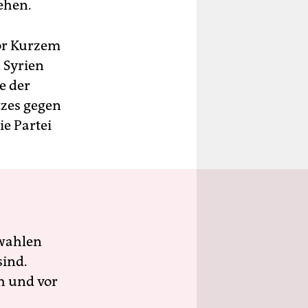
ehen.
or Kurzem
 Syrien
e der
tzes gegen
ie Partei
wahlen
sind.
h und vor