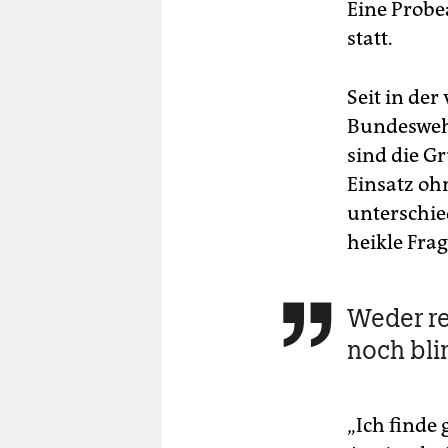
Eine Prob
statt.
Seit in de
Bundeswehr
sind die G
Einsatz oh
unterschie
heikle Frag
Weder re

noch bl
„Ich finde 