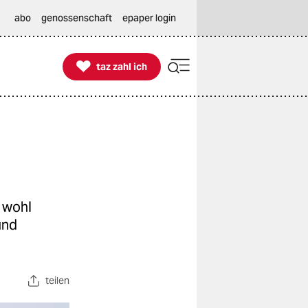
abo
genossenschaft
epaper login

taz zahl ich
taz zahl ich
 wohl
und
teilen