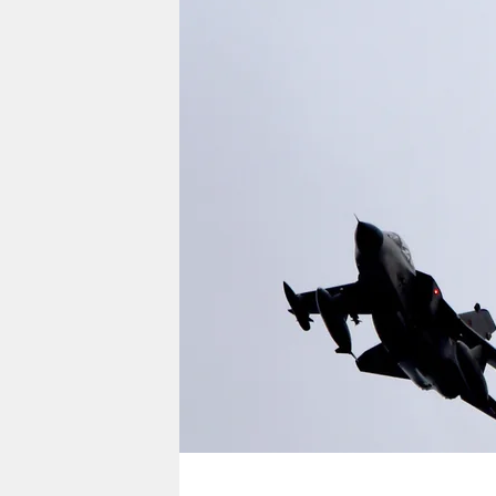
berlin
nord
wahrheit
verlag
verlag
veranstaltungen
shop
fragen & hilfe
unterstützen
abo
genossenschaft