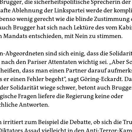
rugger, die sicherheitspolitische Sprecherin der
hafte Ablehnung der Linkspartei werde der kompli
ebenso wenig gerecht wie die blinde Zustimmung 
 Auch Brugger hat sich nach Lektüre des vom Kabi
n Mandats entschieden, mit Nein zu stimmen.
-Abgeordneten sind sich einig, dass die Solidari
nach den Pariser Attentaten wichtig sei. „Aber So
heißen, dass man einen Partner darauf aufmer
 er einen Fehler begeht“, sagt Göring-Eckardt. Da
er Solidarität wiege schwer, betont auch Brugge
egische Fragen liefere die Regierung keine oder
hliche Antworten.
irritiert zum Beispiel die Debatte, ob sich die T
Diktators Assad vielleicht in den Anti-Terror-Kam