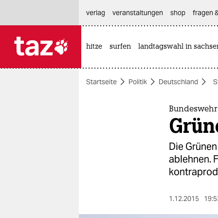
hautnavigation anspringen
hauptinhalt anspringen
footer anspringen
verlag
veranstaltungen
shop
fragen &
hitze
surfen
landtagswahl in sachse

taz zahl ich
taz zahl ich
Startseite
Politik
Deutschland
S
themen
politik
Bundeswehr-
Grüne
öko
Die Grünen
gesellschaft
ablehnen. F
kontraprodu
kultur
sport
1.12.2015
19:5