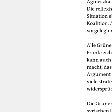
Agnieszka B
Die reflex
Situation 
Koalition.
vorgelegte
Alle Grünen
Frankreich 
kann auch 
macht, dass
Argument d
viele strat
widersprüc
Die Grünen 
syrischen 