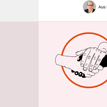
epaper login
Aus 
Für Katrin
Syrien zu v
führt dazu,
kontraprod
Was ist mit
zulasten d
Die Grünen
Doch jetzt
die Bundes
lassen will:
Zustimmung