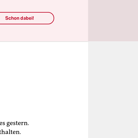
Schon dabei!
es gestern.
thalten.