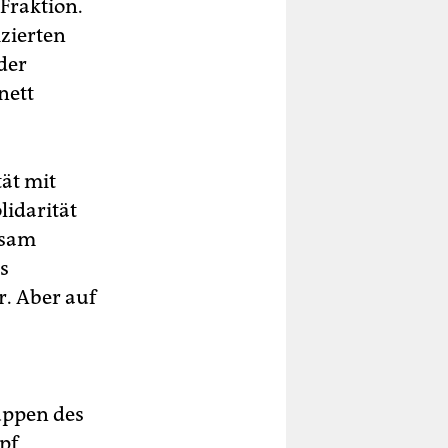
 Fraktion.
zierten
der
nett
tät mit
lidarität
ksam
s
r. Aber auf
ruppen des
pf